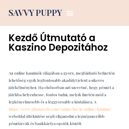
Dog Blog
SAVVY PUPPY
June 30, 2026
11:36 am
Kezdő Útmutató a
Kaszino Depozitához
Az online kaszinók világában a gyors, megbízható befizetési
lehetőség egyik legfontosabb akadályt jelent a sikeres
játékélményhez. Ha elsősorban azt szeretné, hogy pénzét a
játékba helyezhesse, fontos tudni, melyik fizetési mód a
legkényelmesebb és a leggyorsabb a kiutalásra. A
https://www.ghanaweb.com/casino/hu/uj-online-kaszino/
weboldal áttekintése segít eligazodni a legnépszerűbb
pénztárcák és bankkártya opciók között.