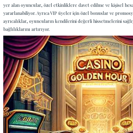
yer alan oyuncular, özel etkinliklere davet edilme ve kişisel hesa
yararlanabiliyor. Ayrıca VIP üyeler için özel bonuslar ve promos
ayrıcalıklar, oyuncuların kendilerini değerli hissetmelerini sağl
bağlılıklarını artırıyor.