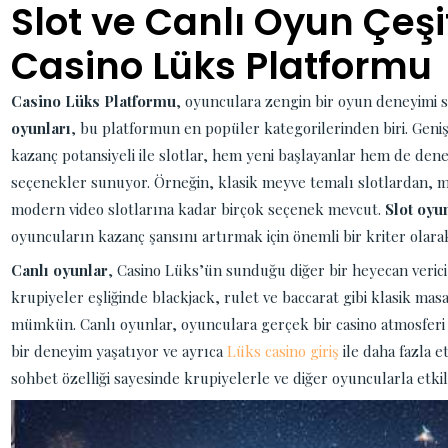
Slot ve Canlı Oyun Çeşit
Casino Lüks Platformu
Casino Lüks Platformu
, oyunculara zengin bir oyun deneyimi 
oyunları
, bu platformun en popüler kategorilerinden biri. Geni
kazanç potansiyeli ile slotlar, hem yeni başlayanlar hem de dene
seçenekler sunuyor. Örneğin, klasik meyve temalı slotlardan, m
modern video slotlarına kadar birçok seçenek mevcut.
Slot oyu
oyuncuların kazanç şansını artırmak için önemli bir kriter olara
Canlı oyunlar
, Casino Lüks’ün sunduğu diğer bir heyecan veric
krupiyeler eşliğinde blackjack, rulet ve baccarat gibi klasik m
mümkün. Canlı oyunlar, oyunculara gerçek bir casino atmosferi
bir deneyim yaşatıyor ve ayrıca
Lüks casino giriş
ile daha fazla et
sohbet özelliği sayesinde krupiyelerle ve diğer oyuncularla e