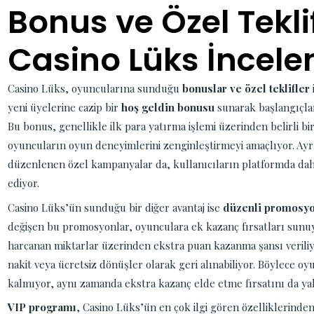
Bonus ve Özel Teklif
Casino Lüks İncele
Casino Lüks, oyuncularına sunduğu
bonuslar ve özel teklifler
yeni üyelerine cazip bir
hoş geldin bonusu
sunarak başlangıçları
Bu bonus, genellikle ilk para yatırma işlemi üzerinden belirli b
oyuncuların oyun deneyimlerini zenginleştirmeyi amaçlıyor. Ayr
düzenlenen özel kampanyalar da, kullanıcıların platformda dah
ediyor.
Casino Lüks’ün sunduğu bir diğer avantaj ise
düzenli promosyo
değişen bu promosyonlar, oyunculara ek kazanç fırsatları sunuy
harcanan miktarlar üzerinden ekstra puan kazanma şansı veriliy
nakit veya ücretsiz dönüşler olarak geri alınabiliyor. Böylece 
kalmıyor, aynı zamanda ekstra kazanç elde etme fırsatını da yak
VIP programı
, Casino Lüks’ün en çok ilgi gören özelliklerind