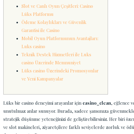
Slot ve Canlı Oyun Çeşitleri: Casino
Lüks Platformu
Ödeme Kolaylıkları ve Güvenlik
Garantisi ile Casino
Mobil Oyun Platformunun Avantajları:
Luks casino
Teknik Destek Hizmetleri ile Luks
casino Üzerinde Memnuniyet
Lüks casino Üzerindeki Promosyonlar
ve Yeni Kampanyalar
Lüks bir casino deneyimi arayanlar için
casino_clean
, eğlence ve
unutulmaz anlar sunuyor. Burada, sadece şansınıza güvenmekl
stratejik düşünme yeteneğinizi de geliştirebilirsiniz. Her biri ö
ve slot makineleri, ziyaretçilere farklı seviyelerde zorluk ve öd