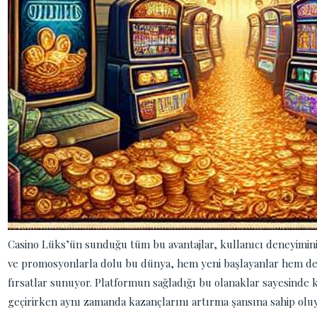
Casino Lüks’ün sunduğu tüm bu avantajlar, kullanıcı deneyimini 
ve promosyonlarla dolu bu dünya, hem yeni başlayanlar hem de d
fırsatlar sunuyor. Platformun sağladığı bu olanaklar sayesinde ku
geçirirken aynı zamanda kazançlarını artırma şansına sahip oluy