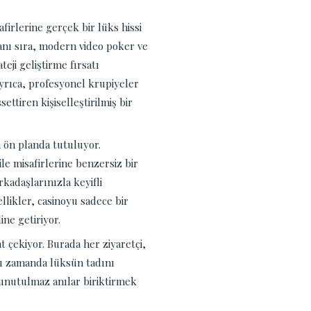
afirlerine gerçek bir lüks hissi
yanı sıra, modern video poker ve
eji geliştirme fırsatı
Ayrıca, profesyonel krupiyeler
ttiren kişiselleştirilmiş bir
 ön planda tutuluyor.
le misafirlerine benzersiz bir
rkadaşlarınızla keyifli
llikler, casinoyu sadece bir
ne getiriyor.
t çekiyor. Burada her ziyaretçi,
nı zamanda lüksün tadını
 unutulmaz anılar biriktirmek