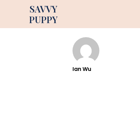
SAVVY
PUPPY
Ian Wu