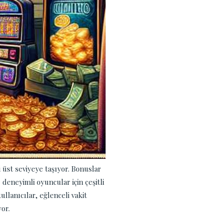
üst seviyeye taşıyor. Bonuslar
eneyimli oyuncular için çeşitli
llanıcılar, eğlenceli vakit
or.