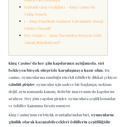
Haftalık Giriş Grafiğini 1 – King Casino’da
Takip Etmek
1 – King Panelinde Sadakat Takviminde Hangi
Günler Önemli?
Her Girişte 1 – King Üzerinden Sürpriz Ödül
Almak Mümkün mü?
King Casino’da her gün kapılarınızı açtığınızda, sizi
bekleyen birçok sürprizle karşılaşmaya hazır olun.
Bu
casino, oyuncularına sunduğu sürekli ödüllerle dikkat çekiyor.
Günlük girişler
, oyuncular için sadece bir başlangıç noktası
değil, aynı zamanda kazanç dolu bir maceranın da kapılarını
aralıyor. Her gün yapılan girişler, oyunculara çeşitli bonuslar
ve ödüller kazanma fırsatı sunuyor.
King Casino’nun en büyük avantajlarından biri,
oyuncuların
günlük olarak kazanabilecekleri ödüllerin çeşitliliğidir
.