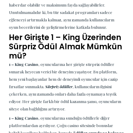
haberdar olabilir ve maksimum fayda sağlayabilirler.
Unutulmamalıdır ki, bu tür sadakat programları sadece
eğlenceyi artırmakla kalmaz, aynı zamanda kullanıcıların
oyun becerilerini de geliştirmelerine katkıda bulunur.
Her Girişte 1 – King Üzerinden
Sürpriz Ödül Almak Mümkün
mü?
1 – King Casino
, oyuncularına her girişte sürpriz ödüller
sunarak heyecan verici bir deneyim yaşatıyor. Bu platform,
hem yeni başlayanlar hem de deneyimli oyuncular için cazip
fırsatlar sunmakta.
Sürpriz ödüller
, kullanıcıların ilgisini
çekerken, aynı zamanda onları daha fazla oynamaya teşvik
ediyor. Her girişte farklı bir ödül kazanma şansı, oyuncuların
siteye olan bağlılığını artırıyor.
1 – King Casino
, oyuncularına sunduğu ödüllerle diğer
platformlardan ayrılıyor. Çoğu casino sitesinde bonuslar
belirli koşullara bağlıyken, burada
ödüller anında ve kolayca