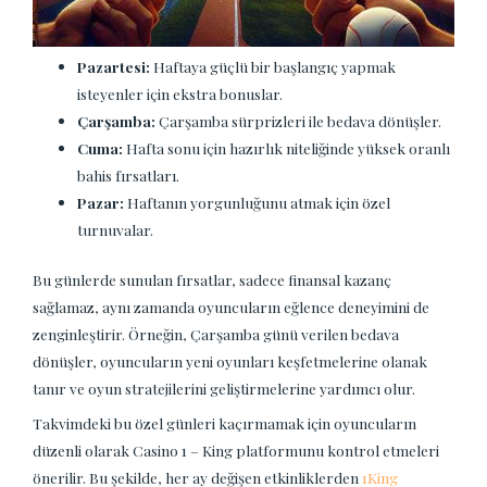
Pazartesi:
Haftaya güçlü bir başlangıç yapmak
isteyenler için ekstra bonuslar.
Çarşamba:
Çarşamba sürprizleri ile bedava dönüşler.
Cuma:
Hafta sonu için hazırlık niteliğinde yüksek oranlı
bahis fırsatları.
Pazar:
Haftanın yorgunluğunu atmak için özel
turnuvalar.
Bu günlerde sunulan fırsatlar, sadece finansal kazanç
sağlamaz, aynı zamanda oyuncuların eğlence deneyimini de
zenginleştirir. Örneğin, Çarşamba günü verilen bedava
dönüşler, oyuncuların yeni oyunları keşfetmelerine olanak
tanır ve oyun stratejilerini geliştirmelerine yardımcı olur.
Takvimdeki bu özel günleri kaçırmamak için oyuncuların
düzenli olarak Casino 1 – King platformunu kontrol etmeleri
önerilir. Bu şekilde, her ay değişen etkinliklerden
1King