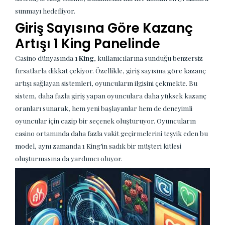
sunmayı hedefliyor.
Giriş Sayısına Göre Kazanç
Artışı 1 King Panelinde
Casino dünyasında
1 King
, kullanıcılarına sunduğu benzersiz
fırsatlarla dikkat çekiyor. Özellikle, giriş sayısına göre kazanç
artışı sağlayan sistemleri, oyuncuların ilgisini çekmekte. Bu
sistem, daha fazla giriş yapan oyunculara daha yüksek kazanç
oranları sunarak, hem yeni başlayanlar hem de deneyimli
oyuncular için cazip bir seçenek oluşturuyor. Oyuncuların
casino ortamında daha fazla vakit geçirmelerini teşvik eden bu
model, aynı zamanda 1 King’in sadık bir müşteri kitlesi
oluşturmasına da yardımcı oluyor.