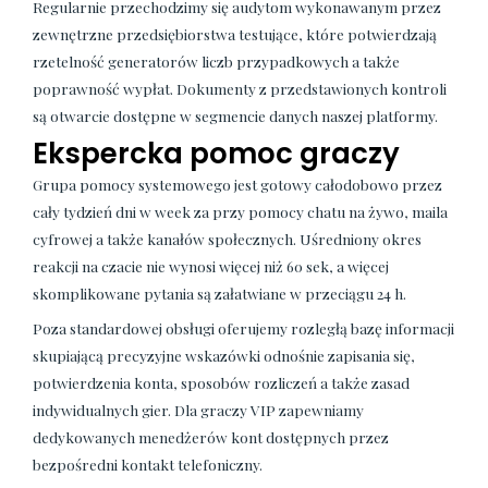
Regularnie przechodzimy się audytom wykonawanym przez
zewnętrzne przedsiębiorstwa testujące, które potwierdzają
rzetelność generatorów liczb przypadkowych a także
poprawność wypłat. Dokumenty z przedstawionych kontroli
są otwarcie dostępne w segmencie danych naszej platformy.
Ekspercka pomoc graczy
Grupa pomocy systemowego jest gotowy całodobowo przez
cały tydzień dni w week za przy pomocy chatu na żywo, maila
cyfrowej a także kanałów społecznych. Uśredniony okres
reakcji na czacie nie wynosi więcej niż 60 sek, a więcej
skomplikowane pytania są załatwiane w przeciągu 24 h.
Poza standardowej obsługi oferujemy rozległą bazę informacji
skupiającą precyzyjne wskazówki odnośnie zapisania się,
potwierdzenia konta, sposobów rozliczeń a także zasad
indywidualnych gier. Dla graczy VIP zapewniamy
dedykowanych menedżerów kont dostępnych przez
bezpośredni kontakt telefoniczny.