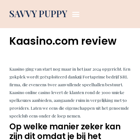
Dog Blog
SAVVY PUPPY
October 14, 2025
8:05 pm
Kaasino.com review
Kaasino ging van start nog maar in het jaar 2024 opgericht. Een
gokplek wordt geëxploiteerd dankzij Fortaprime bedrijf SRL
firma, die eveneens twee aanvullende speelhallen bestuurt.
Kaasino online casino levert de klanten rond de 3000 unieke
spelkeuzes aanbieden, aangaande ruim in vergelijking met 50
providers. Laten we eens die eigenschappen uit het genoemde
speelclub eens onder de loep nemen.
Op welke manier zeker kan
zijn dit omdat je bij het