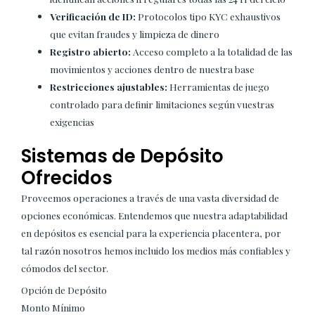
Verificación de ID:
Protocolos tipo KYC exhaustivos
que evitan fraudes y limpieza de dinero
Registro abierto:
Acceso completo a la totalidad de las
movimientos y acciones dentro de nuestra base
Restricciones ajustables:
Herramientas de juego
controlado para definir limitaciones según vuestras
exigencias
Sistemas de Depósito
Ofrecidos
Proveemos operaciones a través de una vasta diversidad de
opciones económicas. Entendemos que nuestra adaptabilidad
en depósitos es esencial para la experiencia placentera, por
tal razón nosotros hemos incluido los medios más confiables y
cómodos del sector.
Opción de Depósito
Monto Mínimo