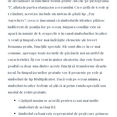
de declansare al functiilor bonus printr-un clic pe pictograma
“i”, aflata in partea stanga jos a ecranului. Cu o grilă de 6 role și
5 rânduri, acest joc include un sistem de plată tip ,,Pay
Anywhere”, ceea ce înseamnă că simbolurile identice plătesc
indiferent de poziția lor pe ecran. Singura condiție este să
apară în număr de 8, respectiv 6 în cazul simbolurilor Scatter.
A venit și timpul celor mai îndrăgite elemente ale Sweet
Bonanza gratis, funcțiile speciale. Ele sunt din ce în ce mai
comune, aproape toate jocurile de păcănele noi au astfel de
caracteristici. Îți vor veni în ajutor aleatoriu, dar este foarte
posibil ca doar una dintre aceste funcții să transforme drastic
jocul. În timpul jocurilor gratuite vor fi prezente pe role și
simboluri de tip Multiplicator. Dacă vezi pe ecran minim 4
simboluri Scatter trebuie să știi că ai prins runda specială sau
modul de rotiri gratuite.
Câștigul maxim se acordă pentru 12 sau mai multe
simboluri de același fel.
Simbolul cu bani este reprezentat de pești care primesc