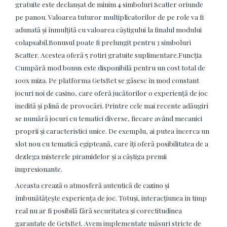
gratuite este declanșat de minim 4 simboluri Scatter oriunde
pe panou. Valoarea tuturor multiplicatorilor de pe role va fi
adunată și înmulțită cu valoarea câștigului la finalul modului
colapsabil.Bonusul poate fi prelungit pentru 3 simboluri
Scatter. Acestea oferă 5 rotiri gratuite suplimentare.Funcția
Cumpără mod bonus este disponibilă pentru un cost total de
100x miza. Pe platforma GetsBet se găsesc în mod constant
jocuri noi de casino, care oferă jucătorilor o experiență de joc
inedită și plină de provocări. Printre cele mai recente adăugiri
se numără jocuri cu tematici diverse, fiecare având mecanici
proprii și caracteristici unice. De exemplu, ai putea încerca un
slot nou cu tematică egipteană, care îți oferă posibilitatea de a
dezlega misterele piramidelor și a câștiga premii
impresionante.
Aceasta crează o atmosferă autentică de cazino și
îmbunătățește experiența de joc. Totuși, interacțiunea în timp
real nu ar fi posibilă fără securitatea și corectitudinea
garantate de GetsBet. Avem implementate măsuri stricte de