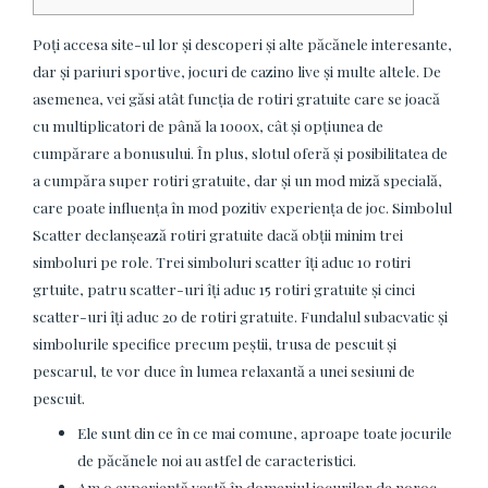
Poți accesa site-ul lor și descoperi și alte păcănele interesante,
dar și pariuri sportive, jocuri de cazino live și multe altele. De
asemenea, vei găsi atât funcția de rotiri gratuite care se joacă
cu multiplicatori de până la 1000x, cât și opțiunea de
cumpărare a bonusului. În plus, slotul oferă și posibilitatea de
a cumpăra super rotiri gratuite, dar și un mod miză specială,
care poate influența în mod pozitiv experiența de joc. Simbolul
Scatter declanșează rotiri gratuite dacă obții minim trei
simboluri pe role. Trei simboluri scatter îți aduc 10 rotiri
grtuite, patru scatter-uri îți aduc 15 rotiri gratuite și cinci
scatter-uri îți aduc 20 de rotiri gratuite. Fundalul subacvatic și
simbolurile specifice precum peștii, trusa de pescuit și
pescarul, te vor duce în lumea relaxantă a unei sesiuni de
pescuit.
Ele sunt din ce în ce mai comune, aproape toate jocurile
de păcănele noi au astfel de caracteristici.
Am o experiență vastă în domeniul jocurilor de noroc,