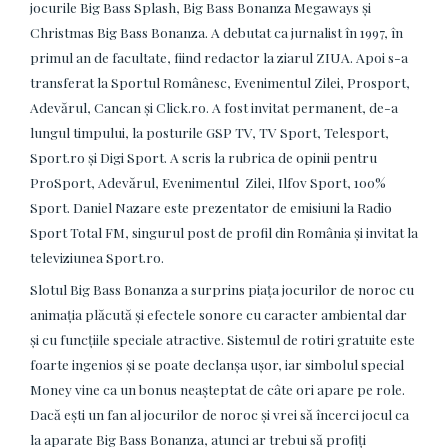
jocurile Big Bass Splash, Big Bass Bonanza Megaways și
Christmas Big Bass Bonanza. A debutat ca jurnalist în 1997, în
primul an de facultate, fiind redactor la ziarul ZIUA. Apoi s-a
transferat la Sportul Românesc, Evenimentul Zilei, Prosport,
Adevărul, Cancan și Click.ro. A fost invitat permanent, de-a
lungul timpului, la posturile GSP TV, TV Sport, Telesport,
Sport.ro și Digi Sport. A scris la rubrica de opinii pentru
ProSport, Adevărul, Evenimentul Zilei, Ilfov Sport, 100%
Sport. Daniel Nazare este prezentator de emisiuni la Radio
Sport Total FM, singurul post de profil din România și invitat la
televiziunea Sport.ro.
Slotul Big Bass Bonanza a surprins piața jocurilor de noroc cu
animația plăcută și efectele sonore cu caracter ambiental dar
și cu funcțiile speciale atractive. Sistemul de rotiri gratuite este
foarte ingenios și se poate declanșa ușor, iar simbolul special
Money vine ca un bonus neașteptat de câte ori apare pe role.
Dacă ești un fan al jocurilor de noroc și vrei să încerci jocul ca
la aparate Big Bass Bonanza, atunci ar trebui să profiți