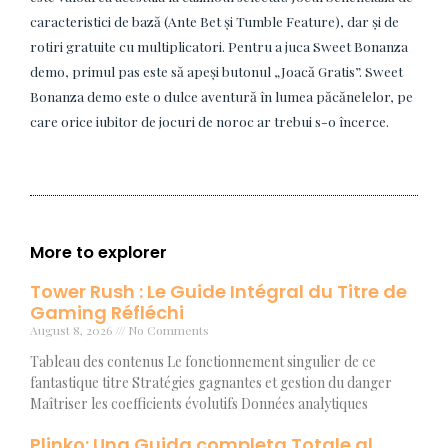
caracteristici de bază (Ante Bet și Tumble Feature), dar și de
rotiri gratuite cu multiplicatori. Pentru a juca Sweet Bonanza
demo, primul pas este să apeși butonul „Joacă Gratis”. Sweet
Bonanza demo este o dulce aventură în lumea păcănelelor, pe
care orice iubitor de jocuri de noroc ar trebui s-o încerce.
More to explorer
Tower Rush : Le Guide Intégral du Titre de
Gaming Réfléchi
August 8, 2026
No Comments
Tableau des contenus Le fonctionnement singulier de ce
fantastique titre Stratégies gagnantes et gestion du danger
Maîtriser les coefficients évolutifs Données analytiques
Plinko: Una Guida completa Totale al