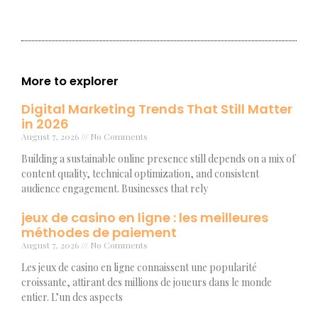
More to explorer
Digital Marketing Trends That Still Matter
in 2026
August 7, 2026
No Comments
Building a sustainable online presence still depends on a mix of
content quality, technical optimization, and consistent
audience engagement. Businesses that rely
jeux de casino en ligne : les meilleures
méthodes de paiement
August 7, 2026
No Comments
Les jeux de casino en ligne connaissent une popularité
croissante, attirant des millions de joueurs dans le monde
entier. L’un des aspects