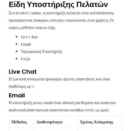
Είδη Υποστήριξης Πελατών
Στο iGoBet Casino, η υποστήριξη πελατών είναι πολυδιάστατη,
προσφέροντας διάφορες επιλογές επικοινωνίας στον χρήστη. Οι
κύριες μέθοδοι είναι οι εξής:
Live Chat
Email
Τηλεφωνική Υποστήριξη
FAQs
Live Chat
Η ζωντανή συνομιλία προσφέρει άμεσες απαντήσεις και είναι
διαθέσιμη 24/7.
Email
Η υποστήριξη μέσω email είναι ιδανική για θέματα που απαιτούν
αναλυτική απάντηση και απαντώνται συνήθως εντός 24 ωρών.
Μέθοδος
Διαθεσιμότητα
Χρόνος Απόκρισης