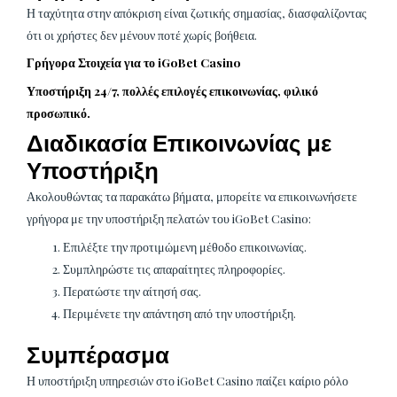
Η ταχύτητα στην απόκριση είναι ζωτικής σημασίας, διασφαλίζοντας
ότι οι χρήστες δεν μένουν ποτέ χωρίς βοήθεια.
Γρήγορα Στοιχεία για το iGoBet Casino
Υποστήριξη 24/7, πολλές επιλογές επικοινωνίας, φιλικό
προσωπικό.
Διαδικασία Επικοινωνίας με
Υποστήριξη
Ακολουθώντας τα παρακάτω βήματα, μπορείτε να επικοινωνήσετε
γρήγορα με την υποστήριξη πελατών του iGoBet Casino:
Επιλέξτε την προτιμώμενη μέθοδο επικοινωνίας.
Συμπληρώστε τις απαραίτητες πληροφορίες.
Περατώστε την αίτησή σας.
Περιμένετε την απάντηση από την υποστήριξη.
Συμπέρασμα
Η υποστήριξη υπηρεσιών στο iGoBet Casino παίζει καίριο ρόλο