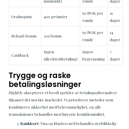
innskudd)
runde
dager
50 NOK per
21
Gratisspinn
40x gevinster
runde
dager
50 NOK per
14
Reload-bonus
30x bonus
runde
dager
Ingen
Ingen
7
Cashback
(direkteutbetaling)
begrensning
dager
Trygge og raske
betalingsløsninger
HighFly aksepterer et bredt spekter av betalingsalternativer
tilpasset det norske markedet. Vi prioriterer metoder som
kombinerer sikkerhet med bekvemmelighet, og alle
transaksjoner behandles med høyeste konfidensialitet.
Bankkort:
Visa og Mastercard behandles øyeblikkelig