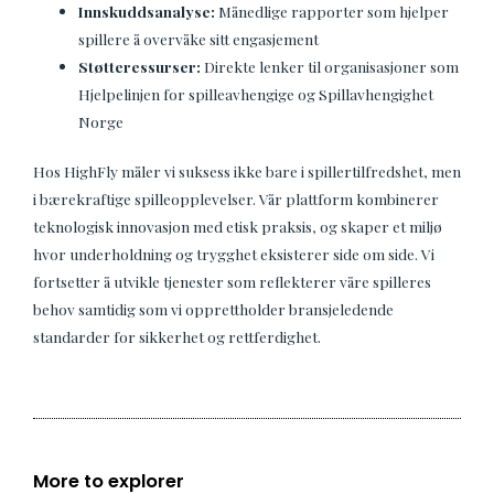
Innskuddsanalyse:
Månedlige rapporter som hjelper
spillere å overvåke sitt engasjement
Støtteressurser:
Direkte lenker til organisasjoner som
Hjelpelinjen for spilleavhengige og Spillavhengighet
Norge
Hos HighFly måler vi suksess ikke bare i spillertilfredshet, men
i bærekraftige spilleopplevelser. Vår plattform kombinerer
teknologisk innovasjon med etisk praksis, og skaper et miljø
hvor underholdning og trygghet eksisterer side om side. Vi
fortsetter å utvikle tjenester som reflekterer våre spilleres
behov samtidig som vi opprettholder bransjeledende
standarder for sikkerhet og rettferdighet.
More to explorer