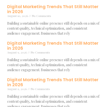
Digital Marketing Trends That Still Matter
in 2026
August 10, 2026
No Comments
Building a sustainable online presence still depends on a mix of
content quality, technical optimization, and consistent
audience engagement. Businesses that rely
Digital Marketing Trends That Still Matter
in 2026
August 9, 2026
No Comments
Building a sustainable online presence still depends on a mix of
content quality, technical optimization, and consistent
audience engagement. Businesses that rely
Digital Marketing Trends That Still Matter
in 2026
August 9, 2026
No Comments
Building a sustainable online presence still depends on a mix of
content quality, technical optimization, and consistent
audience engagement. Businesses that rely