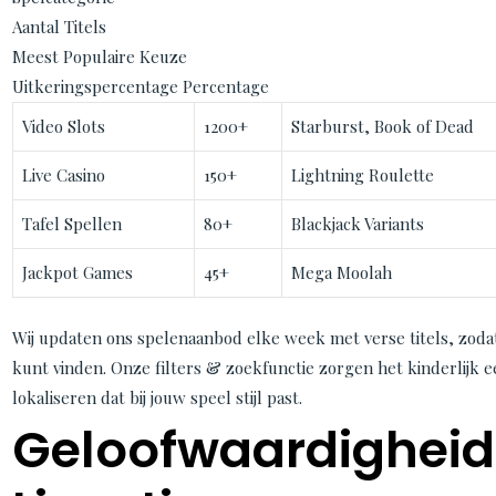
Aantal Titels
Meest Populaire Keuze
Uitkeringspercentage Percentage
Video Slots
1200+
Starburst, Book of Dead
Live Casino
150+
Lightning Roulette
Tafel Spellen
80+
Blackjack Variants
Jackpot Games
45+
Mega Moolah
Wij updaten ons spelenaanbod elke week met verse titels, zodat 
kunt vinden. Onze filters & zoekfunctie zorgen het kinderlijk e
lokaliseren dat bij jouw speel stijl past.
Geloofwaardigheid