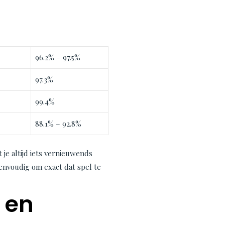
96.2% – 97.5%
97.3%
99.4%
88.1% – 92.8%
je altijd iets vernieuwends
envoudig om exact dat spel te
 en