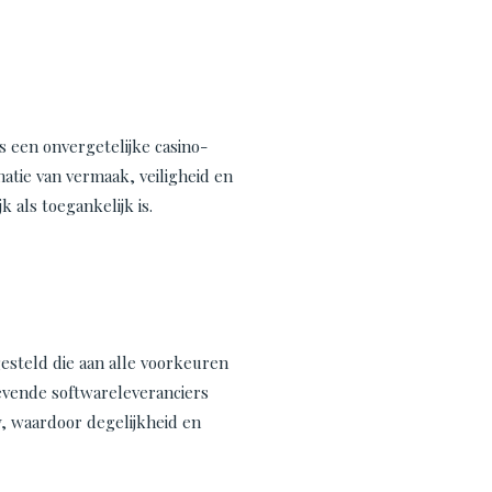
s een onvergetelijke casino-
natie van vermaak, veiligheid en
 als toegankelijk is.
steld die aan alle voorkeuren
evende softwareleveranciers
, waardoor degelijkheid en