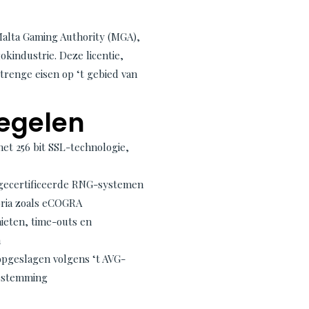
 Malta Gaming Authority (MGA),
kindustrie. Deze licentie,
strenge eisen op ‘t gebied van
egelen
et 256 bit SSL-technologie,
gecertificeerde RNG-systemen
oria zoals eCOGRA
ieten, time-outs en
n
opgeslagen volgens ‘t AVG-
oestemming