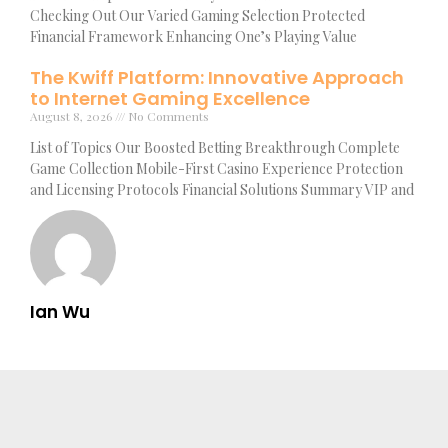
Checking Out Our Varied Gaming Selection Protected
Financial Framework Enhancing One’s Playing Value
The Kwiff Platform: Innovative Approach
to Internet Gaming Excellence
August 8, 2026
No Comments
List of Topics Our Boosted Betting Breakthrough Complete
Game Collection Mobile-First Casino Experience Protection
and Licensing Protocols Financial Solutions Summary VIP and
Ian Wu