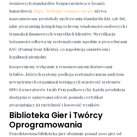
światowych standardów bezpieczeństwa w branży
hazardowej.
https://hellspin-casinos.com.pl/
używa
zaawansowane protokoły szyfrowania standardu SSL 128-bit,
jakie gwarantują kompletną ochronę wiadomości osobowych i
transakcji finansowych wszystkich klientów. Weryfikacja
tożsamości odbywa się systematycznie zgodnie z procedurami
KYC (Poznaj Your Klienta), co zapobiega oszustwom i
legalizacji pieniędzy.
Kooperujemy wyłącznie z renomowanymi dostawcami
tytułów, których systemy podlega systematycznym audytom
zewnętrznych organizacji testujących uczciwość systemów
RNG (Generatorów Liczb Przypadkowych). Każda produkcja
dostępna w opisywanej ofercie posiada certyfikat
gwarantujący jej rzetelność i losowość wyników.
Biblioteka Gier i Twórcy
Oprogramowania
Przedstawiona biblioteka gier obejmuje ponad 3000 gier od