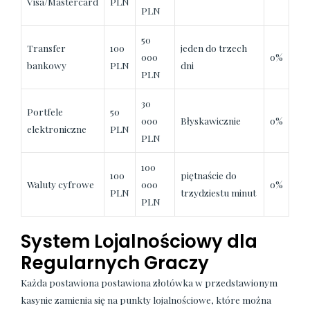
Visa/Mastercard
PLN
PLN
50
Transfer
100
jeden do trzech
000
0%
bankowy
PLN
dni
PLN
30
Portfele
50
000
Błyskawicznie
0%
elektroniczne
PLN
PLN
100
100
piętnaście do
Waluty cyfrowe
000
0%
PLN
trzydziestu minut
PLN
System Lojalnościowy dla
Regularnych Graczy
Każda postawiona postawiona złotówka w przedstawionym
kasynie zamienia się na punkty lojalnościowe, które można