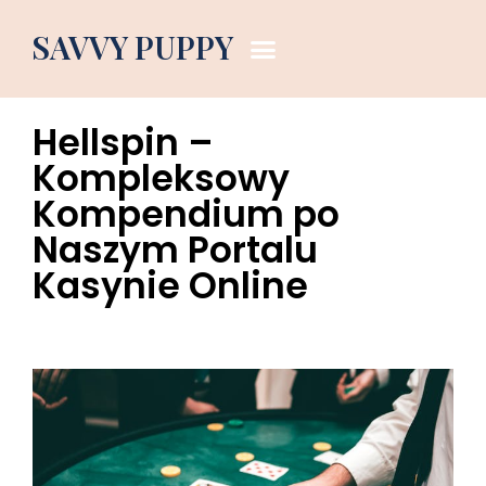
Dog Blog
SAVVY PUPPY
May 20, 2026
12:44 am
Hellspin –
Kompleksowy
Kompendium po
Naszym Portalu
Kasynie Online