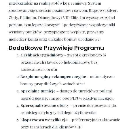
przekształcić na realną gotówkę premiową. System
zbudowany się z sześciu poziomów rozwoju: Brązowy, Silver,
Złoty, Platinum, Diamentowy i VIP Elite. Im wyższy szczebel
poziom, tym lepsze korzyści – podwyższone współczynniki
wymiany punktów, przyspieszone wypłaty, prywatny
menedżer konta oraz unikalne bonusy urodzinowej.
Dodatkowe Przywileje Programu
Cashback tygodniowy
– zwrot określonego %
przegranych stawek co hebdomadowo bez
konieczności obrotu
Bezpłatne spiny rekompensacyjne
– automatyczne
bonusy przy dłuższych seriach strat
Specjalne turnieje
– dostęp do turniejów z pulami
nagród sięgającymi 100 000 PLN w każdym miesiącu
Spersonalizowane oferty
– premie dostosowane do
osobistego stylu gry każdego użytkownika
Ekspresowa weryfikacja
– preferencyjne traktowanie
przy transferach dla klientów VIP