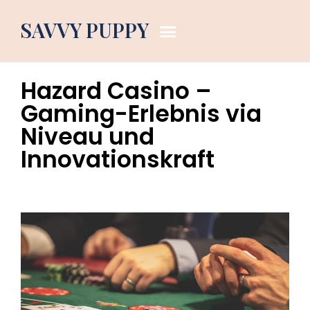
Dog Blog
SAVVY PUPPY
May 20, 2026
3:39 pm
Hazard Casino –
Gaming-Erlebnis via
Niveau und
Innovationskraft