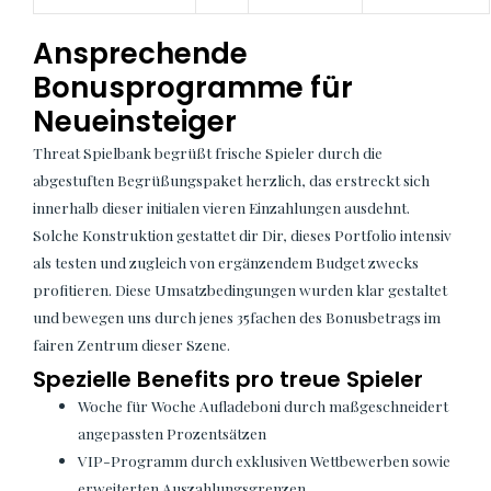
Ansprechende
Bonusprogramme für
Neueinsteiger
Threat Spielbank begrüßt frische Spieler durch die
abgestuften Begrüßungspaket herzlich, das erstreckt sich
innerhalb dieser initialen vieren Einzahlungen ausdehnt.
Solche Konstruktion gestattet dir Dir, dieses Portfolio intensiv
als testen und zugleich von ergänzendem Budget zwecks
profitieren. Diese Umsatzbedingungen wurden klar gestaltet
und bewegen uns durch jenes 35fachen des Bonusbetrags im
fairen Zentrum dieser Szene.
Spezielle Benefits pro treue Spieler
Woche für Woche Aufladeboni durch maßgeschneidert
angepassten Prozentsätzen
VIP-Programm durch exklusiven Wettbewerben sowie
erweiterten Auszahlungsgrenzen