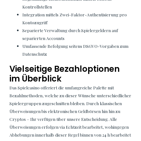
Kontrollstellen
Integration mittels Zwei-Faktor-Authentisierung pro
Kontozugriff
Separierte Verwaltung durch Spielergeldern auf
separierten Accounts
Umfassende Befolgung seitens DSGVO-Vorgaben zum
Datenschutz
Vielseitige Bezahloptionen
im Überblick
Das Spielcasino offeriert die umfangreiche Palette mit
Bezahlmethoden, welche zu dieser Wünsche unterschiedlicher
Spielergruppen zugeschnitten bleiben. Durch klassischen
Überweisungen bis elektronischen Geldbörsen hin hin zu
Cryptos – Ihr verfügen über unsere Entscheidung. Alle
Überweisungen erfolgen via Echtzeit bearbeitet, wohingegen
Abhebungen innerhalb dieser Regel binnen von 24 h bearbeitet