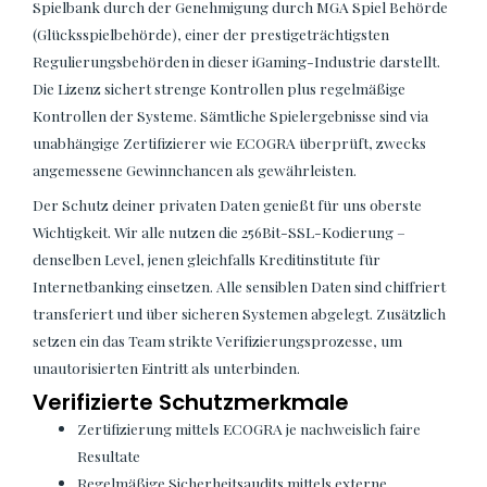
Spielbank durch der Genehmigung durch MGA Spiel Behörde
(Glücksspielbehörde), einer der prestigeträchtigsten
Regulierungsbehörden in dieser iGaming-Industrie darstellt.
Die Lizenz sichert strenge Kontrollen plus regelmäßige
Kontrollen der Systeme. Sämtliche Spielergebnisse sind via
unabhängige Zertifizierer wie ECOGRA überprüft, zwecks
angemessene Gewinnchancen als gewährleisten.
Der Schutz deiner privaten Daten genießt für uns oberste
Wichtigkeit. Wir alle nutzen die 256Bit-SSL-Kodierung –
denselben Level, jenen gleichfalls Kreditinstitute für
Internetbanking einsetzen. Alle sensiblen Daten sind chiffriert
transferiert und über sicheren Systemen abgelegt. Zusätzlich
setzen ein das Team strikte Verifizierungsprozesse, um
unautorisierten Eintritt als unterbinden.
Verifizierte Schutzmerkmale
Zertifizierung mittels ECOGRA je nachweislich faire
Resultate
Regelmäßige Sicherheitsaudits mittels externe