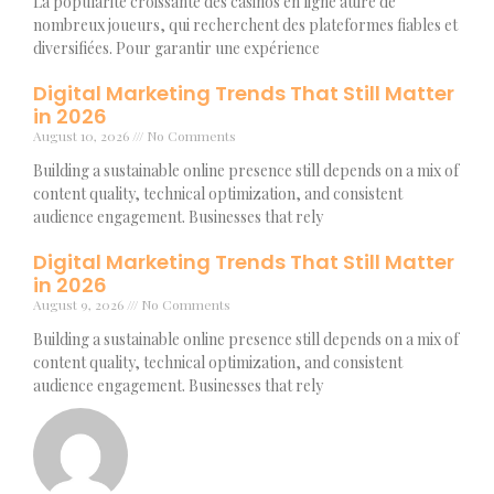
La popularité croissante des casinos en ligne attire de
nombreux joueurs, qui recherchent des plateformes fiables et
diversifiées. Pour garantir une expérience
Digital Marketing Trends That Still Matter
in 2026
August 10, 2026
No Comments
Building a sustainable online presence still depends on a mix of
content quality, technical optimization, and consistent
audience engagement. Businesses that rely
Digital Marketing Trends That Still Matter
in 2026
August 9, 2026
No Comments
Building a sustainable online presence still depends on a mix of
content quality, technical optimization, and consistent
audience engagement. Businesses that rely