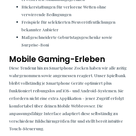
Rückerstattungen für verlorene Wetten ohne
verwirrende Bedingungen
Freispiele für selektierten Neuveröffentlichungen
bekannter Anbieter
Maßgeschneiderte Geburtstagsgeschenke sowie
Surprise-Boni
Mobile Gaming-Erleben
Diese Tendenz hin zu Smartphone Zocken haben wir alle zeitig
wahrgenommen sowie angemessen reagiert. Unser Spielbank
bleibt vollständig je Smartphone Geräte optimiert plus
funktioniert reibungslos auf iOS- und Android-Systemen. Sie
erfordern nicht eine extra Applikation – jener Zugriff erfolgt
komfortabel über deinen Mobile Webbrowser. Die
anpassungsfähige Interface adaptiert diese selbständig zu
verschiedene Bildschirmgrößen für und stellt bereit intuitive
Touch-Steuerung.