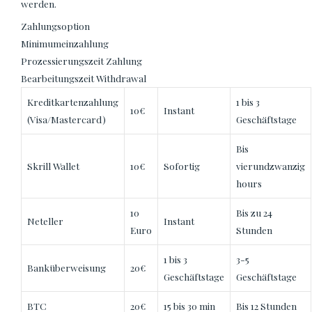
werden.
Zahlungsoption
Minimumeinzahlung
Prozessierungszeit Zahlung
Bearbeitungszeit Withdrawal
Kreditkartenzahlung
1 bis 3
10€
Instant
(Visa/Mastercard)
Geschäftstage
Bis
Skrill Wallet
10€
Sofortig
vierundzwanzig
hours
10
Bis zu 24
Neteller
Instant
Euro
Stunden
1 bis 3
3-5
Banküberweisung
20€
Geschäftstage
Geschäftstage
BTC
20€
15 bis 30 min
Bis 12 Stunden