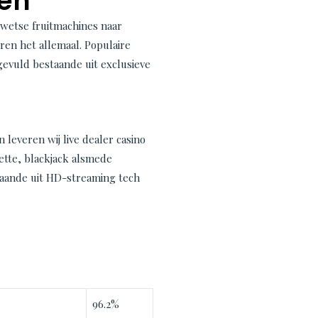
ten
rwetse fruitmachines naar
ren het allemaal. Populaire
gevuld bestaande uit exclusieve
leveren wij live dealer casino
ette, blackjack alsmede
taande uit HD-streaming tech
96.2%