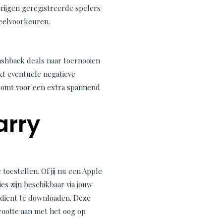
rijgen geregistreerde spelers
eelvoorkeuren.
ashback deals naar toernooien
kt eventuele negatieve
stoomt voor een extra spannend
arry
toestellen. Of jij nu een Apple
es zijn beschikbaar via jouw
 dient te downloaden. Deze
rootte aan met het oog op