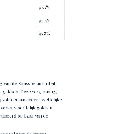
97.3%
99.4%
95.8%
n
g van de Kansspelautoriteit
ne gokken. Deze vergunning,
j voldoen aan iedere wettelijke
 verantwoordelijk gokken.
aliseerd op basis van de