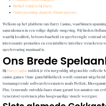
Mobiel Gokken bij Harry
Ondersteuning alsmede Klantenservice
Welkom op het platform van Harry Casino, waarbinnen spannin
samenkomen in een veilige digitale omgeving. Wij bieden Hollan
waarbij kwaliteit, betrouwbaarheid en speelvreugde centraal s
interessante promoties en een intuïtieve interface verzekeren wi
speelervaring maximaal is.
Ons Brede Spelaa
Bij
HarryCasino
ontdek je één zorgvuldig uitgezochte collectie 
casino games. Onze gamebibliotheek wordt constant uitgebreid 
toonaangevende softwareleveranciers zoals NetEnt, Microgamin
Play. Genoemde ontwikkelaars staan garant ten aanzien van e
Generator) systemen plus hoogwaardige visuele weergave.