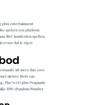
g plus entertainment
dse spelers een platform
taan. Met honderden spellen,
j ervoor dat je eigen
nbod
bestaande uit meer dan 2000
met nieuwe titels van
g, Play’n GO plus Pragmatic
erlijke RNG (Random Number