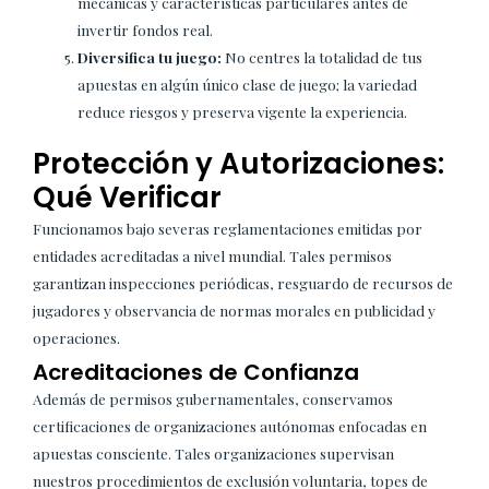
mecánicas y características particulares antes de
invertir fondos real.
Diversifica tu juego:
No centres la totalidad de tus
apuestas en algún único clase de juego; la variedad
reduce riesgos y preserva vigente la experiencia.
Protección y Autorizaciones:
Qué Verificar
Funcionamos bajo severas reglamentaciones emitidas por
entidades acreditadas a nivel mundial. Tales permisos
garantizan inspecciones periódicas, resguardo de recursos de
jugadores y observancia de normas morales en publicidad y
operaciones.
Acreditaciones de Confianza
Además de permisos gubernamentales, conservamos
certificaciones de organizaciones autónomas enfocadas en
apuestas consciente. Tales organizaciones supervisan
nuestros procedimientos de exclusión voluntaria, topes de