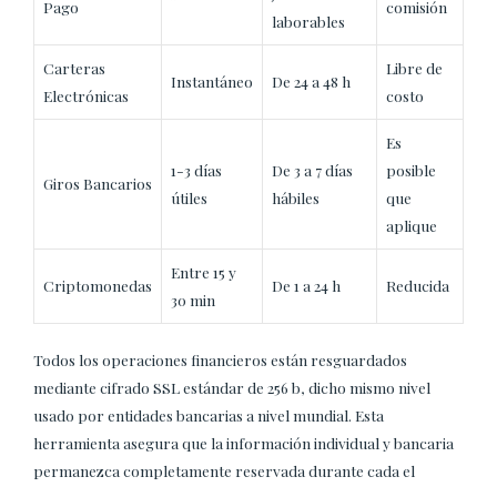
Pago
comisión
laborables
Carteras
Libre de
Instantáneo
De 24 a 48 h
Electrónicas
costo
Es
1-3 días
De 3 a 7 días
posible
Giros Bancarios
útiles
hábiles
que
aplique
Entre 15 y
Criptomonedas
De 1 a 24 h
Reducida
30 min
Todos los operaciones financieros están resguardados
mediante cifrado SSL estándar de 256 b, dicho mismo nivel
usado por entidades bancarias a nivel mundial. Esta
herramienta asegura que la información individual y bancaria
permanezca completamente reservada durante cada el