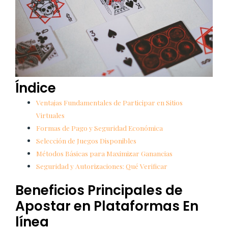
Índice
Ventajas Fundamentales de Participar en Sitios
Virtuales
Formas de Pago y Seguridad Económica
Selección de Juegos Disponibles
Métodos Básicas para Maximizar Ganancias
Seguridad y Autorizaciones: Qué Verificar
Beneficios Principales de
Apostar en Plataformas En
línea