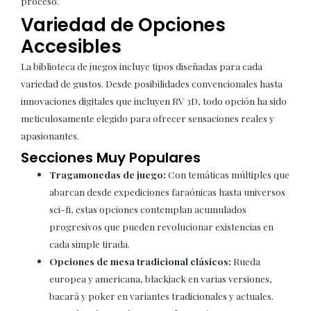
proceso.
Variedad de Opciones
Accesibles
La biblioteca de juegos incluye tipos diseñadas para cada
variedad de gustos. Desde posibilidades convencionales hasta
innovaciones digitales que incluyen RV 3D, todo opción ha sido
meticulosamente elegido para ofrecer sensaciones reales y
apasionantes.
Secciones Muy Populares
Tragamonedas de juego:
Con temáticas múltiples que
abarcan desde expediciones faraónicas hasta universos
sci-fi, estas opciones contemplan acumulados
progresivos que pueden revolucionar existencias en
cada simple tirada.
Opciones de mesa tradicional clásicos:
Rueda
europea y americana, blackjack en varias versiones,
bacará y poker en variantes tradicionales y actuales.