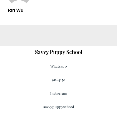
Ian Wu
Savvy Puppy School
Whatsapp
91164270
Instagram
savvypuppyschool