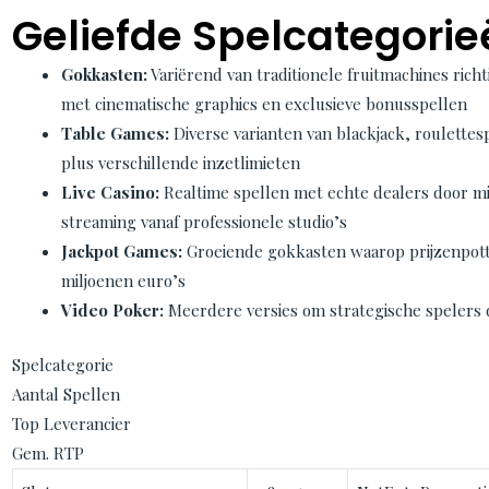
Geliefde Spelcategorie
Gokkasten:
Variërend van traditionele fruitmachines ric
met cinematische graphics en exclusieve bonusspellen
Table Games:
Diverse varianten van blackjack, roulette
plus verschillende inzetlimieten
Live Casino:
Realtime spellen met echte dealers door m
streaming vanaf professionele studio’s
Jackpot Games:
Groeiende gokkasten waarop prijzenpot
miljoenen euro’s
Video Poker:
Meerdere versies om strategische spelers 
Spelcategorie
Aantal Spellen
Top Leverancier
Gem. RTP