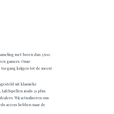
ameling met boven dan 3.500
aren gamers. Onze
 toegang krijgen tot de meest
gesteld uit klassieke
 tafelspellen zoals 21 plus
dealers. Wij actualiseren ons
eeds access hebben naar de