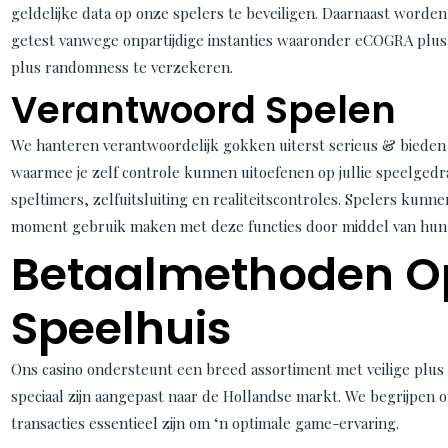
geldelijke data op onze spelers te beveiligen. Daarnaast worden 
getest vanwege onpartijdige instanties waaronder eCOGRA plus 
plus randomness te verzekeren.
Verantwoord Spelen
We hanteren verantwoordelijk gokken uiterst serieus & biede
waarmee je zelf controle kunnen uitoefenen op jullie speelgedra
speltimers, zelfuitsluiting en realiteitscontroles. Spelers kunn
moment gebruik maken met deze functies door middel van hun 
Betaalmethoden O
Speelhuis
Ons casino ondersteunt een breed assortiment met veilige plus
speciaal zijn aangepast naar de Hollandse markt. We begrijpen o
transacties essentieel zijn om ‘n optimale game-ervaring.