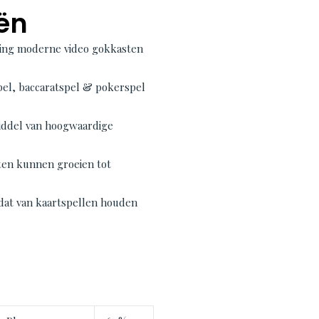
ën
hting moderne video gokkasten
spel, baccaratspel & pokerspel
iddel van hoogwaardige
ten kunnen groeien tot
dat van kaartspellen houden