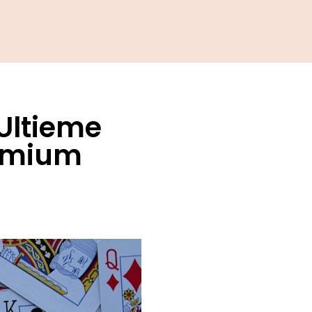
Ultieme
remium