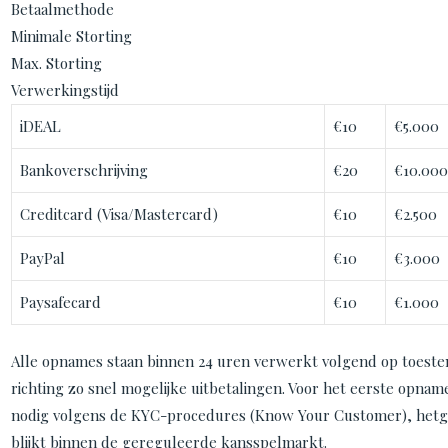
Betaalmethode
Minimale Storting
Max. Storting
Verwerkingstijd
iDEAL
€10
€5.000
Bankoverschrijving
€20
€10.000
Creditcard (Visa/Mastercard)
€10
€2.500
PayPal
€10
€3.000
Paysafecard
€10
€1.000
Alle opnames staan binnen 24 uren verwerkt volgend op toest
richting zo snel mogelijke uitbetalingen. Voor het eerste opname
nodig volgens de KYC-procedures (Know Your Customer), hetg
blijkt binnen de gereguleerde kansspelmarkt.