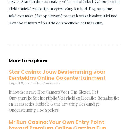
jazyce. Standardní čas reakce vůči chat otázku bývá pod 2 min,
elektronické žádosti jsou vyřizovány k 6 hod. Disponujeme
také extensive část opakovaně ptaných otázek zahrnující nad
jako 200 témat z zápisu do do specifické herní taktiky.
More to explorer
Star Casino: Jouw Bestemming voor
Eersteklas Online Gokentertainment
August 8, 2026
No Comments
Inhoudsopgave Hoe Gamers Voor Ons Kiezen Het
Omvangrijke Spelportfolio Veiligheid en Licenties Betaalopties
en Transacties Mobiele Game Ervaring Deskundige
Ondersteuning Hoe Spelers
Mr Run Casino: Your Own Entry Point
toward Premium Online Gaming Fun