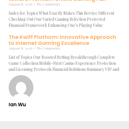
August 8, 2026
No Comments
Index for Topics What Exactly Makes This Service Different
Checking Out Our Varied Gaming Selection Protected
Financial Framework Enhancing One’s Playing Value
The Kwiff Platform: Innovative Approach
to Internet Gaming Excellence
August 8, 2026
No Comments
List of Topics Our Boosted Betting Breakthrough Complete
Game Collection Mobile-First Casino Experience Protection
and Licensing Protocols Financial Solutions Summary VIP and
Ian Wu