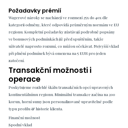
Požadavky prémií
Wagerové nároky se nacházejí ve rozmezí 25x do 40x dle
kategorii odměny, které odpovídá průměrným normám ve EU
regionu. Kompletní požadavky zůstávají podrobně popsány
ve bonusových podmínkách již před spuštěním, takže
uživatelé naprosto rozumí, co můžou očekávat. Nejvyšší vklad
při plnění podmínek bývá omezena na 5 EUR pro jeden
zatočení.
Transakční možnosti i
operace
Poskytujeme rozlehlé škálu transakčních opcí upravených
kontinentálnímu regionu. Minimální transakce začína na 200
korun, horní sumy jsou personalizovaně upravitelné podle
typu profilu & historie klienta.
Finanční možnost
Spodní vklad