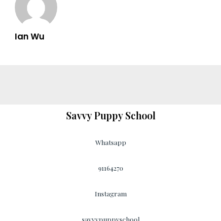
Ian Wu
Savvy Puppy School
Whatsapp
91164270
Instagram
savvypuppyschool