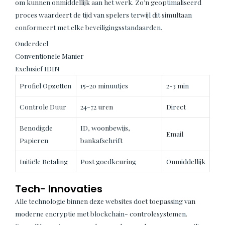
om kunnen onmiddellijk aan het werk. Zo’n geoptimaliseerd
proces waardeert de tijd van spelers terwijl dit simultaan
conformeert met elke beveiligingsstandaarden.
Onderdeel
Conventionele Manier
Exclusief IDIN
Profiel Opzetten
15-20 minuutjes
2-3 min
Controle Duur
24-72 uren
Direct
Benodigde
ID, woonbewijs,
Email
Papieren
bankafschrift
Initiële Betaling
Post goedkeuring
Onmiddellijk
Tech- Innovaties
Alle technologie binnen deze websites doet toepassing van
moderne encryptie met blockchain- controlesystemen.