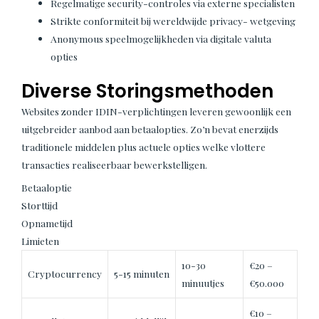
Regelmatige security-controles via externe specialisten
Strikte conformiteit bij wereldwijde privacy- wetgeving
Anonymous speelmogelijkheden via digitale valuta
opties
Diverse Storingsmethoden
Websites zonder IDIN-verplichtingen leveren gewoonlijk een
uitgebreider aanbod aan betaalopties. Zo’n bevat enerzijds
traditionele middelen plus actuele opties welke vlottere
transacties realiseerbaar bewerkstelligen.
Betaaloptie
Storttijd
Opnametijd
Limieten
10-30
€20 –
Cryptocurrency
5-15 minuten
minuutjes
€50.000
€10 –