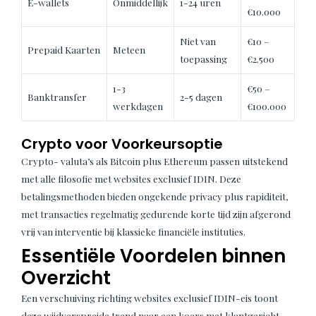
E-wallets
Onmiddellijk
1-24 uren
€10.000
Niet van
€10 –
Prepaid Kaarten
Meteen
toepassing
€2.500
1-3
€50 –
Banktransfer
2-5 dagen
werkdagen
€100.000
Crypto voor Voorkeursoptie
Crypto- valuta’s als Bitcoin plus Ethereum passen uitstekend
met alle filosofie met websites exclusief IDIN. Deze
betalingsmethoden bieden ongekende privacy plus rapiditeit,
met transacties regelmatig gedurende korte tijd zijn afgerond
vrij van interventie bij klassieke financiële instituties.
Essentiële Voordelen binnen
Overzicht
Een verschuiving richting websites exclusief IDIN-eis toont
deze wijdverspreide trend naar een koers met klantgericht