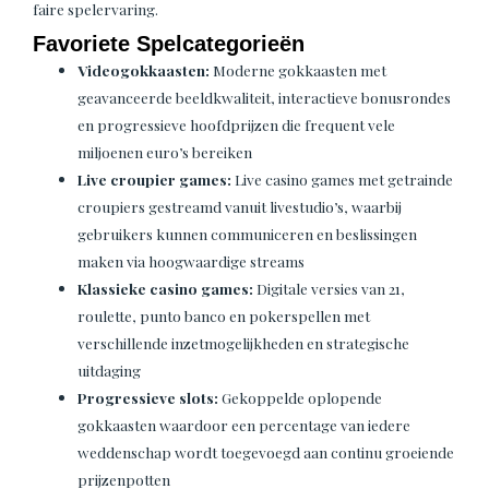
faire spelervaring.
Favoriete Spelcategorieën
Videogokkaasten:
Moderne gokkaasten met
geavanceerde beeldkwaliteit, interactieve bonusrondes
en progressieve hoofdprijzen die frequent vele
miljoenen euro’s bereiken
Live croupier games:
Live casino games met getrainde
croupiers gestreamd vanuit livestudio’s, waarbij
gebruikers kunnen communiceren en beslissingen
maken via hoogwaardige streams
Klassieke casino games:
Digitale versies van 21,
roulette, punto banco en pokerspellen met
verschillende inzetmogelijkheden en strategische
uitdaging
Progressieve slots:
Gekoppelde oplopende
gokkaasten waardoor een percentage van iedere
weddenschap wordt toegevoegd aan continu groeiende
prijzenpotten