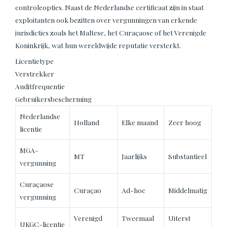
controleopties. Naast de Nederlandse certificaat zijn in staat
exploitanten ook bezitten over vergunningen van erkende
jurisdicties zoals het Maltese, het Curaçaose of het Verenigde
Koninkrijk, wat hun wereldwijde reputatie versterkt.
Licentietype
Verstrekker
Auditfrequentie
Gebruikersbescherming
Nederlandse
Holland
Elke maand
Zeer hoog
licentie
MGA-
MT
Jaarlijks
Substantieel
vergunning
Curaçaose
Curaçao
Ad-hoc
Middelmatig
vergunning
Verenigd
Tweemaal
Uiterst
UKGC-licentie