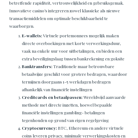
betreffende rapiditeit, vertrouwelijkheid en gebruiksgemak.
Innovatieve casino’s integreren zowel klassieke als nieuwe
transactiemiddelen om optimale beschikbaarheid te
waarborgen.
E-wallets:
Virtuele portemonnees mogelijk maken
directe overboekingen met korte verwerkingsduur,
vaak na enkele uur voor uitbetalingen, en bieden een
extra beveiligingslaag tussen bankrekening en goksite
Banktransfers:
Traditionele maar betrouwbare
betaalwijze geschikt voor grotere bedragen, waardoor
termijnen doorgaans 1-5 werkdagen bedragen
afhankelijk van financiële instellingen
Creditcards en betaalpassen:
Wereldwijd aanvaarde
methode met directe inzetten, hoewel bepaalde
financiële instellingen gambling- betalingen
tegenhouden op grond van eigen regelgeving
Cryptocurrency:
BTC, Ethereum en andere virtuele
coins leveren privacy, minimale verwerkingskosten en