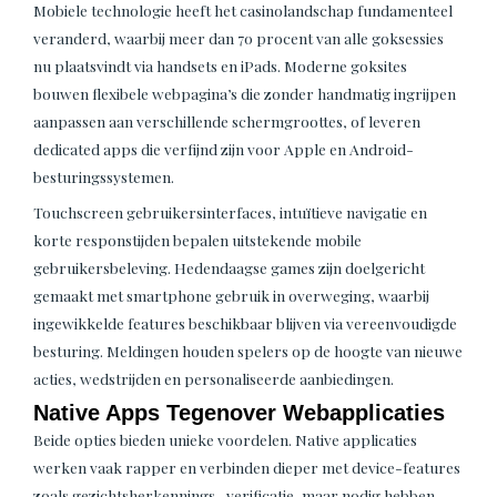
Mobiele technologie heeft het casinolandschap fundamenteel
veranderd, waarbij meer dan 70 procent van alle goksessies
nu plaatsvindt via handsets en iPads. Moderne goksites
bouwen flexibele webpagina’s die zonder handmatig ingrijpen
aanpassen aan verschillende schermgroottes, of leveren
dedicated apps die verfijnd zijn voor Apple en Android-
besturingssystemen.
Touchscreen gebruikersinterfaces, intuïtieve navigatie en
korte responstijden bepalen uitstekende mobile
gebruikersbeleving. Hedendaagse games zijn doelgericht
gemaakt met smartphone gebruik in overweging, waarbij
ingewikkelde features beschikbaar blijven via vereenvoudigde
besturing. Meldingen houden spelers op de hoogte van nieuwe
acties, wedstrijden en personaliseerde aanbiedingen.
Native Apps Tegenover Webapplicaties
Beide opties bieden unieke voordelen. Native applicaties
werken vaak rapper en verbinden dieper met device-features
zoals gezichtsherkennings- verificatie, maar nodig hebben