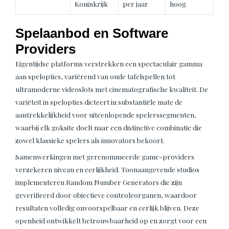
Koninkrijk
per jaar
hoog
Spelaanbod en Software
Providers
Eigentijdse platforms verstrekken een spectaculair gamma
aan spelopties, variërend van oude tafelspellen tot
ultramoderne videoslots met cinematografische kwaliteit. De
variëteit in spelopties dicteert in substantiële mate de
aantrekkelijkheid voor uiteenlopende spelerssegmenten,
waarbij elk goksite doelt naar een distinctive combinatie die
zowel klassieke spelers als innovators bekoort.
Samenwerkingen met gerenommeerde game-providers
verzekeren niveau en eerlijkheid. Toonaangevende studios
implementeren Random Number Generators die zijn
geverifieerd door objectieve controleorganen, waardoor
resultaten volledig onvoorspelbaar en eerlijk blijven. Deze
openheid ontwikkelt betrouwbaarheid op en zorgt voor een