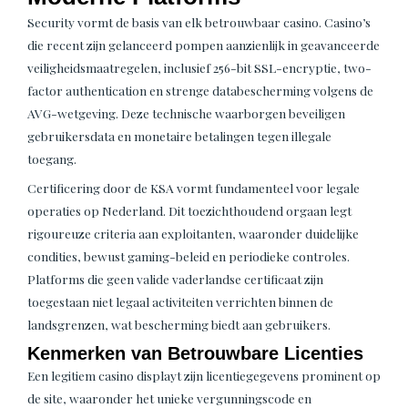
Security vormt de basis van elk betrouwbaar casino. Casino’s
die recent zijn gelanceerd pompen aanzienlijk in geavanceerde
veiligheidsmaatregelen, inclusief 256-bit SSL-encryptie, two-
factor authentication en strenge databescherming volgens de
AVG-wetgeving. Deze technische waarborgen beveiligen
gebruikersdata en monetaire betalingen tegen illegale
toegang.
Certificering door de KSA vormt fundamenteel voor legale
operaties op Nederland. Dit toezichthoudend orgaan legt
rigoureuze criteria aan exploitanten, waaronder duidelijke
condities, bewust gaming-beleid en periodieke controles.
Platforms die geen valide vaderlandse certificaat zijn
toegestaan niet legaal activiteiten verrichten binnen de
landsgrenzen, wat bescherming biedt aan gebruikers.
Kenmerken van Betrouwbare Licenties
Een legitiem casino displayt zijn licentiegegevens prominent op
de site, waaronder het unieke vergunningscode en