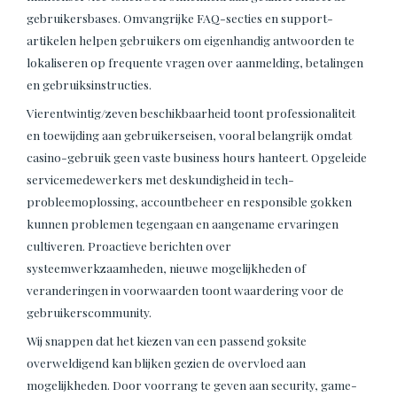
gebruikersbases. Omvangrijke FAQ-secties en support-
artikelen helpen gebruikers om eigenhandig antwoorden te
lokaliseren op frequente vragen over aanmelding, betalingen
en gebruiksinstructies.
Vierentwintig/zeven beschikbaarheid toont professionaliteit
en toewijding aan gebruikerseisen, vooral belangrijk omdat
casino-gebruik geen vaste business hours hanteert. Opgeleide
servicemedewerkers met deskundigheid in tech-
probleemoplossing, accountbeheer en responsible gokken
kunnen problemen tegengaan en aangename ervaringen
cultiveren. Proactieve berichten over
systeemwerkzaamheden, nieuwe mogelijkheden of
veranderingen in voorwaarden toont waardering voor de
gebruikerscommunity.
Wij snappen dat het kiezen van een passend goksite
overweldigend kan blijken gezien de overvloed aan
mogelijkheden. Door voorrang te geven aan security, game-