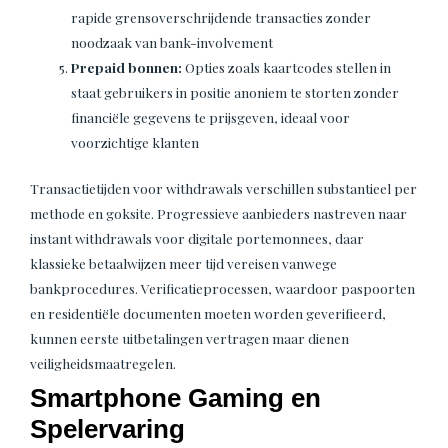
rapide grensoverschrijdende transacties zonder
noodzaak van bank-involvement
Prepaid bonnen:
Opties zoals kaartcodes stellen in
staat gebruikers in positie anoniem te storten zonder
financiële gegevens te prijsgeven, ideaal voor
voorzichtige klanten
Transactietijden voor withdrawals verschillen substantieel per
methode en goksite. Progressieve aanbieders nastreven naar
instant withdrawals voor digitale portemonnees, daar
klassieke betaalwijzen meer tijd vereisen vanwege
bankprocedures. Verificatieprocessen, waardoor paspoorten
en residentiële documenten moeten worden geverifieerd,
kunnen eerste uitbetalingen vertragen maar dienen
veiligheidsmaatregelen.
Smartphone Gaming en
Spelervaring