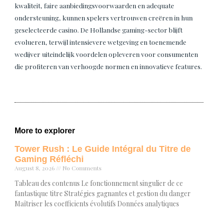
kwaliteit, faire aanbiedingsvoorwaarden en adequate
ondersteuning, kunnen spelers vertrouwen creëren in hun
geselecteerde casino. De Hollandse gaming-sector blijft
evolueren, terwijl intensievere wetgeving en toenemende
wedijver uiteindelijk voordelen opleveren voor consumenten
die profiteren van verhoogde normen en innovatieve features.
More to explorer
Tower Rush : Le Guide Intégral du Titre de
Gaming Réfléchi
August 8, 2026
No Comments
Tableau des contenus Le fonctionnement singulier de ce
fantastique titre Stratégies gagnantes et gestion du danger
Maîtriser les coefficients évolutifs Données analytiques