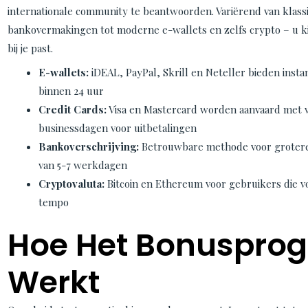
internationale community te beantwoorden. Variërend van klass
bankovermakingen tot moderne e-wallets en zelfs crypto – u k
bij je past.
E-wallets:
iDEAL, PayPal, Skrill en Neteller bieden insta
binnen 24 uur
Credit Cards:
Visa en Mastercard worden aanvaard met v
businessdagen voor uitbetalingen
Bankoverschrijving:
Betrouwbare methode voor groter
van 5-7 werkdagen
Cryptovaluta:
Bitcoin en Ethereum voor gebruikers die v
tempo
Hoe Het Bonuspr
Werkt