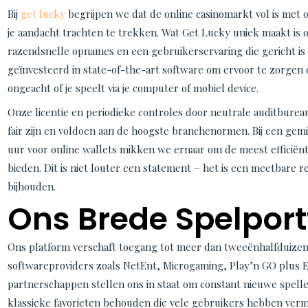
Bij
get lucky
begrijpen we dat de online casinomarkt vol is met 
je aandacht trachten te trekken. Wat Get Lucky uniek maakt is o
razendsnelle opnames en een gebruikerservaring die gericht 
geïnvesteerd in state-of-the-art software om ervoor te zorgen d
ongeacht of je speelt via je computer of mobiel device.
Onze licentie en periodieke controles door neutrale auditburea
fair zijn en voldoen aan de hoogste branchenormen. Bij een gemi
uur voor online wallets mikken we ernaar om de meest efficiënte
bieden. Dit is niet louter een statement – het is een meetbare 
bijhouden.
Ons Brede Spelport
Ons platform verschaft toegang tot meer dan tweeënhalfdui
softwareproviders zoals NetEnt, Microgaming, Play’n GO plus 
partnerschappen stellen ons in staat om constant nieuwe spelle
klassieke favorieten behouden die vele gebruikers hebben verm