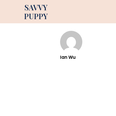
SAVVY
PUPPY
Ian Wu