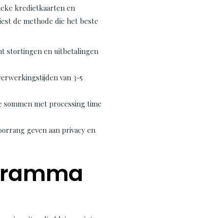
ieke kredietkaarten en
iest de methode die het beste
nt stortingen en uitbetalingen
erwerkingstijden van 3-5
e sommen met processing time
oorrang geven aan privacy en
ogramma