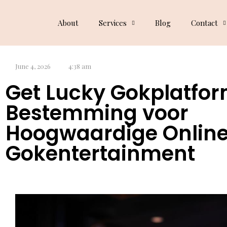
Dog Blog
About
Services
Blog
Contact
June 4, 2026
4:38 am
Get Lucky Gokplatfo
Bestemming voor
Hoogwaardige Onlin
Gokentertainment