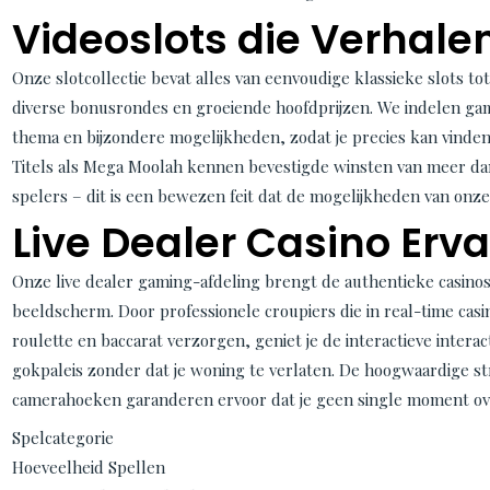
Videoslots die Verhalen
Onze slotcollectie bevat alles van eenvoudige klassieke slots 
diverse bonusrondes en groeiende hoofdprijzen. We indelen gam
thema en bijzondere mogelijkheden, zodat je precies kan vinden wa
Titels als Mega Moolah kennen bevestigde winsten van meer dan 
spelers – dit is een bewezen feit dat de mogelijkheden van onze
Live Dealer Casino Erva
Onze live dealer gaming-afdeling brengt de authentieke casinos
beeldscherm. Door professionele croupiers die in real-time casi
roulette en baccarat verzorgen, geniet je de interactieve intera
gokpaleis zonder dat je woning te verlaten. De hoogwaardige 
camerahoeken garanderen ervoor dat je geen single moment ov
Spelcategorie
Hoeveelheid Spellen