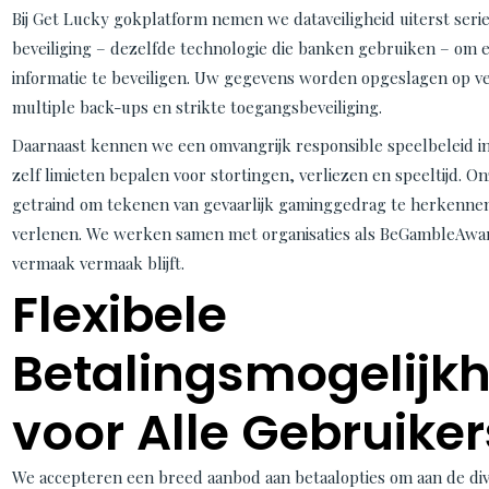
Bij Get Lucky gokplatform nemen we dataveiligheid uiterst seri
beveiliging – dezelfde technologie die banken gebruiken – om e
informatie te beveiligen. Uw gegevens worden opgeslagen op ve
multiple back-ups en strikte toegangsbeveiliging.
Daarnaast kennen we een omvangrijk responsible speelbeleid 
zelf limieten bepalen voor stortingen, verliezen en speeltijd. 
getraind om tekenen van gevaarlijk gaminggedrag te herkennen 
verlenen. We werken samen met organisaties als BeGambleAwar
vermaak vermaak blijft.
Flexibele
Betalingsmogelijk
voor Alle Gebruiker
We accepteren een breed aanbod aan betaalopties om aan de di