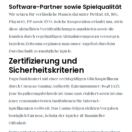
Software-Partner sowie Spielqualität
Wir setzen für verlässliche Namen darunter NetEnt AB, MG,
PlaynGO, PP sowie EVO. Solche Kooperation erlaubt uns, stets
diese aktuellsten Veröffentlichungen anzubieten sowie die
Kunden durch regelmäßigen Aktualisierungen zu versorgen.
In jedem Zeitraum ergänzen man unser Angebot durch im
Durchschnitt 30 zusätzliche Spiele.
Zertifizierung und
Sicherheitskriterien
Fugu funktioniert mit einer rechtsgültigen Glücksspiellizenz
durch Curacao Gaming Authority (Lizenznummer: 8048 JAZ).
Jene Regulierungsbehörde ist Anno 1996 etabliert sowie ist eine
jener renommiertesten Institutionen für Internet-
Spiellizenzen weltweit. Das Casino folgen strikten Vorgaben
bezüglich Fairness, Schutz der Spieler & finanzieller
Offenheit.
Deine privaten Angaben und monetären Vorgänge bewahren