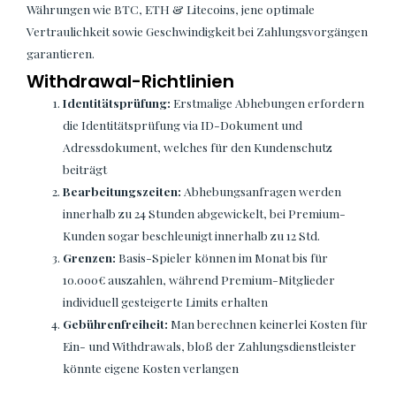
Währungen wie BTC, ETH & Litecoins, jene optimale
Vertraulichkeit sowie Geschwindigkeit bei Zahlungsvorgängen
garantieren.
Withdrawal-Richtlinien
Identitätsprüfung:
Erstmalige Abhebungen erfordern
die Identitätsprüfung via ID-Dokument und
Adressdokument, welches für den Kundenschutz
beiträgt
Bearbeitungszeiten:
Abhebungsanfragen werden
innerhalb zu 24 Stunden abgewickelt, bei Premium-
Kunden sogar beschleunigt innerhalb zu 12 Std.
Grenzen:
Basis-Spieler können im Monat bis für
10.000€ auszahlen, während Premium-Mitglieder
individuell gesteigerte Limits erhalten
Gebührenfreiheit:
Man berechnen keinerlei Kosten für
Ein- und Withdrawals, bloß der Zahlungsdienstleister
könnte eigene Kosten verlangen