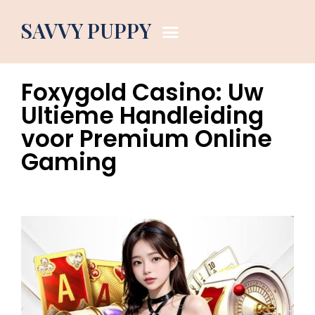
Dog Blog
SAVVY PUPPY
June 24, 2026
1:35 pm
Foxygold Casino: Uw
Ultieme Handleiding
voor Premium Online
Gaming