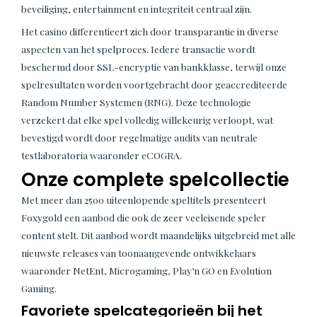
beveiliging, entertainment en integriteit centraal zijn.
Het casino differentieert zich door transparantie in diverse
aspecten van het spelproces. Iedere transactie wordt
beschermd door SSL-encryptie van bankklasse, terwijl onze
spelresultaten worden voortgebracht door geaccrediteerde
Random Number Systemen (RNG). Deze technologie
verzekert dat elke spel volledig willekeurig verloopt, wat
bevestigd wordt door regelmatige audits van neutrale
testlaboratoria waaronder eCOGRA.
Onze complete spelcollectie
Met meer dan 2500 uiteenlopende speltitels presenteert
Foxygold een aanbod die ook de zeer veeleisende speler
content stelt. Dit aanbod wordt maandelijks uitgebreid met alle
nieuwste releases van toonaangevende ontwikkelaars
waaronder NetEnt, Microgaming, Play’n GO en Evolution
Gaming.
Favoriete spelcategorieën bij het