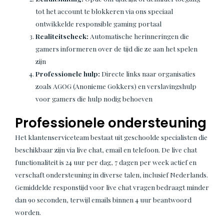
tot het account te blokkeren via ons speciaal
ontwikkelde responsible gaming portaal
Realiteitscheck:
Automatische herinneringen die
gamers informeren over de tijd die ze aan het spelen
zijn
Professionele hulp:
Directe links naar organisaties
zoals AGOG (Anonieme Gokkers) en verslavingshulp
voor gamers die hulp nodig behoeven
Professionele ondersteuning
Het klantenserviceteam bestaat uit geschoolde specialisten die
beschikbaar zijn via live chat, email en telefoon. De live chat
functionaliteit is 24 uur per dag, 7 dagen per week actief en
verschaft ondersteuning in diverse talen, inclusief Nederlands.
Gemiddelde responstijd voor live chat vragen bedraagt minder
dan 90 seconden, terwijl emails binnen 4 uur beantwoord
worden.