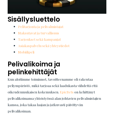
Sisällysluettelo
Pelitarjonta ja pelivalmistajat
Maksutavat ja turvallisuus
Tarjoukset sekä kampanjat
Asiakaspalvelu sekä yhteystiedot
Mobiilipeli
Pelivalikoima ja
pelinkehittäjät
Kun aloitimme toiminnot, tavoitteenamme oli rakentaa
peliympäristö, mikä tarjoaa sekä laadukasta viihdettä että
oikeudenmukaisen kokemuksen.
EpicBets
on kehittänyt
pelivalikoimansa yhteistyössä alan johtavien pelivalmistajien
kanssa, joka takaa laajan ja jatkuvasti päivittyvän
pelivalikoiman.