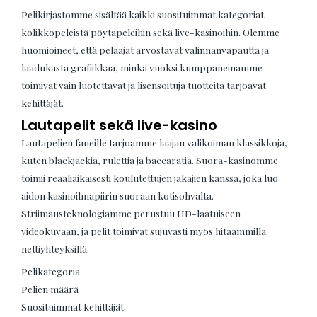
Pelikirjastomme sisältää kaikki suosituimmat kategoriat
kolikkopeleistä pöytäpeleihin sekä live-kasinoihin. Olemme
huomioineet, että pelaajat arvostavat valinnanvapautta ja
laadukasta grafiikkaa, minkä vuoksi kumppaneinamme
toimivat vain luotettavat ja lisensoituja tuotteita tarjoavat
kehittäjät.
Lautapelit sekä live-kasino
Lautapelien faneille tarjoamme laajan valikoiman klassikkoja,
kuten blackjackia, rulettia ja baccaratia. Suora-kasinomme
toimii reaaliaikaisesti koulutettujen jakajien kanssa, joka luo
aidon kasinoilmapiirin suoraan kotisohvalta.
Striimausteknologiamme perustuu HD-laatuiseen
videokuvaan, ja pelit toimivat sujuvasti myös hitaammilla
nettiyhteyksillä.
Pelikategoria
Pelien määrä
Suosituimmat kehittäjät