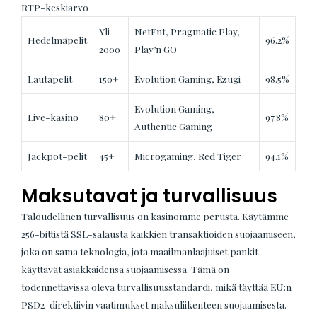
RTP-keskiarvo
Yli
NetEnt, Pragmatic Play,
Hedelmäpelit
96.2%
2000
Play’n GO
Lautapelit
150+
Evolution Gaming, Ezugi
98.5%
Evolution Gaming,
Live-kasino
80+
97.8%
Authentic Gaming
Jackpot-pelit
45+
Microgaming, Red Tiger
94.1%
Maksutavat ja turvallisuus
Taloudellinen turvallisuus on kasinomme perusta. Käytämme
256-bittistä SSL-salausta kaikkien transaktioiden suojaamiseen,
joka on sama teknologia, jota maailmanlaajuiset pankit
käyttävät asiakkaidensa suojaamisessa. Tämä on
todennettavissa oleva turvallisuusstandardi, mikä täyttää EU:n
PSD2-direktiivin vaatimukset maksuliikenteen suojaamisesta.