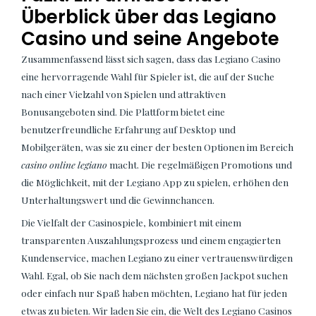
Überblick über das Legiano
Casino und seine Angebote
Zusammenfassend lässt sich sagen, dass das Legiano Casino
eine hervorragende Wahl für Spieler ist, die auf der Suche
nach einer Vielzahl von Spielen und attraktiven
Bonusangeboten sind. Die Plattform bietet eine
benutzerfreundliche Erfahrung auf Desktop und
Mobilgeräten, was sie zu einer der besten Optionen im Bereich
casino online legiano
macht. Die regelmäßigen Promotions und
die Möglichkeit, mit der Legiano App zu spielen, erhöhen den
Unterhaltungswert und die Gewinnchancen.
Die Vielfalt der Casinospiele, kombiniert mit einem
transparenten Auszahlungsprozess und einem engagierten
Kundenservice, machen Legiano zu einer vertrauenswürdigen
Wahl. Egal, ob Sie nach dem nächsten großen Jackpot suchen
oder einfach nur Spaß haben möchten, Legiano hat für jeden
etwas zu bieten. Wir laden Sie ein, die Welt des Legiano Casinos