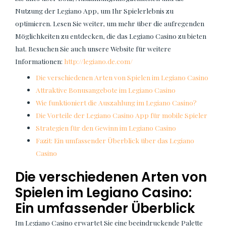
Nutzung der Legiano App, um Ihr Spielerlebnis zu
optimieren. Lesen Sie weiter, um mehr über die aufregenden
Möglichkeiten zu entdecken, die das Legiano Casino zu bieten
hat. Besuchen Sie auch unsere Website für weitere
Informationen:
http://legiano.de.com/
Die verschiedenen Arten von Spielen im Legiano Casino
Attraktive Bonusangebote im Legiano Casino
Wie funktioniert die Auszahlung im Legiano Casino?
Die Vorteile der Legiano Casino App für mobile Spieler
Strategien für den Gewinn im Legiano Casino
Fazit: Ein umfassender Überblick über das Legiano
Casino
Die verschiedenen Arten von
Spielen im Legiano Casino:
Ein umfassender Überblick
Im Legiano Casino erwartet Sie eine beeindruckende Palette