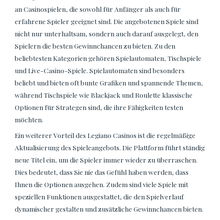
an Casinospielen, die sowohl für Anfänger als auch für
erfahrene Spieler geeignet sind. Die angebotenen Spiele sind
nicht nur unterhaltsam, sondern auch darauf ausgelegt, den
Spielern die besten Gewinnchancen zu bieten. Zu den
beliebtesten Kategorien gehören Spielautomaten, Tischspiele
und Live-Casino-Spiele. Spielautomaten sind besonders
beliebt und bieten oft bunte Grafiken und spannende Themen,
während Tischspiele wie Blackjack und Roulette klassische
Optionen für Strategen sind, die ihre Fähigkeiten testen
möchten.
Ein weiterer Vorteil des Legiano Casinos ist die regelmäßige
Aktualisierung des Spieleangebots. Die Plattform führt ständig
neue Titel ein, um die Spieler immer wieder zu überraschen.
Dies bedeutet, dass Sie nie das Gefühl haben werden, dass
Ihnen die Optionen ausgehen. Zudem sind viele Spiele mit
speziellen Funktionen ausgestattet, die den Spielverlauf
dynamischer gestalten und zusätzliche Gewinnchancen bieten.