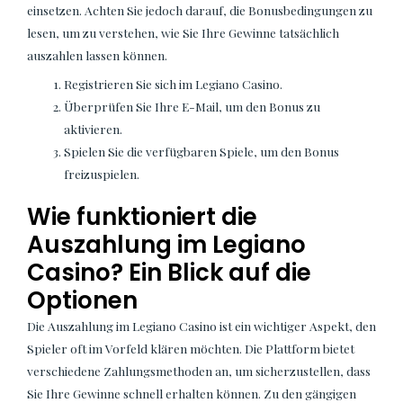
einsetzen. Achten Sie jedoch darauf, die Bonusbedingungen zu
lesen, um zu verstehen, wie Sie Ihre Gewinne tatsächlich
auszahlen lassen können.
Registrieren Sie sich im Legiano Casino.
Überprüfen Sie Ihre E-Mail, um den Bonus zu
aktivieren.
Spielen Sie die verfügbaren Spiele, um den Bonus
freizuspielen.
Wie funktioniert die
Auszahlung im Legiano
Casino? Ein Blick auf die
Optionen
Die Auszahlung im Legiano Casino ist ein wichtiger Aspekt, den
Spieler oft im Vorfeld klären möchten. Die Plattform bietet
verschiedene Zahlungsmethoden an, um sicherzustellen, dass
Sie Ihre Gewinne schnell erhalten können. Zu den gängigen