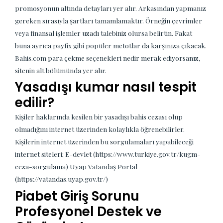
promosyonun altında detayları yer alır. Arkasından yapmanız
gereken sırasıyla şartları tamamlamaktır. Örneğin çevrimler
veya finansal işlemler uzadı talebiniz olursa belirtin. Fakat
buna ayrıca payfix gibi popüler metotlar da karşınıza çıkacak.
Bahis.com para çekme seçenekleri nedir merak ediyorsanız,
sitenin alt bölümünda yer alır.
Yasadışı kumar nasıl tespit
edilir?
Kişiler haklarında kesilen bir yasadışı bahis cezası olup
olmadığını internet üzerinden kolaylıkla öğrenebilirler.
Kişilerin internet üzerinden bu sorgulamaları yapabileceği
internet siteleri; E-devlet (https://www.turkiye.gov.tr/kugm-
ceza-sorgulama) Uyap Vatandaş Portal
(https://vatandas.uyap.gov.tr/)
Piabet Giriş Sorunu
Profesyonel Destek ve