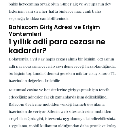
bahis heyecanına ortak olun. Süper Lig ve Avrupa’nın dev
liglerinin yanı sıra her hafta binlerce maç canlı bahis
seçeneğiyle iddaa canlı bülteninde.
Bahiscom Giriş Adresi ve Erişim
Yöntemleri
1 yıllık adli para cezası ne
kadardır?
Dolayısıyla, 1 yıl 8 ay hapis cezası almış bir kişinin, cezasının
adli para cezasına çevrilip çevrilemeyeceği hesaplandığında,
bu kişinin toplamda ödemesi gereken miktar 20 ay x 1000 TL
üzerinden değerlendirilebilir.
Kurumsal casino ve bet sitelerine giriş yapmak için tercih
edeceğiniz adresler farklı zamanlarda isim değişikliğine…
Bahicom üyelerine mobilden verdiği hizmeti uygulama
üzerinden de veriyor. Sitenin web sitesi adresine mobilden
erişebileceğiniz gibi, isterseniz uygulamayı da indirebilirsiniz.
Uygulama, mobil kullanımı olduğundan daha pratik ve kolay