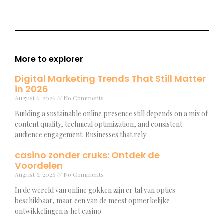
More to explorer
Digital Marketing Trends That Still Matter
in 2026
August 6, 2026
No Comments
Building a sustainable online presence still depends on a mix of
content quality, technical optimization, and consistent
audience engagement. Businesses that rely
casino zonder cruks: Ontdek de
Voordelen
August 6, 2026
No Comments
In de wereld van online gokken zijn er tal van opties
beschikbaar, maar een van de meest opmerkelijke
ontwikkelingen is het casino