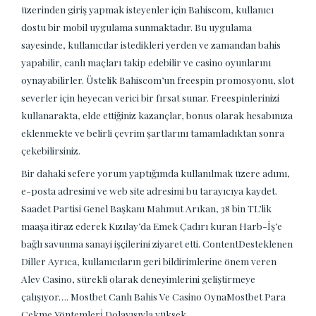
üzerinden giriş yapmak isteyenler için Bahiscom, kullanıcı
dostu bir mobil uygulama sunmaktadır. Bu uygulama
sayesinde, kullanıcılar istedikleri yerden ve zamandan bahis
yapabilir, canlı maçları takip edebilir ve casino oyunlarını
oynayabilirler. Üstelik Bahiscom’un freespin promosyonu, slot
severler için heyecan verici bir fırsat sunar. Freespinlerinizi
kullanarakta, elde ettiğiniz kazançlar, bonus olarak hesabınıza
eklenmekte ve belirli çevrim şartlarını tamamladıktan sonra
çekebilirsiniz.
Bir dahaki sefere yorum yaptığımda kullanılmak üzere adımı,
e-posta adresimi ve web site adresimi bu tarayıcıya kaydet.
Saadet Partisi Genel Başkanı Mahmut Arıkan, 38 bin TL’lik
maaşa itiraz ederek Kızılay’da Emek Çadırı kuran Harb-İş’e
bağlı savunma sanayi işçilerini ziyaret etti. ContentDesteklenen
Diller Ayrıca, kullanıcıların geri bildirimlerine önem veren
Alev Casino, sürekli olarak deneyimlerini geliştirmeye
çalışıyor…. Mostbet Canlı Bahis Ve Casino OynaMostbet Para
Çekme Yöntemleri̇ Dolayısıyla yüksek…