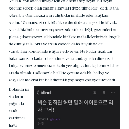
Arıkan, “Şu anda Türkiye için en önemli şey beyin. Bu beyin
göçüne sebep olan çalışma şartları düzeltilmelidir” dedi. Daha
güzel bir Osmangazi için çalıştıklarını ifade eden Başkan
Aydın, “Osmangazi çok büyük ve derdi de aynı şekilde büyük.
Ancak biz bahane üretmiyoruz; sıkıntıları değil, çözümleri ön
plana çıkartıyoruz. Ekibimizle birlikte mahallelerimizde küçük
dokunuşlarla, orta ve uzun vadede daha büyük neler
yapabiliriz konusunda istişare ediyoruz. Ne kadar uzaktan
bakarsanız, o kadar da çözüme ve vatandaşın derdine uzak
kalıyorsunuz. Amacımız sahada yer alıp vatandaşlarımızla bir
arada olmak. Halkımızla birlikte çözüm odaklı, halkçı ve
sosyal demokrat bir belediyecilik yapmaya çalışıyoruz” dedi.
Dolandırıcı
sitelerin
çoğunda
canlı
yardımcı
hattı