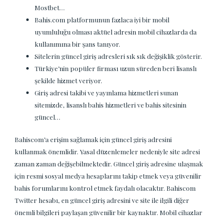
Mostbet…
Bahis.com platformunun fazlaca iyi bir mobil
uyumluluğu olması aktüel adresin mobil cihazlarda da
kullanımına bir şans tanıyor.
Sitelerin güncel giriş adresleri sık sık değişiklik gösterir.
Türkiye’nin popüler firması uzun süreden beri lisanslı
şekilde hizmet veriyor.
Giriş adresi takibi ve yayınlama hizmetleri sunan
sitemizde, lisanslı bahis hizmetleri ve bahis sitesinin
güncel…
Bahiscom’a erişim sağlamak için güncel giriş adresini
kullanmak önemlidir. Yasal düzenlemeler nedeniyle site adresi
zaman zaman değişebilmektedir. Güncel giriş adresine ulaşmak
için resmi sosyal medya hesaplarını takip etmek veya güvenilir
bahis forumlarını kontrol etmek faydalı olacaktır. Bahiscom
Twitter hesabı, en güncel giriş adresini ve site ile ilgili diğer
önemli bilgileri paylaşan güvenilir bir kaynaktır. Mobil cihazlar