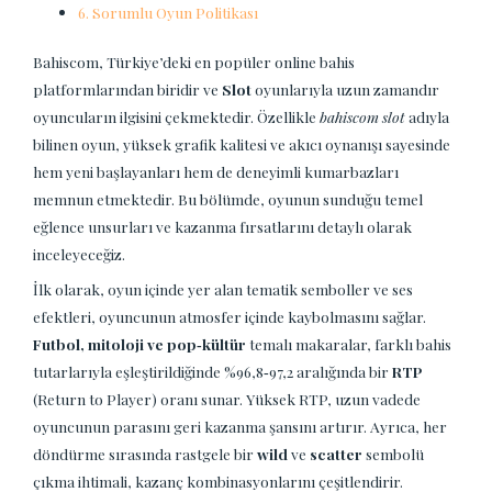
6. Sorumlu Oyun Politikası
Bahiscom, Türkiye’deki en popüler online bahis
platformlarından biridir ve
Slot
oyunlarıyla uzun zamandır
oyuncuların ilgisini çekmektedir. Özellikle
bahiscom slot
adıyla
bilinen oyun, yüksek grafik kalitesi ve akıcı oynanışı sayesinde
hem yeni başlayanları hem de deneyimli kumarbazları
memnun etmektedir. Bu bölümde, oyunun sunduğu temel
eğlence unsurları ve kazanma fırsatlarını detaylı olarak
inceleyeceğiz.
İlk olarak, oyun içinde yer alan tematik semboller ve ses
efektleri, oyuncunun atmosfer içinde kaybolmasını sağlar.
Futbol, mitoloji ve pop‑kültür
temalı makaralar, farklı bahis
tutarlarıyla eşleştirildiğinde %96,8‑97,2 aralığında bir
RTP
(Return to Player) oranı sunar. Yüksek RTP, uzun vadede
oyuncunun parasını geri kazanma şansını artırır. Ayrıca, her
döndürme sırasında rastgele bir
wild
ve
scatter
sembolü
çıkma ihtimali, kazanç kombinasyonlarını çeşitlendirir.