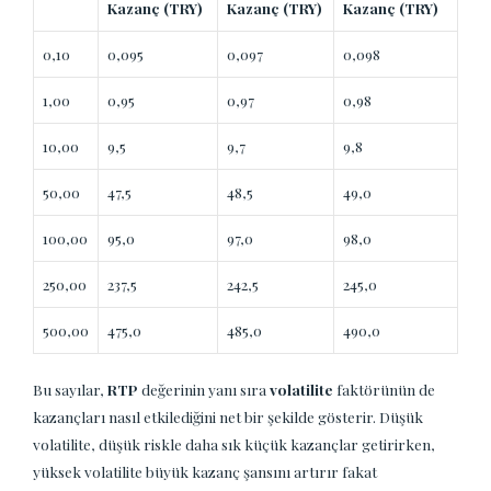
Kazanç (TRY)
Kazanç (TRY)
Kazanç (TRY)
0,10
0,095
0,097
0,098
1,00
0,95
0,97
0,98
10,00
9,5
9,7
9,8
50,00
47,5
48,5
49,0
100,00
95,0
97,0
98,0
250,00
237,5
242,5
245,0
500,00
475,0
485,0
490,0
Bu sayılar,
RTP
değerinin yanı sıra
volatilite
faktörünün de
kazançları nasıl etkilediğini net bir şekilde gösterir. Düşük
volatilite, düşük riskle daha sık küçük kazançlar getirirken,
yüksek volatilite büyük kazanç şansını artırır fakat