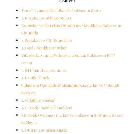
Content
Temel Oynanış Kuralları ile bahiscom Slotu
2. Kazanç Kombinasyonları
Bonuslar ve Ücretsiz Döndürme Özellikleri Bahis com
Slotunda
2. Sadakat ve VIP Bonusları
3. Özel Etkinlik Bonusları
Yüksek Kazanma Potansiyeli Sunan Bahis com RTP
Oranı
1. RTP’nin Hesaplanması
3. Pratik Örnek
bahiscom Üzerinde Maksimum Kazançlar ve Volatilite
Seviyesi
2. Volatilite Analizi
3. Gerçek Kazanç Örnekleri
Stratejik Oynama İpuçları ile bahiscom Slotunda Başarı
Sağlayın
5. Oturum Sonrası Analiz