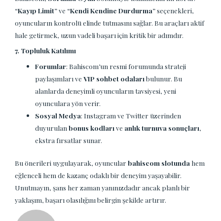
“
Kayıp Limit
” ve “
Kendi Kendine Durdurma
” seçenekleri,
oyuncuların kontrolü elinde tutmasını sağlar. Bu araçları aktif
hale getirmek, uzun vadeli başarı için kritik bir adımdır.
7. Topluluk Katılımı
Forumlar
: Bahiscom’un resmi forumunda strateji
paylaşımları ve
VIP sohbet odaları
bulunur. Bu
alanlarda deneyimli oyuncuların tavsiyesi, yeni
oyunculara yön verir.
Sosyal Medya
: Instagram ve Twitter üzerinden
duyurulan
bonus kodları
ve
anlık turnuva sonuçları
,
ekstra fırsatlar sunar.
Bu önerileri uygulayarak, oyuncular
bahiscom slotunda
hem
eğlenceli hem de kazanç odaklı bir deneyim yaşayabilir.
Unutmayın, şans her zaman yanınızdadır ancak planlı bir
yaklaşım, başarı olasılığını belirgin şekilde artırır.