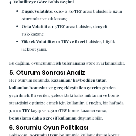
4. Volatiliteye Göre Bahis Seçimi
Düşük Volatilite
:
0,10‑0,50 TRY
arası bahislerle uzun
oturumlar ve sık kazanç.
Orta Volatilite
:
1‑5 TRY
arası bahisler, dengeli
risk‑kazanç.
Yüksek Volatilite
:
10 TRY ve üzeri
bahisler, büyük
jackpot şansı.
Bu dağılım, oyuncunun
risk toleransına
göre ayarlanmalıdır.
5. Oturum Sonrası Analiz
Her oturum sonunda,
kazanılan/ kaybedilen tutar
,
kullanılan bonuslar
ve
gerçekleştirilen çevrim
gözden
geçirilmeli. Bu veriler, gelecekteki bahis miktarını ve bonus
stratejisini optimize etmek için kullanılır. Örneğin, bir haftada
3,000 TRY
kayıp ve
2,500 TRY
bonus kazancı varsa,
bonusların daha agresif kullanımı
düşünülebilir.
6. Sorumlu Oyun Politikası
Bahiscom,
Sorumlu Oyun
bölümüyle kullanıcılarını korur.