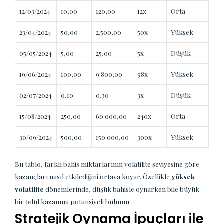
12/03/2024
10,00
120,00
12x
Orta
23/04/2024
50,00
2.500,00
50x
Yüksek
05/05/2024
5,00
25,00
5x
Düşük
19/06/2024
100,00
9.800,00
98x
Yüksek
02/07/2024
0,10
0,30
3x
Düşük
15/08/2024
250,00
60.000,00
240x
Orta
30/09/2024
500,00
150.000,00
300x
Yüksek
Bu tablo, farklı bahis miktarlarının volatilite seviyesine göre
kazançları nasıl etkilediğini ortaya koyar. Özellikle
yüksek
volatilite
dönemlerinde, düşük bahisle oynarken bile büyük
bir ödül kazanma potansiyeli bulunur.
Stratejik Oynama İpuçları ile