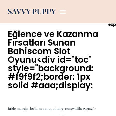
Dog Blog
SAVVY PUPPY
Mor
June 13, 2026
5:08 am
exp
Eğlence ve Kazanma
Fırsatları Sunan
Bahiscom Slot
Oyunu<div id="toc"
style="background:
#f9f9f2;border: 1px
solid #aaa;display:
table;margin-bottom: 1em;padding: 1em;width: 350px;”>