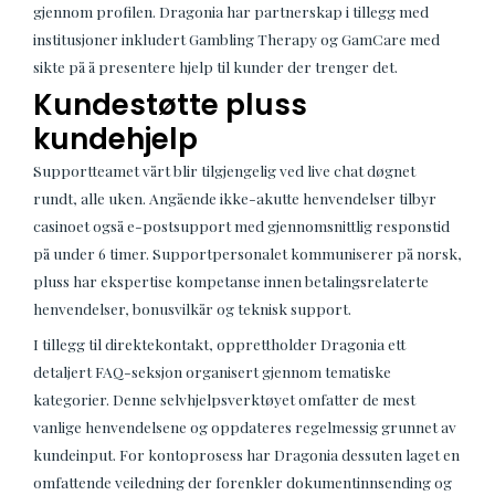
gjennom profilen. Dragonia har partnerskap i tillegg med
institusjoner inkludert Gambling Therapy og GamCare med
sikte på å presentere hjelp til kunder der trenger det.
Kundestøtte pluss
kundehjelp
Supportteamet vårt blir tilgjengelig ved live chat døgnet
rundt, alle uken. Angående ikke-akutte henvendelser tilbyr
casinoet også e-postsupport med gjennomsnittlig responstid
på under 6 timer. Supportpersonalet kommuniserer på norsk,
pluss har ekspertise kompetanse innen betalingsrelaterte
henvendelser, bonusvilkår og teknisk support.
I tillegg til direktekontakt, opprettholder Dragonia ett
detaljert FAQ-seksjon organisert gjennom tematiske
kategorier. Denne selvhjelpsverktøyet omfatter de mest
vanlige henvendelsene og oppdateres regelmessig grunnet av
kundeinput. For kontoprosess har Dragonia dessuten laget en
omfattende veiledning der forenkler dokumentinnsending og