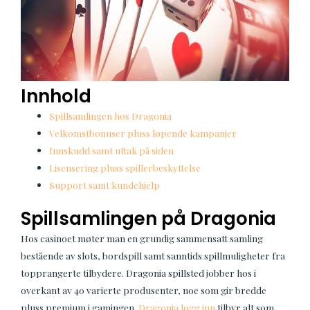
Innhold
Spillsamlingen hos Dragonia
Velkomstbonuser pluss løpende kampanjer
Innskudd samt uttak på siden
Lisensering pluss spillerbeskyttelse
Support samt kundehjelp
Spillsamlingen på Dragonia
Hos casinoet møter man en grundig sammensatt samling
bestående av slots, bordspill samt sanntids spillmuligheter fra
topprangerte tilbydere. Dragonia spillsted jobber hos i
overkant av 40 varierte produsenter, noe som gir bredde
pluss premium i gamingen.
Dragonia logg inn
tilbyr alt som