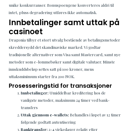
unike konkurranser. Bonuspoengene konverteres aldri til
intet, pluss degradering utføres ikke automatisk.
Innbetalinger samt uttak på
casinoet
Dragonia tilbyr et stort utvalg bestående av betalingsmetoder
skreddersydd det skandinaviske marked. Vi godtar
tradisjonelle alternativer som Visa samt Mastercard, samt nye
metoder som e-lommebøker samt digitale valutaer. Minste
innskuddsbeløp settes satt på 100 kroner, mens
uttaksminimum starter fra 200 NOK.
Prosesseringstid for transaksjoner
Innbetalinger:
Umiddelbar kreditering hos de
vanligste metoder, maksimum 24 timer ved bank-
transfers
Uttak gjennom e-wallets:
Behandles i løpet av 12 timer
følgende godtatt autentisering
Banktransfer:
2-4 virkedager relativ etter