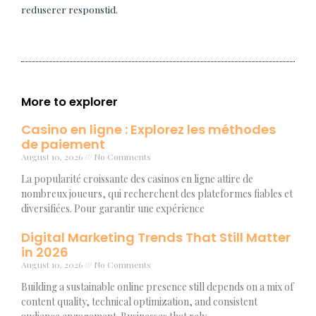
reduserer responstid.
More to explorer
Casino en ligne : Explorez les méthodes
de paiement
August 10, 2026
No Comments
La popularité croissante des casinos en ligne attire de
nombreux joueurs, qui recherchent des plateformes fiables et
diversifiées. Pour garantir une expérience
Digital Marketing Trends That Still Matter
in 2026
August 10, 2026
No Comments
Building a sustainable online presence still depends on a mix of
content quality, technical optimization, and consistent