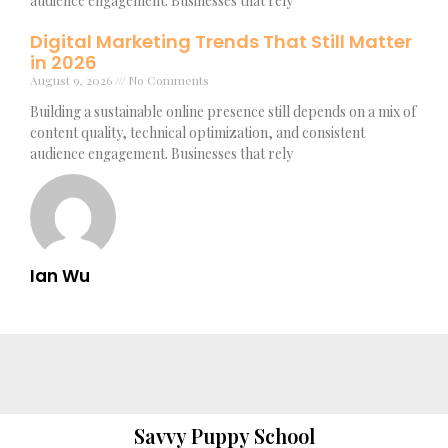
audience engagement. Businesses that rely
Digital Marketing Trends That Still Matter
in 2026
August 9, 2026
No Comments
Building a sustainable online presence still depends on a mix of
content quality, technical optimization, and consistent
audience engagement. Businesses that rely
Ian Wu
Savvy Puppy School