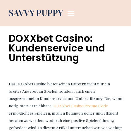
Dog Blog
SAVVY PUPPY
June 24, 2026
7:17 pm
DOXXbet Casino:
Kundenservice und
Unterstützung
Das DOXXbet Casino bietet seinen Nutzern nicht nur ein
breites Angebot an Spielen, sondern auch einen
ausgezeichneten Kundenservice und Unterstützung. Die, wenn
nötig, stets erreichbare,
DOXXbet Casino Promo Code
ermöglicht es Spielern, in allen Belangen sicher und effizient
beraten zu werden, wodurch eine positive Spielerfahrung
gefördert wird. In diesem Artikel untersuchen wir, wie wichtig