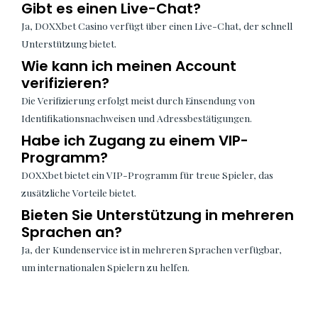
Gibt es einen Live-Chat?
Ja, DOXXbet Casino verfügt über einen Live-Chat, der schnell
Unterstützung bietet.
Wie kann ich meinen Account
verifizieren?
Die Verifizierung erfolgt meist durch Einsendung von
Identifikationsnachweisen und Adressbestätigungen.
Habe ich Zugang zu einem VIP-
Programm?
DOXXbet bietet ein VIP-Programm für treue Spieler, das
zusätzliche Vorteile bietet.
Bieten Sie Unterstützung in mehreren
Sprachen an?
Ja, der Kundenservice ist in mehreren Sprachen verfügbar,
um internationalen Spielern zu helfen.