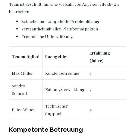
Team ist geschult, um eine Vielzahl von Anliegen effektiv zu
bearbeiten.
Schnelle und kompetente Problemlösung
Vertrautheit mit allen Plattformaspekten
Freundliche Unterstützung
Erfahrung
Teammitglied
Fachgebiet
(Jahre)
Max Müller
Kundenbetreuung
5
Sandra
Zahlungsabwicklung
7
Schmidt
Technischer
Peter Weber
4
Support
Kompetente Betreuung