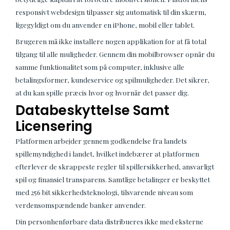
responsivt webdesign tilpasser sig automatisk til din skærm,
ligegyldigt om du anvender en iPhone, mobil eller tablet.
Brugeren må ikke installere nogen applikation for at få total
tilgang til alle muligheder. Gennem din mobilbrowser opnår du
samme funktionalitet som på computer, inklusive alle
betalingsformer, kundeservice og spilmuligheder. Det sikrer,
at du kan spille præcis hvor og hvornår det passer dig.
Databeskyttelse Samt
Licensering
Platformen arbejder gennem godkendelse fra landets
spillemyndighed i landet, hvilket indebærer at platformen
efterlever de skrappeste regler til spillersikkerhed, ansvarligt
spil og finansiel transparens. Samtlige betalinger er beskyttet
med 256 bit sikkerhedsteknologi, tilsvarende niveau som
verdensomspændende banker anvender.
Din personhenførbare data distribueres ikke med eksterne