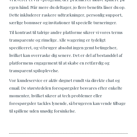
egen hånd. Når mere du deltager, jo flere benefits låser du op.
Dette inkluderer raskere udtrækninger, personlig support,
særlige bonusser og invitationer til specielle turneringer.
Til kontrast til talrige andre platforme sikrer vi vores terms
transparente og rimelige. Alle wagering er tydeligt
specificeret, og vi bruger absolut ingen gemt betingelser,
hvilket kan overraske dig senere. Det er del af bestanddel af
platformens engagement til at skabe en retfærdig og
transparent spiloplevelse.
Vor kundeservice er aktiv døgnet rundt via direkte chat og
email. De størstedelen forespørgsler besvares efter enkelte
momenter, hvilket sikrer at tech problemer eller
forespørgsler tackles lynende, så brugeren kan vende tilbage
til spillene uden unødig forsinkelse.