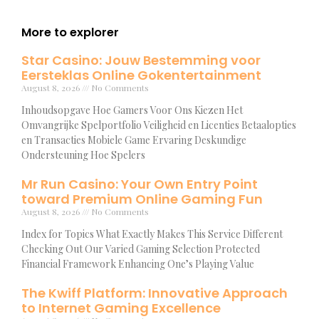
More to explorer
Star Casino: Jouw Bestemming voor
Eersteklas Online Gokentertainment
August 8, 2026
No Comments
Inhoudsopgave Hoe Gamers Voor Ons Kiezen Het
Omvangrijke Spelportfolio Veiligheid en Licenties Betaalopties
en Transacties Mobiele Game Ervaring Deskundige
Ondersteuning Hoe Spelers
Mr Run Casino: Your Own Entry Point
toward Premium Online Gaming Fun
August 8, 2026
No Comments
Index for Topics What Exactly Makes This Service Different
Checking Out Our Varied Gaming Selection Protected
Financial Framework Enhancing One’s Playing Value
The Kwiff Platform: Innovative Approach
to Internet Gaming Excellence