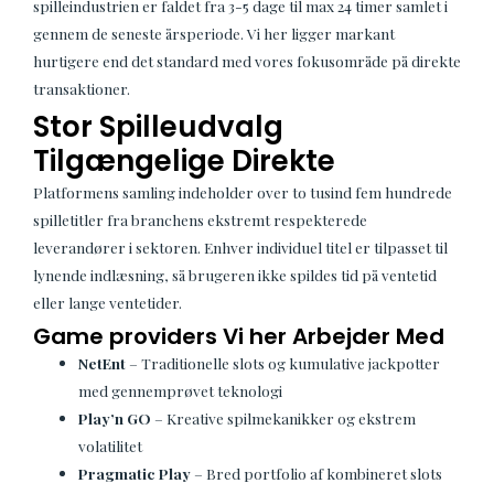
spilleindustrien er faldet fra 3-5 dage til max 24 timer samlet i
gennem de seneste årsperiode. Vi her ligger markant
hurtigere end det standard med vores fokusområde på direkte
transaktioner.
Stor Spilleudvalg
Tilgængelige Direkte
Platformens samling indeholder over to tusind fem hundrede
spilletitler fra branchens ekstremt respekterede
leverandører i sektoren. Enhver individuel titel er tilpasset til
lynende indlæsning, så brugeren ikke spildes tid på ventetid
eller lange ventetider.
Game providers Vi her Arbejder Med
NetEnt
– Traditionelle slots og kumulative jackpotter
med gennemprøvet teknologi
Play’n GO
– Kreative spilmekanikker og ekstrem
volatilitet
Pragmatic Play
– Bred portfolio af kombineret slots