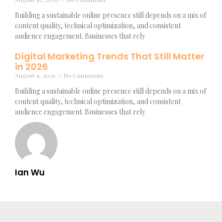
Building a sustainable online presence still depends on a mix of
content quality, technical optimization, and consistent
audience engagement. Businesses that rely
Digital Marketing Trends That Still Matter
in 2026
August 9, 2026
No Comments
Building a sustainable online presence still depends on a mix of
content quality, technical optimization, and consistent
audience engagement. Businesses that rely
Ian Wu