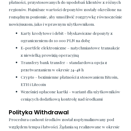
płatności, przystosowanych do upodobań klientów z różnych
regionów. Najniższe wartości depozytów zostały określone na
rozsądnym poziomie, aby umożliwić rozgrywkę równocześnie
nowicjuszom, jako i wprawnym użytkownikom.
Karty kredytowe i debit – błyskawiczne depozyty z
ograniczeniem do 10 000 PLN na dobę
E-portfele elektroniczne – natychmiastowe transakcje
z niewielką prowizją operacyjną
Transfery bank transfer – standardowa opcja z
przetwarzaniem w okresie 24-48 h
Crypto – bezimienne płatności z stosowaniem Bitcoin,
ETH i Litecoin
Wcześniej opłacone kartki – wariant dla użytkowników
ceniących dodatkową kontrolę nad środkami
Polityka Withdrawal
Procedura cashout środków został zoptymalizowany pod
względem tempa i łatwości. Żądania są realizowane w okresie