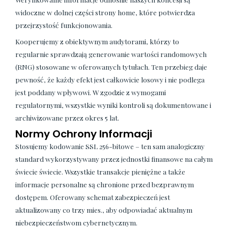
widoczne w dolnej części strony home, które potwierdza
przejrzystość funkcjonowania.
Kooperujemy z obiektywnym audytorami, którzy to
regularnie sprawdzają generowanie wartości randomowych
(RNG) stosowane w oferowanych tytułach. Ten przebieg daje
pewność, że każdy efekt jest całkowicie losowy i nie podlega
jest poddany wpływowi. W zgodzie z wymogami
regulatornymi, wszystkie wyniki kontroli są dokumentowane i
archiwizowane przez okres 5 lat.
Normy Ochrony Informacji
Stosujemy kodowanie SSL 256-bitowe – ten sam analogiczny
standard wykorzystywany przez jednostki finansowe na całym
świecie świecie. Wszystkie transakcje pieniężne a także
informacje personalne są chronione przed bezprawnym
dostępem. Oferowany schemat zabezpieczeń jest
aktualizowany co trzy mies., aby odpowiadać aktualnym
niebezpieczeństwom cybernetycznym.