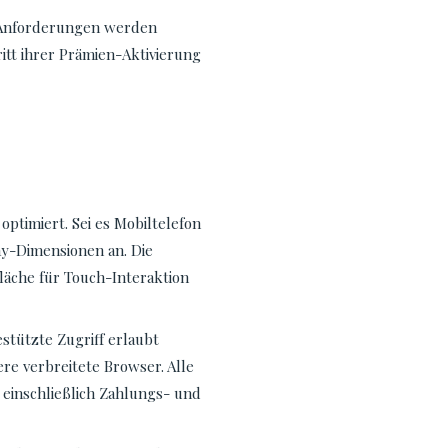
-Anforderungen werden
itt ihrer Prämien-Aktivierung
optimiert. Sei es Mobiltelefon
lay-Dimensionen an. Die
fläche für Touch-Interaktion
stützte Zugriff erlaubt
re verbreitete Browser. Alle
einschließlich Zahlungs- und