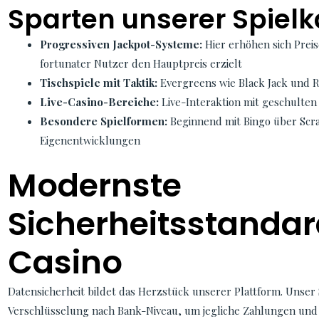
Sparten unserer Spielk
Progressiven Jackpot-Systeme:
Hier erhöhen sich Preis
fortunater Nutzer den Hauptpreis erzielt
Tischspiele mit Taktik:
Evergreens wie Black Jack und Rou
Live-Casino-Bereiche:
Live-Interaktion mit geschulte
Besondere Spielformen:
Beginnend mit Bingo über Scrat
Eigenentwicklungen
Modernste
Sicherheitsstandar
Casino
Datensicherheit bildet das Herzstück unserer Plattform. Unser
Verschlüsselung nach Bank-Niveau, um jegliche Zahlungen und p