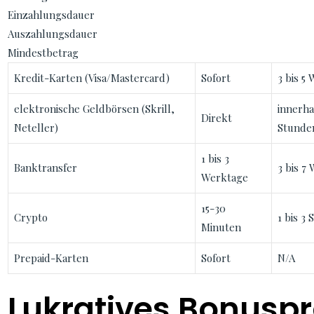
Einzahlungsdauer
Auszahlungsdauer
Mindestbetrag
Kredit-Karten (Visa/Mastercard)
Sofort
3 bis 5
elektronische Geldbörsen (Skrill,
innerha
Direkt
Neteller)
Stunde
1 bis 3
Banktransfer
3 bis 7
Werktage
15-30
Crypto
1 bis 3
Minuten
Prepaid-Karten
Sofort
N/A
Lukratives Bonus