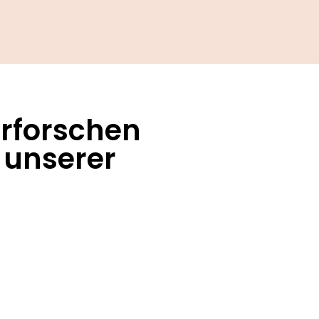
rforschen
 unserer