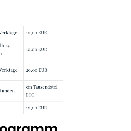
 Werktage
10,00 EUR
lb 24
10,00 EUR
n
 Werktage
20,00 EUR
ein Tausendstel
 Stunden
BTC
10,00 EUR
programm