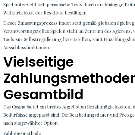
Spiel unterzieht sich periodische Tests durch unabhängige Prüfi
Willkürlichkeit der Resultate bestätigen.
Dieser Zulassungsprozess findet statt gemäß globalen Spielreg
Verantwortungsvolles Spielen steht im Zentrum des Agierens, we
Tools zur Selbstregulierung bereitstellen, samt Einzahlungsli
Ausschlussfunktionen.
Vielseitige
Zahlungsmethode
Gesamtbild
Das Casino bietet ein breites Angebot an Bezahlmöglichkeiten, d
Bedürfnisse angepasst sind. Die Bearbeitungsdauer und Preisge
nach ausgewählter Option.
Zahlungsmethode