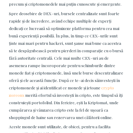
precum și criptomonedele mai puțin cunoscute și emergente.
Spre deosebire de DEX–uri, bursele centralizate sunt foarte
rapide și de încredere, având echipe multiple de experți
dedicați ce lucrează să optimizeze platforma pentru cea mai
bună experiență posibilă. În plus, în timp ce CEX–urile sunt
ținte mai mari pentru hackeri, sunt șanse mai bune ca acestea
să te despăgubească pentru pierderi în comparație cu o bursă
fără autoritate centrală. Cele mai multe CEX–uri au de
asemenea rampe încoroporate pentru schimburile dintre
monede fiat și criptomonede, însă unele burse descentralizare
oferă și ele această funcție. După ce te–ai decis săinvestești în
criptomonede și ai identificat ce monede și jetoane
crypto
zoreonx
merită efortul să investești în cripto, este timpul să îți
construiești portofoliul. Din fericire, ești la Kriptomat, unde
cumpărarea și vânzarea cripto este la fel de ușoară ca
shoppingul de haine sau rezervarea unei călătorii online.
Aceste monede sunt utilizate, de obicei, pentru a facilita