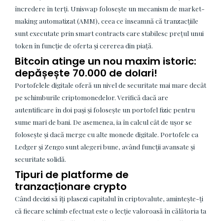
încredere în terți. Uniswap folosește un mecanism de market-
making automatizat (AMM), ceea ce înseamnă că tranzacțiile
sunt executate prin smart contracts care stabilesc prețul unui
token în funcție de oferta și cererea din piață.
Bitcoin atinge un nou maxim istoric:
depășește 70.000 de dolari!
Portofelele digitale oferă un nivel de securitate mai mare decât
pe schimburile criptomonedelor. Verifică dacă are
autentificare în doi pași și folosește un portofel fizic pentru
sume mari de bani. De asemenea, ia în calcul cât de ușor se
folosește și dacă merge cu alte monede digitale. Portofele ca
Ledger și Zengo sunt alegeri bune, având funcții avansate și
securitate solidă.
Tipuri de platforme de
tranzacționare crypto
Când decizi să îți plasezi capitalul în criptovalute, amintește-ți
că fiecare schimb efectuat este o lecție valoroasă în călătoria ta