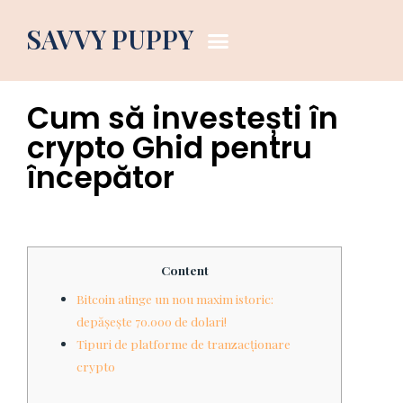
Dog Blog
SAVVY PUPPY
May 14, 2021
11:35 am
Cum să investești în
crypto Ghid pentru
începător
Content
Bitcoin atinge un nou maxim istoric:
depășește 70.000 de dolari!
Tipuri de platforme de tranzacționare
crypto