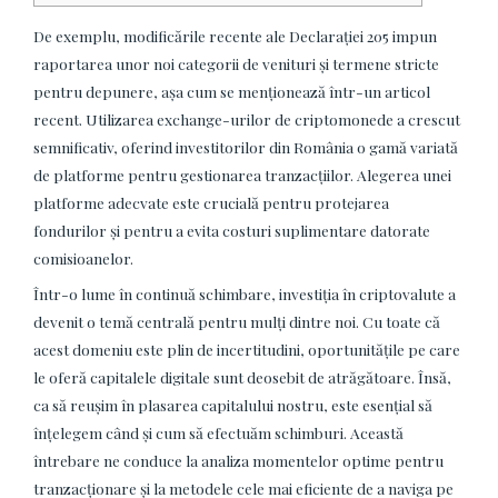
De exemplu, modificările recente ale Declarației 205 impun
raportarea unor noi categorii de venituri și termene stricte
pentru depunere, așa cum se menționează într-un articol
recent. Utilizarea exchange-urilor de criptomonede a crescut
semnificativ, oferind investitorilor din România o gamă variată
de platforme pentru gestionarea tranzacțiilor. Alegerea unei
platforme adecvate este crucială pentru protejarea
fondurilor și pentru a evita costuri suplimentare datorate
comisioanelor.
Într-o lume în continuă schimbare, investiția în criptovalute a
devenit o temă centrală pentru mulți dintre noi. Cu toate că
acest domeniu este plin de incertitudini, oportunitățile pe care
le oferă capitalele digitale sunt deosebit de atrăgătoare. Însă,
ca să reușim în plasarea capitalului nostru, este esențial să
înțelegem când și cum să efectuăm schimburi. Această
întrebare ne conduce la analiza momentelor optime pentru
tranzacționare și la metodele cele mai eficiente de a naviga pe