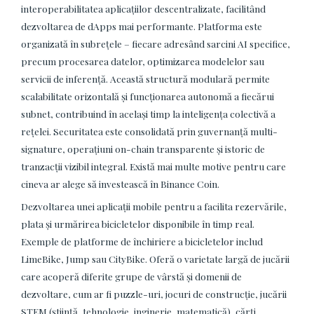
interoperabilitatea aplicațiilor descentralizate, facilitând
dezvoltarea de dApps mai performante. Platforma este
organizată în subrețele – fiecare adresând sarcini AI specifice,
precum procesarea datelor, optimizarea modelelor sau
servicii de inferență. Această structură modulară permite
scalabilitate orizontală și funcționarea autonomă a fiecărui
subnet, contribuind în același timp la inteligența colectivă a
rețelei. Securitatea este consolidată prin guvernanță multi-
signature, operațiuni on-chain transparente și istoric de
tranzacții vizibil integral. Există mai multe motive pentru care
cineva ar alege să investească în Binance Coin.
Dezvoltarea unei aplicații mobile pentru a facilita rezervările,
plata și urmărirea bicicletelor disponibile în timp real.
Exemple de platforme de închiriere a bicicletelor includ
LimeBike, Jump sau CityBike. Oferă o varietate largă de jucării
care acoperă diferite grupe de vârstă și domenii de
dezvoltare, cum ar fi puzzle-uri, jocuri de construcție, jucării
STEM (știință, tehnologie, inginerie, matematică), cărți