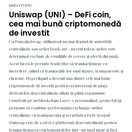
piața crypto.
Uniswap (UNI) – DeFi coin,
cea mai bună criptomonedă
de investit
Cu PancakeSwap, utilizatorii nu mai depind de autorități
centralizate sau order book-uri – prețul token-urilor este
determinat exclusiv de condițiile de cerere și ofertă din piață.
Acest lucru le permite traderilor să tranzacționeze cu
încredere, știind că tranzacțiile lor sunt sigure, transparente și
eficiente. Hyperliquid a devenit una dintre cele mai bune
criptomonede de investit pentru cei interesați de piața
derivatelor descentralizate aflată în plină expansiune.
Construit pe un blockchain Layer-1 personalizat, proiectul își
propune să combine performanța exchange-urilor
centralizate cu transparența și securitatea DeFi. Scopul
Uniswap este de a oferi o platformă descentralizată pentru
tranzacționarea criptomonedelor într-un mod sigur și fără