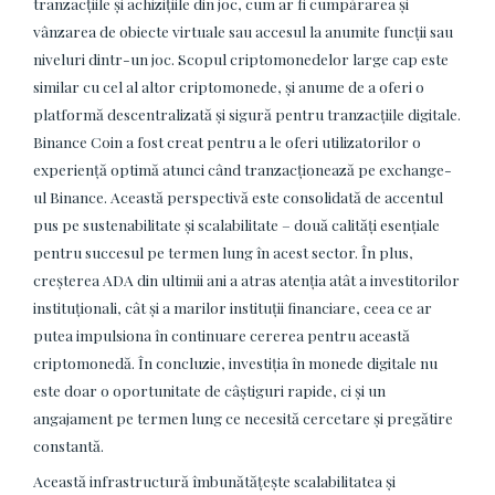
tranzacțiile și achizițiile din joc, cum ar fi cumpărarea și
vânzarea de obiecte virtuale sau accesul la anumite funcții sau
niveluri dintr-un joc. Scopul criptomonedelor large cap este
similar cu cel al altor criptomonede, și anume de a oferi o
platformă descentralizată și sigură pentru tranzacțiile digitale.
Binance Coin a fost creat pentru a le oferi utilizatorilor o
experiență optimă atunci când tranzacționează pe exchange-
ul Binance. Această perspectivă este consolidată de accentul
pus pe sustenabilitate și scalabilitate – două calități esențiale
pentru succesul pe termen lung în acest sector. În plus,
creșterea ADA din ultimii ani a atras atenția atât a investitorilor
instituționali, cât și a marilor instituții financiare, ceea ce ar
putea impulsiona în continuare cererea pentru această
criptomonedă. În concluzie, investiția în monede digitale nu
este doar o oportunitate de câștiguri rapide, ci și un
angajament pe termen lung ce necesită cercetare și pregătire
constantă.
Această infrastructură îmbunătățește scalabilitatea și