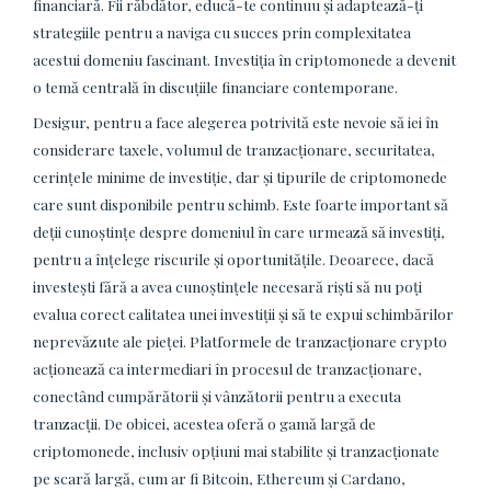
financiară. Fii răbdător, educă-te continuu și adaptează-ți
strategiile pentru a naviga cu succes prin complexitatea
acestui domeniu fascinant. Investiția în criptomonede a devenit
o temă centrală în discuțiile financiare contemporane.
Desigur, pentru a face alegerea potrivită este nevoie să iei în
considerare taxele, volumul de tranzacționare, securitatea,
cerințele minime de investiție, dar și tipurile de criptomonede
care sunt disponibile pentru schimb. Este foarte important să
deții cunoștințe despre domeniul în care urmează să investiți,
pentru a înțelege riscurile și oportunitățile. Deoarece, dacă
investești fără a avea cunoștințele necesară riști să nu poți
evalua corect calitatea unei investiții și să te expui schimbărilor
neprevăzute ale pieței. Platformele de tranzacționare crypto
acționează ca intermediari în procesul de tranzacționare,
conectând cumpărătorii și vânzătorii pentru a executa
tranzacții. De obicei, acestea oferă o gamă largă de
criptomonede, inclusiv opțiuni mai stabilite și tranzacționate
pe scară largă, cum ar fi Bitcoin, Ethereum și Cardano,