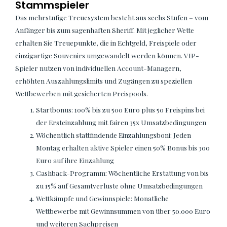
Stammspieler
Das mehrstufige Treuesystem besteht aus sechs Stufen – vom
Anfänger bis zum sagenhaften Sheriff. Mit jeglicher Wette
erhalten Sie Treuepunkte, die in Echtgeld, Freispiele oder
einzigartige Souvenirs umgewandelt werden können. VIP-
Spieler nutzen von individuellen Account-Managern,
erhöhten Auszahlungslimits und Zugängen zu speziellen
Wettbewerben mit gesicherten Preispools.
Startbonus: 100% bis zu 500 Euro plus 50 Freispins bei
der Ersteinzahlung mit fairen 35x Umsatzbedingungen
Wöchentlich stattfindende Einzahlungsboni: Jeden
Montag erhalten aktive Spieler einen 50% Bonus bis 300
Euro auf ihre Einzahlung
Cashback-Programm: Wöchentliche Erstattung von bis
zu 15% auf Gesamtverluste ohne Umsatzbedingungen
Wettkämpfe und Gewinnspiele: Monatliche
Wettbewerbe mit Gewinnsummen von über 50.000 Euro
und weiteren Sachpreisen