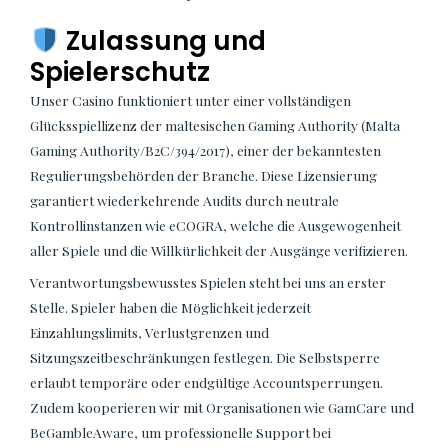
Zulassung und
Spielerschutz
Unser Casino funktioniert unter einer vollständigen
Glücksspiellizenz der maltesischen Gaming Authority (Malta
Gaming Authority/B2C/394/2017), einer der bekanntesten
Regulierungsbehörden der Branche. Diese Lizensierung
garantiert wiederkehrende Audits durch neutrale
Kontrollinstanzen wie eCOGRA, welche die Ausgewogenheit
aller Spiele und die Willkürlichkeit der Ausgänge verifizieren.
Verantwortungsbewusstes Spielen steht bei uns an erster
Stelle. Spieler haben die Möglichkeit jederzeit
Einzahlungslimits, Verlustgrenzen und
Sitzungszeitbeschränkungen festlegen. Die Selbstsperre
erlaubt temporäre oder endgültige Accountsperrungen.
Zudem kooperieren wir mit Organisationen wie GamCare und
BeGambleAware, um professionelle Support bei