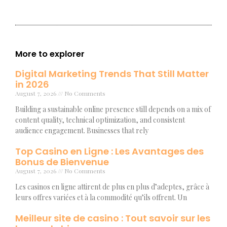
More to explorer
Digital Marketing Trends That Still Matter
in 2026
August 7, 2026
No Comments
Building a sustainable online presence still depends on a mix of
content quality, technical optimization, and consistent
audience engagement. Businesses that rely
Top Casino en Ligne : Les Avantages des
Bonus de Bienvenue
August 7, 2026
No Comments
Les casinos en ligne attirent de plus en plus d’adeptes, grâce à
leurs offres variées et à la commodité qu’ils offrent. Un
Meilleur site de casino : Tout savoir sur les