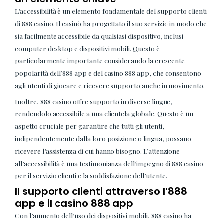
L’accessibilità è un elemento fondamentale del supporto clienti
di 888 casino. Il casinò ha progettato il suo servizio in modo che
sia facilmente accessibile da qualsiasi dispositivo, inclusi
computer desktop e dispositivi mobili. Questo è
particolarmente importante considerando la crescente
popolarità dell’888 app e del casino 888 app, che consentono
agli utenti di giocare e ricevere supporto anche in movimento.
Inoltre, 888 casino offre supporto in diverse lingue,
rendendolo accessibile a una clientela globale. Questo è un
aspetto cruciale per garantire che tutti gli utenti,
indipendentemente dalla loro posizione o lingua, possano
ricevere l’assistenza di cui hanno bisogno. L’attenzione
all’accessibilità è una testimonianza dell’impegno di 888 casino
per il servizio clienti e la soddisfazione dell’utente.
Il supporto clienti attraverso l’888
app e il casino 888 app
Con l’aumento dell’uso dei dispositivi mobili, 888 casino ha