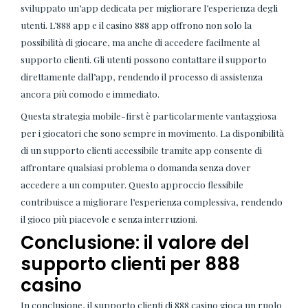
sviluppato un’app dedicata per migliorare l’esperienza degli
utenti. L’888 app e il casino 888 app offrono non solo la
possibilità di giocare, ma anche di accedere facilmente al
supporto clienti. Gli utenti possono contattare il supporto
direttamente dall’app, rendendo il processo di assistenza
ancora più comodo e immediato.
Questa strategia mobile-first è particolarmente vantaggiosa
per i giocatori che sono sempre in movimento. La disponibilità
di un supporto clienti accessibile tramite app consente di
affrontare qualsiasi problema o domanda senza dover
accedere a un computer. Questo approccio flessibile
contribuisce a migliorare l’esperienza complessiva, rendendo
il gioco più piacevole e senza interruzioni.
Conclusione: il valore del
supporto clienti per 888
casino
In conclusione, il supporto clienti di 888 casino gioca un ruolo