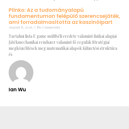
Plinko: Az a tudományalapú
fundamentumon felépülő szerencsejáték,
ami forradalmasította az kaszinóipart
August 8, 2026
No Comments
Tartalmi lista E game múltbéli eredete valamint fizikai alapjai
Játékmechanikai rendszer valamint fő regulák Stratégiai
megközelítések meg matematikai alapok Kifizetési struktúra
és
Ian Wu