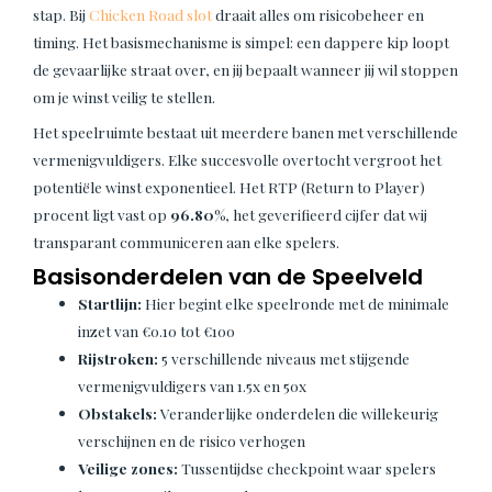
stap. Bij
Chicken Road slot
draait alles om risicobeheer en
timing. Het basismechanisme is simpel: een dappere kip loopt
de gevaarlijke straat over, en jij bepaalt wanneer jij wil stoppen
om je winst veilig te stellen.
Het speelruimte bestaat uit meerdere banen met verschillende
vermenigvuldigers. Elke succesvolle overtocht vergroot het
potentiële winst exponentieel. Het RTP (Return to Player)
procent ligt vast op
96.80%
, het geverifieerd cijfer dat wij
transparant communiceren aan elke spelers.
Basisonderdelen van de Speelveld
Startlijn:
Hier begint elke speelronde met de minimale
inzet van €0.10 tot €100
Rijstroken:
5 verschillende niveaus met stijgende
vermenigvuldigers van 1.5x en 50x
Obstakels:
Veranderlijke onderdelen die willekeurig
verschijnen en de risico verhogen
Veilige zones:
Tussentijdse checkpoint waar spelers