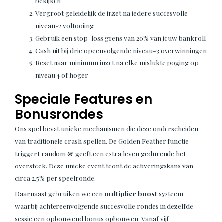
bekijken
Vergroot geleidelijk de inzet na iedere succesvolle
niveau-2 voltooiing
Gebruik een stop-loss grens van 20% van jouw bankroll
Cash uit bij drie opeenvolgende niveau-3 overwinningen
Reset naar minimum inzet na elke mislukte poging op
niveau 4 of hoger
Speciale Features en
Bonusrondes
Ons spel bevat unieke mechanismen die deze onderscheiden
van traditionele crash spellen. De Golden Feather functie
triggert random & geeft een extra leven gedurende het
oversteek. Deze unieke event toont de activeringskans van
circa 2.5% per speelronde.
Daarnaast gebruiken we een
multiplier boost
systeem
waarbij achtereenvolgende succesvolle rondes in dezelfde
sessie een opbouwend bonus opbouwen. Vanaf vijf