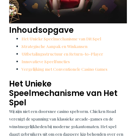
Inhoudsopgave
Het Unieke Speelmechanisme van Dit Spel
Strategische Aanpak en Winkansen
Uitbetalingsstructuur en Return-to-Player
Innovatieve Speelfuncties
Vergelijking met Conventionele Casino Games
Het Unieke
Speelmechanisme van Het
Spel
Wij zijn niet een doorsnee casino spelvorm. Chicken Road
verenigt de spanning van klassieke arcade-games en de
winstmogelijkheden bij moderne gokautomaten. Het spel
daagt gebruikers uit om een dappere kip behouden over een