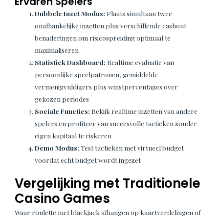
Ervaren Spelers
Dubbele Inzet Modus:
Plaats simultaan twee
onafhankelijke inzetten plus verschillende cashout
benaderingen om risicospreiding optimaal te
maximaliseren
Statistiek Dashboard:
Realtime evaluatie van
persoonlijke speelpatronen, gemiddelde
vermenigvuldigers plus winstpercentages over
gekozen periodes
Sociale Functies:
Bekijk realtime inzetten van andere
spelers en profiteer van succesvolle tactieken zonder
eigen kapitaal te riskeren
Demo Modus:
Test tactieken met virtueel budget
voordat echt budget wordt ingezet
Vergelijking met Traditionele
Casino Games
Waar roulette met blackjack afhangen op kaartverdelingen of