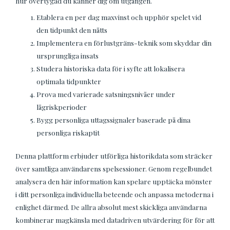
hur övertygad du känner dig om utgången.
Etablera en per dag maxvinst och upphör spelet vid
den tidpunkt den nåtts
Implementera en förlustgräns-teknik som skyddar din
ursprungliga insats
Studera historiska data för i syfte att lokalisera
optimala tidpunkter
Prova med varierade satsningsnivåer under
lågriskperioder
Bygg personliga uttagssignaler baserade på dina
personliga riskaptit
Denna plattform erbjuder utförliga historikdata som sträcker
över samtliga användarens spelsessioner. Genom regelbundet
analysera den här information kan spelare upptäcka mönster
i ditt personliga individuella beteende och anpassa metoderna i
enlighet därmed. De allra absolut mest skickliga användarna
kombinerar magkänsla med datadriven utvärdering för för att