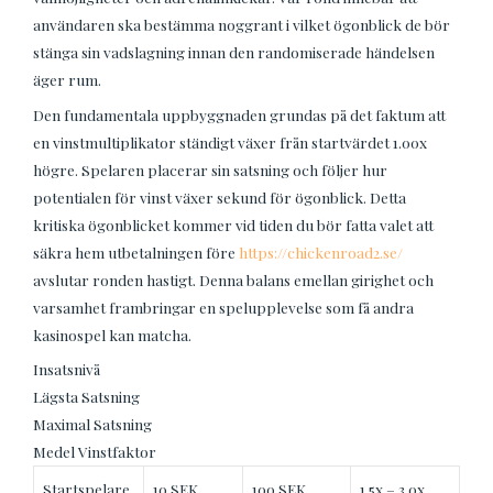
användaren ska bestämma noggrant i vilket ögonblick de bör
stänga sin vadslagning innan den randomiserade händelsen
äger rum.
Den fundamentala uppbyggnaden grundas på det faktum att
en vinstmultiplikator ständigt växer från startvärdet 1.00x
högre. Spelaren placerar sin satsning och följer hur
potentialen för vinst växer sekund för ögonblick. Detta
kritiska ögonblicket kommer vid tiden du bör fatta valet att
säkra hem utbetalningen före
https://chickenroad2.se/
avslutar ronden hastigt. Denna balans emellan girighet och
varsamhet frambringar en spelupplevelse som få andra
kasinospel kan matcha.
Insatsnivå
Lägsta Satsning
Maximal Satsning
Medel Vinstfaktor
Startspelare
10 SEK
100 SEK
1.5x – 3.0x