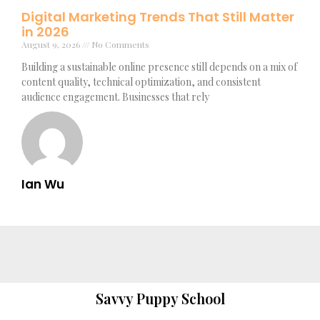
Digital Marketing Trends That Still Matter
in 2026
August 9, 2026
No Comments
Building a sustainable online presence still depends on a mix of
content quality, technical optimization, and consistent
audience engagement. Businesses that rely
Ian Wu
Savvy Puppy School