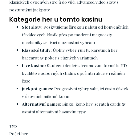
klasických ovocných strojů do vůči advanced video sloty s
postupnými jackpoty.
Kategorie her u tomto kasínu
Slot sloty:
Poskytujeme širokou paletu od konvenčních
tříválcových klasik přes po moderní megacesty
mechaniky se tisíci možnostmi vyhrání
Klasické tituly:
Úplný výběr rulety, karetních her,
baccarat & poker s různých variantách
Live kasíno:
Skuteční dealeři streamovaní formátu HD
kvalitě ze odborných studií s opcí interakce v reálném
čase
Jackpot games:
Progresivní výhry sahající často částek
v úrovních milionů korun
Alternativní games:
Bingo, keno hry, scratch cards &
ostatní alternativní hazardní typy
Typ
Počet her