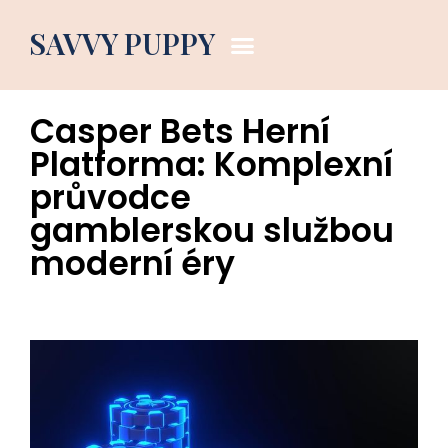
Dog Blog
SAVVY PUPPY
June 9, 2026
5:03 pm
Casper Bets Herní
Platforma: Komplexní
průvodce
gamblerskou službou
moderní éry