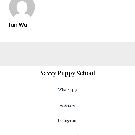
Ian Wu
Savvy Puppy School
Whatsapp
91164270
Instagram