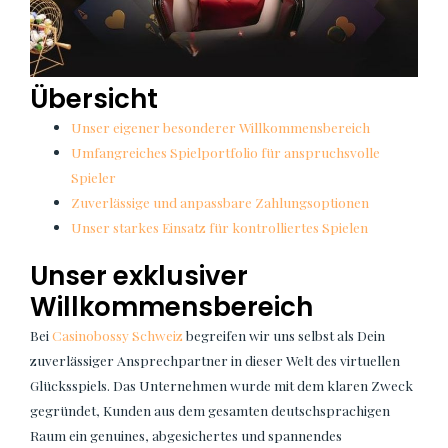
Übersicht
Unser eigener besonderer Willkommensbereich
Umfangreiches Spielportfolio für anspruchsvolle
Spieler
Zuverlässige und anpassbare Zahlungsoptionen
Unser starkes Einsatz für kontrolliertes Spielen
Unser exklusiver
Willkommensbereich
Bei
Casinobossy Schweiz
begreifen wir uns selbst als Dein
zuverlässiger Ansprechpartner in dieser Welt des virtuellen
Glücksspiels. Das Unternehmen wurde mit dem klaren Zweck
gegründet, Kunden aus dem gesamten deutschsprachigen
Raum ein genuines, abgesichertes und spannendes