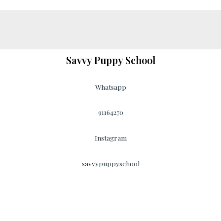
Savvy Puppy School
Whatsapp
91164270
Instagram
savvypuppyschool