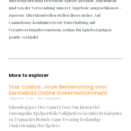
und benachrichtigt betroffene Spieler proaktiv. Jugendliche
sind von der Verwendung unserer Angebote ausgeschlossen –
rigorose Alterskontrollen stellen dieses sicher. Auf
CasinoBossy kombinieren wir Unterhaltung mit
Verantwortungsbewusstsein, sodass Ihr Spielvergnügen
positiv verbleibt.
More to explorer
Star Casino: Jouw Bestemming voor
Eersteklas Online Gokentertainment
August 8, 2026
No Comments
Inhoudsopgave Hoe Gamers Voor Ons Kiezen Het
Omvangrijke Spelportfolio Veiligheid en Licenties Betaalopties
en Transacties Mobiele Game Ervaring Deskundige
Ondersteuning Hoe Spelers