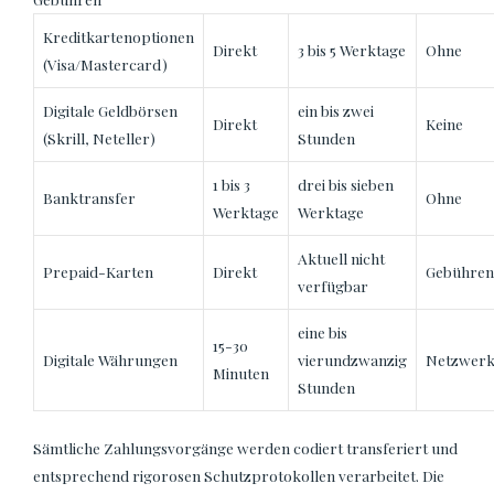
Kreditkartenoptionen
Direkt
3 bis 5 Werktage
Ohne
(Visa/Mastercard)
Digitale Geldbörsen
ein bis zwei
Direkt
Keine
(Skrill, Neteller)
Stunden
1 bis 3
drei bis sieben
Banktransfer
Ohne
Werktage
Werktage
Aktuell nicht
Prepaid-Karten
Direkt
Gebühren
verfügbar
eine bis
15-30
Digitale Währungen
vierundzwanzig
Netzwerk
Minuten
Stunden
Sämtliche Zahlungsvorgänge werden codiert transferiert und
entsprechend rigorosen Schutzprotokollen verarbeitet. Die