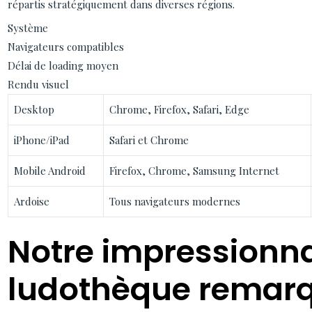
répartis stratégiquement dans diverses régions.
Système
Navigateurs compatibles
Délai de loading moyen
Rendu visuel
Desktop
Chrome, Firefox, Safari, Edge
iPhone/iPad
Safari et Chrome
Mobile Android
Firefox, Chrome, Samsung Internet
Ardoise
Tous navigateurs modernes
Notre impressionn
ludothèque remar