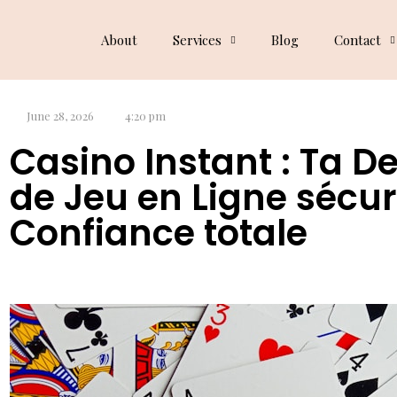
Dog Blog
About
Services
Blog
Contact
June 28, 2026
4:20 pm
Casino Instant : Ta D
de Jeu en Ligne sécur
Confiance totale