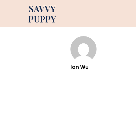
SAVVY
PUPPY
Ian Wu