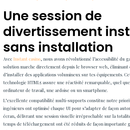
Une session de
divertissement ins
sans installation
Avec
Instant casino
, nous avons révolutionné l’accessibilité du 
solution marche directement depuis le browser web, éliminant
d’installer des applications volumineux sur tes équipements. Ce
technologie HTML5 assure une réactivité remarquable, quel que so
ordinateur de travail, une ardoise ou un smartphone.
L’excellente compatibilité multi-supports constitue notre prio
ingénieurs ont optimisé chaque UI pour s’adapter de façon autom
écran, délivrant une session visuelle irréprochable sur la totalité
temps de téléchargement ont été réduits de façon importante g