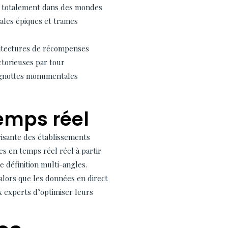
 totalement dans des mondes
ales épiques et trames
hitectures de récompenses
ctorieuses par tour
agnottes monumentales
emps réel
risante des établissements
es en temps réel réel à partir
 définition multi-angles.
 alors que les données en direct
x experts d’optimiser leurs