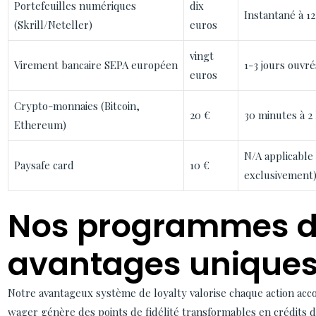
Portefeuilles numériques
dix
Instantané à 1
(Skrill/Neteller)
euros
vingt
Virement bancaire SEPA européen
1-3 jours ouvr
euros
Crypto-monnaies (Bitcoin,
20 €
30 minutes à 2
Ethereum)
N/A applicable
Paysafe card
10 €
exclusivement
Nos programmes 
avantages unique
Notre avantageux système de loyalty valorise chaque action acco
wager génère des points de fidélité transformables en crédits d