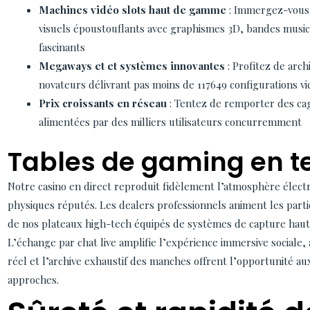
Machines vidéo slots haut de gamme
: Immergez-vous
visuels époustouflants avec graphismes 3D, bandes music
fascinants
Megaways et et systèmes innovantes
: Profitez de arc
novateurs délivrant pas moins de 117649 configurations vi
Prix croissants en réseau
: Tentez de remporter des c
alimentées par des milliers utilisateurs concurremment
Tables de gaming en t
Notre casino en direct reproduit fidèlement l’atmosphère élect
physiques réputés. Les dealers professionnels animent les parti
de nos plateaux high-tech équipés de systèmes de capture haute
L’échange par chat live amplifie l’expérience immersive sociale,
réel et l’archive exhaustif des manches offrent l’opportunité au
approches.