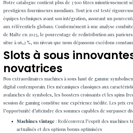
Notre catalogue contient plus de 3 500 titres minutieusement s
prestigieux fournisseurs mondiaux. Tout jeu est testé rigoureu
équipes techniques avant son intégration, assurant un pourcen
aux référentiels globaux. Conformément à une analyse conduite
de Malte en 2023, le pourcentage de redistribution aux parieurs
situe à 96,2 %, un niveau que nous dépassons excédons consta
Slots à sous innovante
novatrices
Nos extraordinaires machines à sous haut de gamme symbolisen
digital contemporain. Des mécaniques classiques aux caractéristi
avalanches de symboles, les boosters croissants et les spins fre
session de gaming constitue une expérience inédite. Les prix c
l’opportunité d’atteindre des sommes capables de surpasser di
Machines vintage
: Redécouvrez l’esprit des machines tr
actualisés et des options bonus optimisées