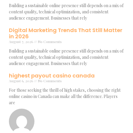
Building a sustainable online presence still depends on a mix of
content quality, technical optimization, and consistent
audience engagement. Businesses that rely
Digital Marketing Trends That Still Matter
in 2026
August 7, 2026
No Comments
Building a sustainable online presence still depends on a mix of
content quality, technical optimization, and consistent
audience engagement. Businesses that rely
highest payout casino canada
August 6, 2026
No Comments
For those seeking the thrill of high stakes, choosing the right
online casino in Canada can make all the difference. Players
are