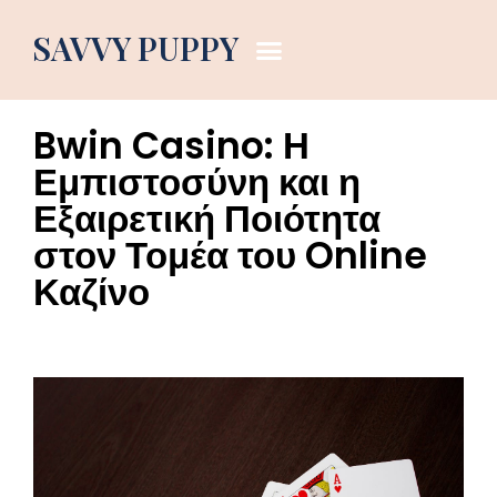
Dog Blog
SAVVY PUPPY
June 24, 2026
1:34 pm
Bwin Casino: Η
Εμπιστοσύνη και η
Εξαιρετική Ποιότητα
στον Τομέα του Online
Καζίνο