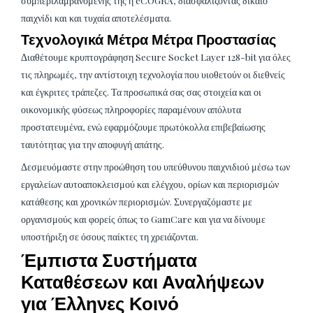
συμπεριλαμβανομένης της η eCOGRA, διασφαλίζοντας δίκαιο
παιχνίδι και και τυχαία αποτελέσματα.
Τεχνολογικά Μέτρα Μέτρα Προστασίας
Διαθέτουμε κρυπτογράφηση Secure Socket Layer 128-bit για όλες
τις πληρωμές, την αντίστοιχη τεχνολογία που υιοθετούν οι διεθνείς
και έγκριτες τράπεζες. Τα προσωπικά σας σας στοιχεία και οι
οικονομικής φύσεως πληροφορίες παραμένουν απόλυτα
προστατευμένα, ενώ εφαρμόζουμε πρωτόκολλα επιβεβαίωσης
ταυτότητας για την αποφυγή απάτης.
Δεσμευόμαστε στην προώθηση του υπεύθυνου παιχνιδιού μέσω των
εργαλείων αυτοαποκλεισμού και ελέγχου, ορίων και περιορισμών
κατάθεσης και χρονικών περιορισμών. Συνεργαζόμαστε με
οργανισμούς και φορείς όπως το GamCare και για να δίνουμε
υποστήριξη σε όσους παίκτες τη χρειάζονται.
Έμπιστα Συστήματα
Καταθέσεων και Αναλήψεων
για Έλληνες Κοινό