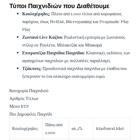
Τύποι Παιχνιδιών που Διαθέτουμε
Κουλοχέρηδες:
Πλέον από 1.000 τίτλοι από κορυφαίους
παρόχους όπως NetEnt, Microgaming και Pragmatic Play
Play
Ζωντανό Live Καζίνο:
Ρεαλιστική εμπειρία με ζωντανούς
ντίλερ σε Ρουλέτα, Μπλακτζάκ και Μπακαρά
Επιτραπέζια Παιχνίδια Παιχνίδια:
Κλασσικές εκδόσεις των
αγαπημένων παιχνιδιών με πολλαπλές παραλλαγές
Τζάκποτς:
Προοδευτικά παιχνίδια παιχνίδια με έπαθλα που
ξεπερνούν το ένα ολόκληρο εκατομμύριο ευρώ
Κατηγορία Παιχνιδιού
Αριθμός Τίτλων
Μέσο RTP
Πιο Δημοφιλές Παιχνίδι
Πάνω από
Κουλοχέρηδες
96,2%
Starburst Slot
1.000