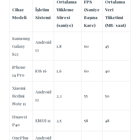
Ortalama
FPS
Ortalama
Cihaz
İşletim
Yükleme
(Saniye
Veri
Modeli
Sistemi
Süresi
Başına
Tüketimi
(saniye)
Kare)
(MB/ saat)
Samsung
Android
Galaxy
1,8
60
45
13
S23
iPhone
iOS 16
1,6
60
40
14 Pro
Xiaomi
Android
Redmi
2,3
55
50
12
Note 11
Huawei
EMUI 11
2,5
58
48
P40
OnePlus
Android