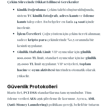
Çekim Sürecinde Dikkat Edilmesi Gerekenler
Kimlik Doğrulama
: Çekim talebi oluşturulduğunda,
sistem
TC kimlik fotoğrafı
,
adres kanıtı
ve
ödeme
kanıtı
talep eder. Bu belgeler en fazla
24 saat
içinde
incelenir.
İşlem Ücretleri
: Çoğu yöntem için çekim ücreti alınmaz;
sadece
kripto para
çekimlerinde %0,5 oranında bir
kesinti uygulanır.
Günlük/Haftalık Limit
: VIP oyuncular için
günlük
100.000 TL
limit, standart oyuncular için ise
günlük
25.000 TL
limit uygulanır. VIP seviyeleri,
toplam
hacim
ve
oyun aktivitesi
üzerinden otomatik olarak
yükselir.
Güvenlik Protokolleri
Mario Bet,
PCI DSS
standartlarına tam uyumludur. Tüm
ödeme verileri
AES‑256
şifreleme ile korunur. Ayrıca,
AML
(Anti-Money Laundering)
politikası gereği, belirli bir tutarın