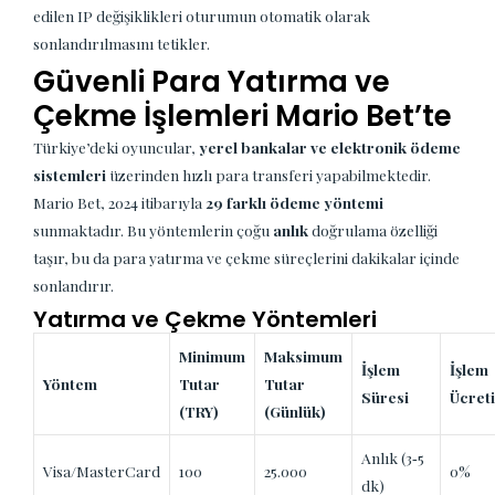
edilen IP değişiklikleri oturumun otomatik olarak
sonlandırılmasını tetikler.
Güvenli Para Yatırma ve
Çekme İşlemleri Mario Bet’te
Türkiye’deki oyuncular,
yerel bankalar ve elektronik ödeme
sistemleri
üzerinden hızlı para transferi yapabilmektedir.
Mario Bet, 2024 itibarıyla
29 farklı ödeme yöntemi
sunmaktadır. Bu yöntemlerin çoğu
anlık
doğrulama özelliği
taşır, bu da para yatırma ve çekme süreçlerini dakikalar içinde
sonlandırır.
Yatırma ve Çekme Yöntemleri
Minimum
Maksimum
İşlem
İşlem
Yöntem
Tutar
Tutar
Süresi
Ücreti
(TRY)
(Günlük)
Anlık (3‑5
Visa/MasterCard
100
25.000
0%
dk)