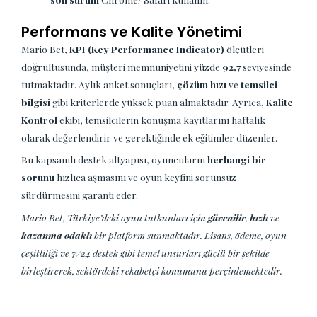
Performans ve Kalite Yönetimi
Mario Bet,
KPI (Key Performance Indicator)
ölçütleri
doğrultusunda, müşteri memnuniyetini yüzde
92,7
seviyesinde
tutmaktadır. Aylık anket sonuçları,
çözüm hızı
ve
temsilci
bilgisi
gibi kriterlerde yüksek puan almaktadır. Ayrıca,
Kalite
Kontrol
ekibi, temsilcilerin konuşma kayıtlarını haftalık
olarak değerlendirir ve gerektiğinde ek eğitimler düzenler.
Bu kapsamlı destek altyapısı, oyuncuların
herhangi bir
sorunu
hızlıca aşmasını ve oyun keyfini sorunsuz
sürdürmesini garanti eder.
Mario Bet, Türkiye’deki oyun tutkunları için
güvenilir
,
hızlı
ve
kazanma odaklı
bir platform sunmaktadır. Lisans, ödeme, oyun
çeşitliliği ve 7/24 destek gibi temel unsurları güçlü bir şekilde
birleştirerek, sektördeki rekabetçi konumunu perçinlemektedir.