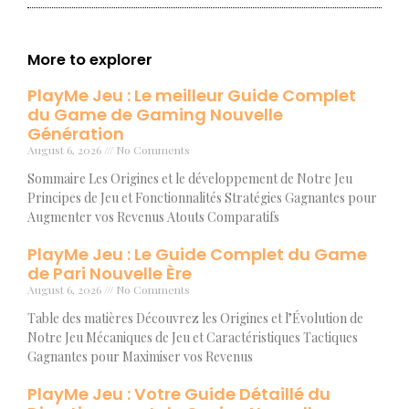
More to explorer
PlayMe Jeu : Le meilleur Guide Complet
du Game de Gaming Nouvelle
Génération
August 6, 2026
No Comments
Sommaire Les Origines et le développement de Notre Jeu
Principes de Jeu et Fonctionnalités Stratégies Gagnantes pour
Augmenter vos Revenus Atouts Comparatifs
PlayMe Jeu : Le Guide Complet du Game
de Pari Nouvelle Ère
August 6, 2026
No Comments
Table des matières Découvrez les Origines et l’Évolution de
Notre Jeu Mécaniques de Jeu et Caractéristiques Tactiques
Gagnantes pour Maximiser vos Revenus
PlayMe Jeu : Votre Guide Détaillé du