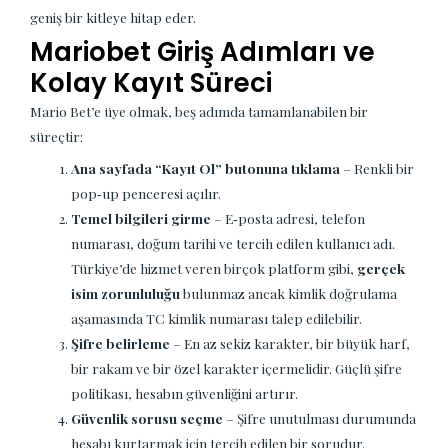
geniş bir kitleye hitap eder.
Mariobet Giriş Adımları ve
Kolay Kayıt Süreci
Mario Bet’e üye olmak, beş adımda tamamlanabilen bir
süreçtir:
Ana sayfada “Kayıt Ol” butonuna tıklama
– Renkli bir
pop‑up penceresi açılır.
Temel bilgileri girme
– E‑posta adresi, telefon
numarası, doğum tarihi ve tercih edilen kullanıcı adı.
Türkiye’de hizmet veren birçok platform gibi,
gerçek
isim zorunluluğu
bulunmaz ancak kimlik doğrulama
aşamasında TC kimlik numarası talep edilebilir.
Şifre belirleme
– En az sekiz karakter, bir büyük harf,
bir rakam ve bir özel karakter içermelidir. Güçlü şifre
politikası, hesabın güvenliğini artırır.
Güvenlik sorusu seçme
– Şifre unutulması durumunda
hesabı kurtarmak için tercih edilen bir sorudur.