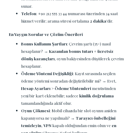
sunar.
Telefon
: +90 212 555 33 44 numarası üzerinden 24 saat
hizmet verilir; arama süresi ortalama
2 dakika
’dir.
En Yaygın Sorular ve Çözüm Önerileri
Bonus Kullanım Şartları
: Çevrim şartı (35×) nasıl
hesaplanır? →
Kazanılan bonus tutarı + ücretsiz
dönüş kazançları
, oyun bakiyesinden düşülerek çevrim
hesaplanır.
Ödeme Yöntemi Değişikliği
: Kayıt sırasında seçilen
ödeme yöntemi sonradan değiştirilebilir mi? → Evet,
Hesap Ayarları > Ödeme Yöntemleri
menüsünden
yeni bir kart eklenebilir; sadece
kimlik doğrulama
tamamlandığında aktif olur.
Oyun Çökmesi
: Mobil cihazda bir slot oyunu aniden
kapanıyorsa ne yapılmalı? →
Tarayıcı önbelleğini
temizleyin
,
VPN
kapalı olduğundan emin olun ve
en
son sürüm
Chrome/ Safari kullanın.