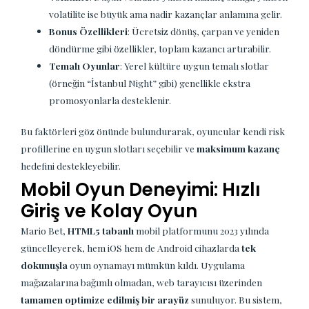
volatilite ise büyük ama nadir kazançlar anlamına gelir.
Bonus Özellikleri
: Ücretsiz dönüş, çarpan ve yeniden
döndürme gibi özellikler, toplam kazancı artırabilir.
Temalı Oyunlar
: Yerel kültüre uygun temalı slotlar
(örneğin “İstanbul Night” gibi) genellikle ekstra
promosyonlarla desteklenir.
Bu faktörleri göz önünde bulundurarak, oyuncular kendi risk
profillerine en uygun slotları seçebilir ve
maksimum kazanç
hedefini destekleyebilir.
Mobil Oyun Deneyimi: Hızlı
Giriş ve Kolay Oyun
Mario Bet,
HTML5 tabanlı
mobil platformunu 2023 yılında
güncelleyerek, hem iOS hem de Android cihazlarda
tek
dokunuşla
oyun oynamayı mümkün kıldı. Uygulama
mağazalarına bağımlı olmadan, web tarayıcısı üzerinden
tamamen optimize edilmiş bir arayüz
sunuluyor. Bu sistem,