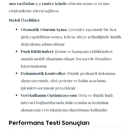
ana sayfadan 2,3 saniye içinde
oturum açma ve oyuna
yönlendirme süresi sağlıyor.
Mobil Özellikler
Otomatik Oturum Açma
: Çerezler sayesinde bir kez
giriş yapıldıktan sonra, tekrar siteye gelindiğinde kimlik
doğrulama adımı atlanır.
Push Bildirimleri
: Bonus ve kampanya bildirimleri
anında mobil cihazınıza ulaşır; bu sayede fırsatları
kaçırmazsınız.
Dokunmatik Kontroller
: Düşük gecikmeli dokunma
algısı sayesinde, slot çevirme ve bahis ayarlama
işlemleri sorunsuz gerçekleşir.
Veri Kullanım Optimizasyonu
: Orta ve düşük hızlı
internet bağlantılarında dahi oyunların kesintisiz
akması için veri sıkıştırma algoritması kullanılır.
Performans Testi Sonuçları