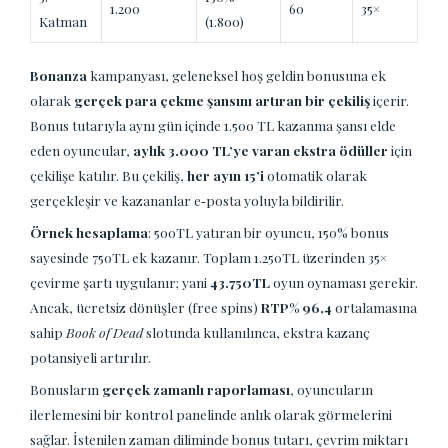
1.200
60
35×
Katman
(1.800)
Bonanza
kampanyası, geleneksel hoş geldin bonusuna ek
olarak
gerçek para çekme şansını artıran bir çekiliş
içerir.
Bonus tutarıyla aynı gün içinde 1.500 TL kazanma şansı elde
eden oyuncular,
aylık 3.000 TL’ye varan ekstra ödüller
için
çekilişe katılır. Bu çekiliş,
her ayın 15’i
otomatik olarak
gerçekleşir ve kazananlar e‑posta yoluyla bildirilir.
Örnek hesaplama
: 500TL yatıran bir oyuncu, 150% bonus
sayesinde 750TL ek kazanır. Toplam 1.250TL üzerinden 35×
çevirme şartı uygulanır; yani
43.750TL
oyun oynaması gerekir.
Ancak, ücretsiz dönüşler (free spins)
RTP% 96,4
ortalamasına
sahip
Book of Dead
slotunda kullanılınca, ekstra kazanç
potansiyeli artırılır.
Bonusların
gerçek zamanlı raporlaması
, oyuncuların
ilerlemesini bir kontrol panelinde anlık olarak görmelerini
sağlar. İstenilen zaman diliminde bonus tutarı, çevrim miktarı