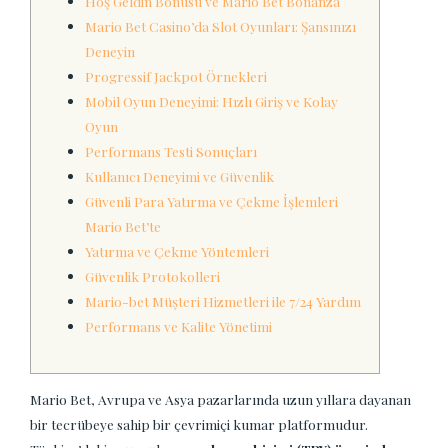
Hoş Geldin Bonusu ve Mario Bet Bonanza
Mario Bet Casino’da Slot Oyunları: Şansınızı
Deneyin
Progressif Jackpot Örnekleri
Mobil Oyun Deneyimi: Hızlı Giriş ve Kolay
Oyun
Performans Testi Sonuçları
Kullanıcı Deneyimi ve Güvenlik
Güvenli Para Yatırma ve Çekme İşlemleri
Mario Bet’te
Yatırma ve Çekme Yöntemleri
Güvenlik Protokolleri
Mario-bet Müşteri Hizmetleri ile 7/24 Yardım
Performans ve Kalite Yönetimi
Mario Bet, Avrupa ve Asya pazarlarında uzun yıllara dayanan
bir tecrübeye sahip bir çevrimiçi kumar platformudur.