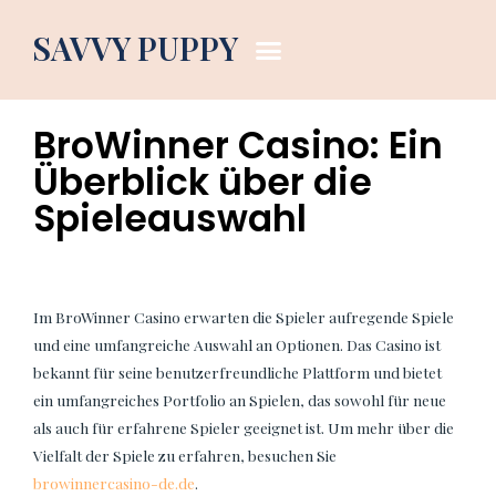
Dog Blog
SAVVY PUPPY
July 1, 2026
6:40 pm
BroWinner Casino: Ein
Überblick über die
Spieleauswahl
Im BroWinner Casino erwarten die Spieler aufregende Spiele
und eine umfangreiche Auswahl an Optionen. Das Casino ist
bekannt für seine benutzerfreundliche Plattform und bietet
ein umfangreiches Portfolio an Spielen, das sowohl für neue
als auch für erfahrene Spieler geeignet ist. Um mehr über die
Vielfalt der Spiele zu erfahren, besuchen Sie
browinnercasino-de.de
.