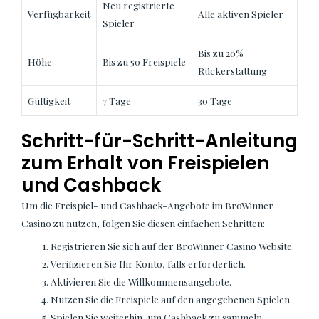
Neu registrierte
Verfügbarkeit
Alle aktiven Spieler
Spieler
Bis zu 20%
Höhe
Bis zu 50 Freispiele
Rückerstattung
Gültigkeit
7 Tage
30 Tage
Schritt-für-Schritt-Anleitung
zum Erhalt von Freispielen
und Cashback
Um die Freispiel- und Cashback-Angebote im BroWinner
Casino zu nutzen, folgen Sie diesen einfachen Schritten:
Registrieren Sie sich auf der BroWinner Casino Website.
Verifizieren Sie Ihr Konto, falls erforderlich.
Aktivieren Sie die Willkommensangebote.
Nutzen Sie die Freispiele auf den angegebenen Spielen.
Spielen Sie weiterhin, um Cashback zu sammeln.