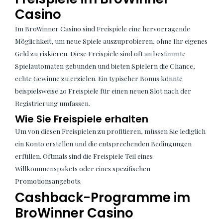
Casino
Im BroWinner Casino sind Freispiele eine hervorragende
Möglichkeit, um neue Spiele auszuprobieren, ohne Ihr eigenes
Geld zu riskieren. Diese Freispiele sind oft an bestimmte
Spielautomaten gebunden und bieten Spielern die Chance,
echte Gewinne zu erzielen. Ein typischer Bonus könnte
beispielsweise 20 Freispiele für einen neuen Slot nach der
Registrierung umfassen.
Wie Sie Freispiele erhalten
Um von diesen Freispielen zu profitieren, müssen Sie lediglich
ein Konto erstellen und die entsprechenden Bedingungen
erfüllen. Oftmals sind die Freispiele Teil eines
Willkommenspakets oder eines spezifischen
Promotionsangebots.
Cashback-Programme im
BroWinner Casino