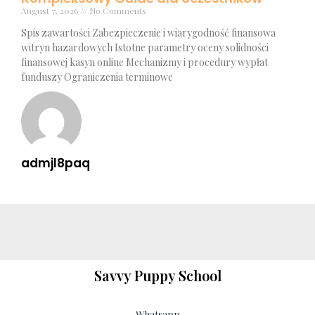
August 7, 2026
No Comments
Spis zawartości Zabezpieczenie i wiarygodność finansowa
witryn hazardowych Istotne parametry oceny solidności
finansowej kasyn online Mechanizmy i procedury wypłat
funduszy Ograniczenia terminowe
admjl8paq
Savvy Puppy School
Whatsapp