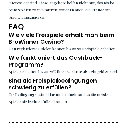
interessiert sind. Diese Angebote helfen nicht nur, das Risiko
beim Spielen zu minimieren, sondern auch, die Freude am
Spiel zu maximieren.
FAQ
Wie viele Freispiele erhält man beim
BroWinner Casino?
Neu registrierte Spieler können bis zu 50 Freispiele erhalten.
Wie funktioniert das Cashback-
Programm?
Spieler erhalten bis zu 20% ihrer Verluste als Echtgeld zurück.
Sind die Freispielbedingungen
schwierig zu erfüllen?
Die Bedingungen sind klar und einfach, sodass die meisten
Spieler sie leicht erfüllen können.