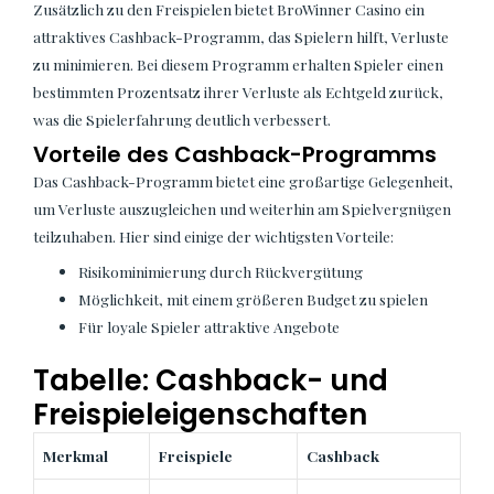
Zusätzlich zu den Freispielen bietet BroWinner Casino ein
attraktives Cashback-Programm, das Spielern hilft, Verluste
zu minimieren. Bei diesem Programm erhalten Spieler einen
bestimmten Prozentsatz ihrer Verluste als Echtgeld zurück,
was die Spielerfahrung deutlich verbessert.
Vorteile des Cashback-Programms
Das Cashback-Programm bietet eine großartige Gelegenheit,
um Verluste auszugleichen und weiterhin am Spielvergnügen
teilzuhaben. Hier sind einige der wichtigsten Vorteile:
Risikominimierung durch Rückvergütung
Möglichkeit, mit einem größeren Budget zu spielen
Für loyale Spieler attraktive Angebote
Tabelle: Cashback- und
Freispieleigenschaften
Merkmal
Freispiele
Cashback