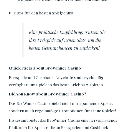
Tipps für den besten Spielgenuss
Eine praktische Empfehlung: Nutzen Sie
Ihre Freispiele auf neuen Slots, um die
besten Gewinnchancen zu entdecken!
Quick Facts about BroWinner Casino
Freispiele und Cashback-Angebote sind regelmäßig
verfügbar, um Spielern das beste Erlebnis zu bieten.
Did You Know about BroWinner Casino?
Das BroWinner Casino bietet nicht nur spannende Spiele,
sondern auch regelmäßige Promotionen für treue Spieler!
Insgesamt bietet das BroWinner Casino eine hervorragende
Plattform für Spieler, die an Freispielen und Cashback