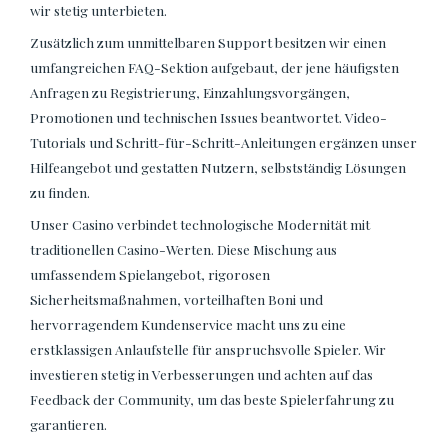
wir stetig unterbieten.
Zusätzlich zum unmittelbaren Support besitzen wir einen
umfangreichen FAQ-Sektion aufgebaut, der jene häufigsten
Anfragen zu Registrierung, Einzahlungsvorgängen,
Promotionen und technischen Issues beantwortet. Video-
Tutorials und Schritt-für-Schritt-Anleitungen ergänzen unser
Hilfeangebot und gestatten Nutzern, selbstständig Lösungen
zu finden.
Unser Casino verbindet technologische Modernität mit
traditionellen Casino-Werten. Diese Mischung aus
umfassendem Spielangebot, rigorosen
Sicherheitsmaßnahmen, vorteilhaften Boni und
hervorragendem Kundenservice macht uns zu eine
erstklassigen Anlaufstelle für anspruchsvolle Spieler. Wir
investieren stetig in Verbesserungen und achten auf das
Feedback der Community, um das beste Spielerfahrung zu
garantieren.