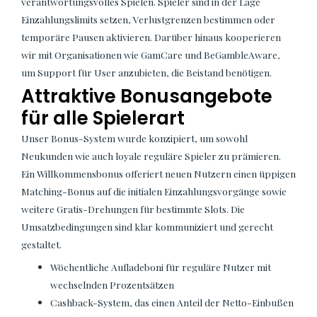
verantwortungsvolles Spielen. Spieler sind in der Lage
Einzahlungslimits setzen, Verlustgrenzen bestimmen oder
temporäre Pausen aktivieren. Darüber hinaus kooperieren
wir mit Organisationen wie GamCare und BeGambleAware,
um Support für User anzubieten, die Beistand benötigen.
Attraktive Bonusangebote
für alle Spielerart
Unser Bonus-System wurde konzipiert, um sowohl
Neukunden wie auch loyale reguläre Spieler zu prämieren.
Ein Willkommensbonus offeriert neuen Nutzern einen üppigen
Matching-Bonus auf die initialen Einzahlungsvorgänge sowie
weitere Gratis-Drehungen für bestimmte Slots. Die
Umsatzbedingungen sind klar kommuniziert und gerecht
gestaltet.
Wöchentliche Aufladeboni für reguläre Nutzer mit
wechselnden Prozentsätzen
Cashback-System, das einen Anteil der Netto-Einbußen