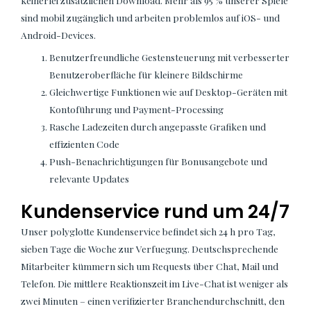
sind mobil zugänglich und arbeiten problemlos auf iOS- und
Android-Devices.
Benutzerfreundliche Gestensteuerung mit verbesserter
Benutzeroberfläche für kleinere Bildschirme
Gleichwertige Funktionen wie auf Desktop-Geräten mit
Kontoführung und Payment-Processing
Rasche Ladezeiten durch angepasste Grafiken und
effizienten Code
Push-Benachrichtigungen für Bonusangebote und
relevante Updates
Kundenservice rund um 24/7
Unser polyglotte Kundenservice befindet sich 24 h pro Tag,
sieben Tage die Woche zur Verfuegung. Deutschsprechende
Mitarbeiter kümmern sich um Requests über Chat, Mail und
Telefon. Die mittlere Reaktionszeit im Live-Chat ist weniger als
zwei Minuten – einen verifizierter Branchendurchschnitt, den