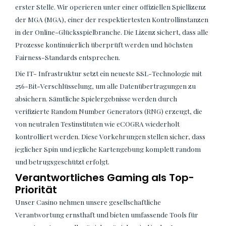
erster Stelle. Wir operieren unter einer offiziellen Spiellizenz
der MGA (MGA), einer der respektiertesten Kontrollinstanzen
in der Online-Glücksspielbranche. Die Lizenz sichert, dass alle
Prozesse kontinuierlich überprüft werden und höchsten
Fairness-Standards entsprechen.
Die IT- Infrastruktur setzt ein neueste SSL-Technologie mit
256-Bit-Verschlüsselung, um alle Datenübertragungen zu
absichern. Sämtliche Spielergebnisse werden durch
verifizierte Random Number Generators (RNG) erzeugt, die
von neutralen Testinstituten wie eCOGRA wiederholt
kontrolliert werden. Diese Vorkehrungen stellen sicher, dass
jeglicher Spin und jegliche Kartengebung komplett random
und betrugsgeschützt erfolgt.
Verantwortliches Gaming als Top-
Priorität
Unser Casino nehmen unsere gesellschaftliche
Verantwortung ernsthaft und bieten umfassende Tools für