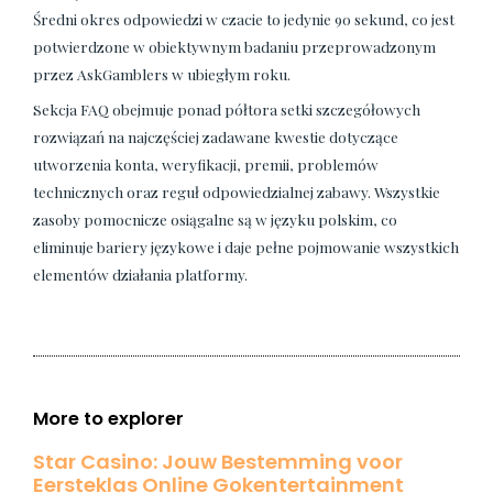
Średni okres odpowiedzi w czacie to jedynie 90 sekund, co jest
potwierdzone w obiektywnym badaniu przeprowadzonym
przez AskGamblers w ubiegłym roku.
Sekcja FAQ obejmuje ponad półtora setki szczegółowych
rozwiązań na najczęściej zadawane kwestie dotyczące
utworzenia konta, weryfikacji, premii, problemów
technicznych oraz reguł odpowiedzialnej zabawy. Wszystkie
zasoby pomocnicze osiągalne są w języku polskim, co
eliminuje bariery językowe i daje pełne pojmowanie wszystkich
elementów działania platformy.
More to explorer
Star Casino: Jouw Bestemming voor
Eersteklas Online Gokentertainment