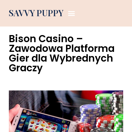
Dog Blog
SAVVY PUPPY
May 27, 2026
2:49 pm
Bison Casino –
Zawodowa Platforma
Gier dla Wybrednych
Graczy