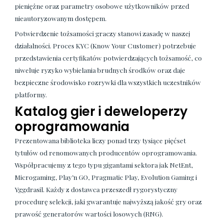
pieniężne oraz parametry osobowe użytkowników przed
nieautoryzowanym dostępem.
Potwierdzenie tożsamości graczy stanowi zasadę w naszej
działalności. Proces KYC (Know Your Customer) potrzebuje
przedstawienia certyfikatów potwierdzających tożsamość, co
niweluje ryzyko wybielania brudnych środków oraz daje
bezpieczne środowisko rozrywki dla wszystkich uczestników
platformy.
Katalog gier i deweloperzy
oprogramowania
Prezentowana biblioteka liczy ponad trzy tysiące pięćset
tytułów od renomowanych producentów oprogramowania.
Współpracujemy z tego typu gigantami sektora jak NetEnt,
Microgaming, Play’n GO, Pragmatic Play, Evolution Gaming i
Yggdrasil. Każdy z dostawca przeszedł rygorystyczny
procedurę selekcji, jaki gwarantuje najwyższą jakość gry oraz
prawość generatorów wartości losowych (RNG).