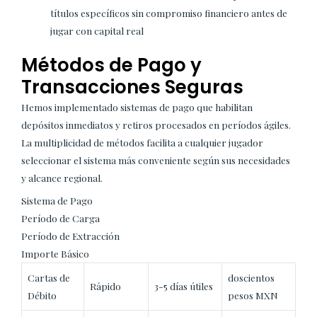
títulos específicos sin compromiso financiero antes de
jugar con capital real
Métodos de Pago y
Transacciones Seguras
Hemos implementado sistemas de pago que habilitan
depósitos inmediatos y retiros procesados en períodos ágiles.
La multiplicidad de métodos facilita a cualquier jugador
seleccionar el sistema más conveniente según sus necesidades
y alcance regional.
Sistema de Pago
Período de Carga
Período de Extracción
Importe Básico
Cartas de
doscientos
Rápido
3-5 días útiles
Débito
pesos MXN