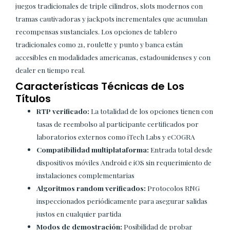
juegos tradicionales de triple cilindros, slots modernos con
tramas cautivadoras y jackpots incrementales que acumulan
recompensas sustanciales. Los opciones de tablero
tradicionales como 21, roulette y punto y banca están
accesibles en modalidades americanas, estadounidenses y con
dealer en tiempo real.
Características Técnicas de Los
Títulos
RTP verificado:
La totalidad de los opciones tienen con
tasas de reembolso al participante certificados por
laboratorios externos como iTech Labs y eCOGRA
Compatibilidad multiplataforma:
Entrada total desde
dispositivos móviles Android e iOS sin requerimiento de
instalaciones complementarias
Algoritmos random verificados:
Protocolos RNG
inspeccionados periódicamente para asegurar salidas
justos en cualquier partida
Modos de demostración:
Posibilidad de probar