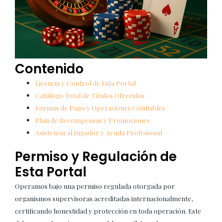
Contenido
Licencia y Control de Esta Portal
Catálogo Total de Títulos Ofrecidos
Formas de Pago y Operaciones Confiables
Plan de Recompensas y Promociones
Asistencia al Jugador y Ayuda Profesional
Permiso y Regulación de
Esta Portal
Operamos bajo una permiso regulada otorgada por
organismos supervisoras acreditadas internacionalmente,
certificando honestidad y protección en toda operación. Este