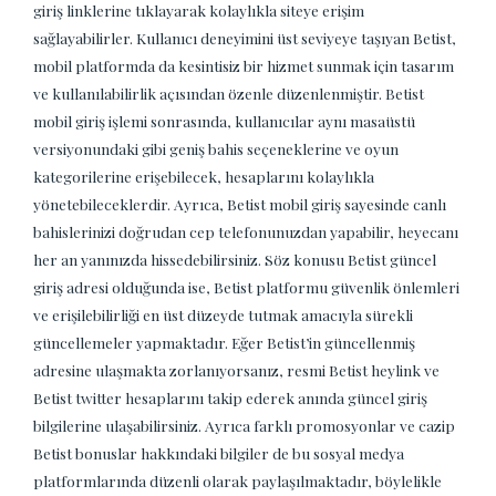
giriş linklerine tıklayarak kolaylıkla siteye erişim
sağlayabilirler. Kullanıcı deneyimini üst seviyeye taşıyan Betist,
mobil platformda da kesintisiz bir hizmet sunmak için tasarım
ve kullanılabilirlik açısından özenle düzenlenmiştir. Betist
mobil giriş işlemi sonrasında, kullanıcılar aynı masaüstü
versiyonundaki gibi geniş bahis seçeneklerine ve oyun
kategorilerine erişebilecek, hesaplarını kolaylıkla
yönetebileceklerdir. Ayrıca, Betist mobil giriş sayesinde canlı
bahislerinizi doğrudan cep telefonunuzdan yapabilir, heyecanı
her an yanınızda hissedebilirsiniz. Söz konusu Betist güncel
giriş adresi olduğunda ise, Betist platformu güvenlik önlemleri
ve erişilebilirliği en üst düzeyde tutmak amacıyla sürekli
güncellemeler yapmaktadır. Eğer Betist’in güncellenmiş
adresine ulaşmakta zorlanıyorsanız, resmi Betist heylink ve
Betist twitter hesaplarını takip ederek anında güncel giriş
bilgilerine ulaşabilirsiniz. Ayrıca farklı promosyonlar ve cazip
Betist bonuslar hakkındaki bilgiler de bu sosyal medya
platformlarında düzenli olarak paylaşılmaktadır, böylelikle