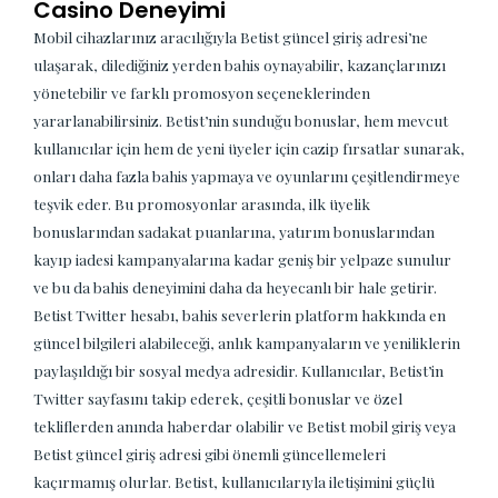
Casino Deneyimi
Mobil cihazlarınız aracılığıyla Betist güncel giriş adresi’ne
ulaşarak, dilediğiniz yerden bahis oynayabilir, kazançlarınızı
yönetebilir ve farklı promosyon seçeneklerinden
yararlanabilirsiniz. Betist’nin sunduğu bonuslar, hem mevcut
kullanıcılar için hem de yeni üyeler için cazip fırsatlar sunarak,
onları daha fazla bahis yapmaya ve oyunlarını çeşitlendirmeye
teşvik eder. Bu promosyonlar arasında, ilk üyelik
bonuslarından sadakat puanlarına, yatırım bonuslarından
kayıp iadesi kampanyalarına kadar geniş bir yelpaze sunulur
ve bu da bahis deneyimini daha da heyecanlı bir hale getirir.
Betist Twitter hesabı, bahis severlerin platform hakkında en
güncel bilgileri alabileceği, anlık kampanyaların ve yeniliklerin
paylaşıldığı bir sosyal medya adresidir. Kullanıcılar, Betist’in
Twitter sayfasını takip ederek, çeşitli bonuslar ve özel
tekliflerden anında haberdar olabilir ve Betist mobil giriş veya
Betist güncel giriş adresi gibi önemli güncellemeleri
kaçırmamış olurlar. Betist, kullanıcılarıyla iletişimini güçlü