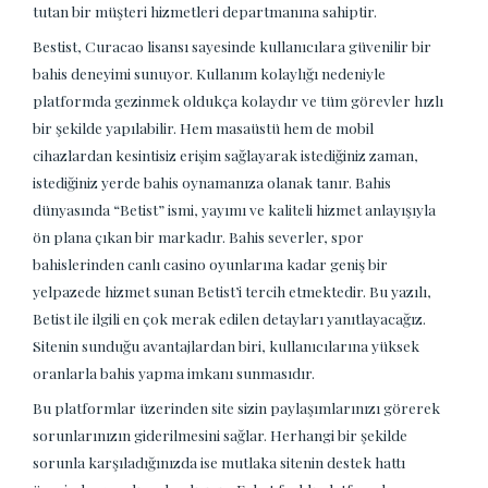
tutan bir müşteri hizmetleri departmanına sahiptir.
Bestist, Curacao lisansı sayesinde kullanıcılara güvenilir bir
bahis deneyimi sunuyor. Kullanım kolaylığı nedeniyle
platformda gezinmek oldukça kolaydır ve tüm görevler hızlı
bir şekilde yapılabilir. Hem masaüstü hem de mobil
cihazlardan kesintisiz erişim sağlayarak istediğiniz zaman,
istediğiniz yerde bahis oynamanıza olanak tanır. Bahis
dünyasında “Betist” ismi, yayımı ve kaliteli hizmet anlayışıyla
ön plana çıkan bir markadır. Bahis severler, spor
bahislerinden canlı casino oyunlarına kadar geniş bir
yelpazede hizmet sunan Betist’i tercih etmektedir. Bu yazılı,
Betist ile ilgili en çok merak edilen detayları yanıtlayacağız.
Sitenin sunduğu avantajlardan biri, kullanıcılarına yüksek
oranlarla bahis yapma imkanı sunmasıdır.
Bu platformlar üzerinden site sizin paylaşımlarınızı görerek
sorunlarınızın giderilmesini sağlar. Herhangi bir şekilde
sorunla karşıladığınızda ise mutlaka sitenin destek hattı