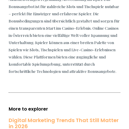
Bonusangebot ist für zahlreiche Slots und Tischspiele nutzbar
– perfekt für Einsteiger und erfahrene Spieler. Die
Bonusbedingungen sind übersichtlich gestaltet und sorgen für
einen transparenten Start ins Casino-Erlebnis. Online Casinos
in Österreich bieten eine vielfältige Welt voller Spannung und
Unterhaltung. Spieler können aus einer breiten Palette von
Spielen wie Slots, Tischspielen und Live-Casino-Erlebnissen
wählen. Diese Plattformen bieten eine zugängliche und
komfortable Spielumgebung, unterstützt durch
fortschrittliche Technologien und attraktive Bonusangebote.
More to explorer
Digital Marketing Trends That Still Matter
in 2026