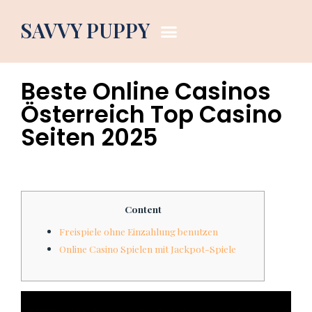
Dog Blog
SAVVY PUPPY
July 30, 2020
3:33 pm
Beste Online Casinos
Österreich Top Casino
Seiten 2025
Content
Freispiele ohne Einzahlung benutzen
Online Casino Spielen mit Jackpot-Spiele