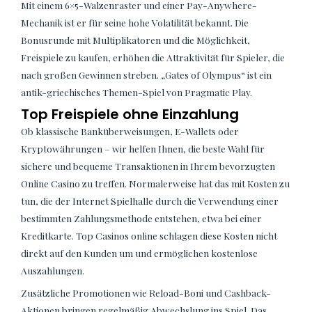
Mit einem 6×5-Walzenraster und einer Pay-Anywhere-
Mechanik ist er für seine hohe Volatilität bekannt. Die
Bonusrunde mit Multiplikatoren und die Möglichkeit,
Freispiele zu kaufen, erhöhen die Attraktivität für Spieler, die
nach großen Gewinnen streben. „Gates of Olympus“ ist ein
antik-griechisches Themen-Spiel von Pragmatic Play.
Top Freispiele ohne Einzahlung
Ob klassische Banküberweisungen, E-Wallets oder
Kryptowährungen – wir helfen Ihnen, die beste Wahl für
sichere und bequeme Transaktionen in Ihrem bevorzugten
Online Casino zu treffen. Normalerweise hat das mit Kosten zu
tun, die der Internet Spielhalle durch die Verwendung einer
bestimmten Zahlungsmethode entstehen, etwa bei einer
Kreditkarte. Top Casinos online schlagen diese Kosten nicht
direkt auf den Kunden um und ermöglichen kostenlose
Auszahlungen.
Zusätzliche Promotionen wie Reload-Boni und Cashback-
Aktionen bringen regelmäßig Abwechslung ins Spiel. Das