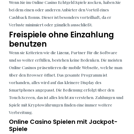
Wenn Sie im Online Casino Echtgeld Spiele zocken, haben Sie
bei dem einen oder anderen Anbieter den Vorteil eines
Cashback Bonus. Dieser ist besonders vorteilhaft, da er
Verluste minimiert oder gänzlich ausschließt.
Freispiele ohne Einzahlung
benutzen
Wenn sie Kriterien wie die Lizenz, Partner für die Software
und so weiter erfüllen, bestehen keine Bedenken. Die meisten
Online Casinos präsentieren die mobile Webseite, welche man
über den Browser öffnet. Das gesamte Programm ist
vorhanden, alles wird auf das kleinere Display des
Smartphones angepasst. Die Bedienung erfolgt über den
Touch Screen, das ist alles leicht zu verstehen. Zahlungen und
Spiele mit Kryptowährungen finden eine immer weitere
Verbreitung.
Online Casino Spielen mit Jackpot-
Spiele