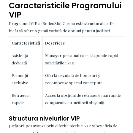
Caracteristicile Programului
VIP
Programul VIP al RodeoSlot Casino este structurat astfel
încât să ofere o gamă variată de opțiuni pentru jucători.
Caracteristică
Descriere
Asistență
Manager personal care răspunde rapid
dedicată
solicitărilor VIP.
Promoții
Ofertă regulată de bonusuri și
exclusive
recompense special concepute.
Retrageri
Acces la opsțiuni de retragere mai rapide
rapide
comparativ cu jucătorii obișnuiți.
Structura nivelurilor VIP
Jucătorii pot avansa prin diferite niveluri VIP și beneficia de