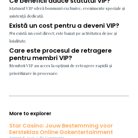
Ce beneficii aduce statutul VIP?
Statusul VIP oferă bonusuri exclusive, evenimente speciale și
asistență dedicată.
Există un cost pentru a deveni VIP?
Nu există un cost direct; este bazat pe activitatea de joc și
loialitate.
Care este procesul de retragere
pentru membri VIP?
Membrii VIP au acces la opțiuni de retragere rapidă și
prioritizare în procesare.
More to explorer
Star Casino: Jouw Bestemming voor
Eersteklas Online Gokentertainment
August 8, 2026
No Comments