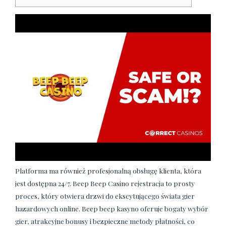
Platforma ma również profesjonalną obsługę klienta, która
jest dostępna 24/7. Beep Beep Casino rejestracja to prosty
proces, który otwiera drzwi do ekscytującego świata gier
hazardowych online. Beep beep kasyno oferuje bogaty wybór
gier, atrakcyjne bonusy i bezpieczne metody płatności, co