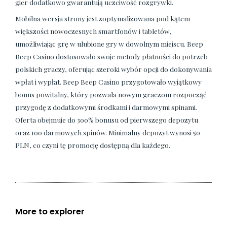
gier dodatkowo gwarantują uczciwość rozgrywki.
Mobilna wersja strony jest zoptymalizowana pod kątem
większości nowoczesnych smartfonów i tabletów,
umożliwiając grę w ulubione gry w dowolnym miejscu. Beep
Beep Casino dostosowało swoje metody płatności do potrzeb
polskich graczy, oferując szeroki wybór opcji do dokonywania
wpłat i wypłat. Beep Beep Casino przygotowało wyjątkowy
bonus powitalny, który pozwala nowym graczom rozpocząć
przygodę z dodatkowymi środkami i darmowymi spinami.
Oferta obejmuje do 300% bonusu od pierwszego depozytu
oraz 100 darmowych spinów. Minimalny depozyt wynosi 50
PLN, co czyni tę promocję dostępną dla każdego.
More to explorer