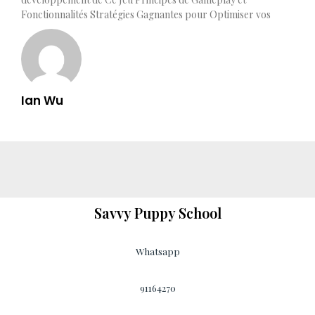
Fonctionnalités Stratégies Gagnantes pour Optimiser vos
Ian Wu
Savvy Puppy School
Whatsapp
91164270