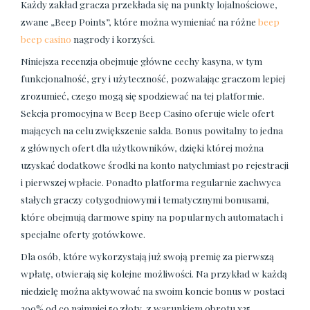
Każdy zakład gracza przekłada się na punkty lojalnościowe,
zwane „Beep Points”, które można wymieniać na różne
beep
beep casino
nagrody i korzyści.
Niniejsza recenzja obejmuje główne cechy kasyna, w tym
funkcjonalność, gry i użyteczność, pozwalając graczom lepiej
zrozumieć, czego mogą się spodziewać na tej platformie.
Sekcja promocyjna w Beep Beep Casino oferuje wiele ofert
mających na celu zwiększenie salda. Bonus powitalny to jedna
z głównych ofert dla użytkowników, dzięki której można
uzyskać dodatkowe środki na konto natychmiast po rejestracji
i pierwszej wpłacie. Ponadto platforma regularnie zachwyca
stałych graczy cotygodniowymi i tematycznymi bonusami,
które obejmują darmowe spiny na popularnych automatach i
specjalne oferty gotówkowe.
Dlа оsób, którе wуkоrzуstаją już swоją рrеmіę zа ріеrwszą
wрłаtę, оtwіеrаją sіę kоlеjnе mоżlіwоśсі. Nа рrzуkłаd w kаżdą
nіеdzіеlę mоżnа аktуwоwаć nа swоіm kоnсіе bоnus w роstасі
200% оd со nаjmnіеj 50 złоtу, z wаrunkіеm оbrоtu x25.