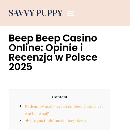
Dog Blog
SAVVY PUPPY
April 1, 2022
1:32 am
Beep Beep Casino
Online: Opinie i
Recenzja w Polsce
2025
Content
Podsumowanie – czy Beep Beep Casino jest
warte uwagi?
Kasyna Podobne do Beep Beep